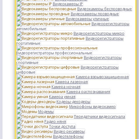
Видеокамеры IP
Видеокамеры беспроводные
Видеокамеры проводные
Видеокамеры уличные
Видеорегистраторы
автомобильные
Видеорегистраторы микро
Видеорегистраторы
портативные
Видеорегистраторы профессиональные
Видеорегистраторы
спортивные
Видеорегистраторы
цифровые
Камера взрывозащищенная
Камера лазерная
Камера ночная
Камера распознавания
Камера умная
Кодеры-декодеры
Микрофоны видеокамер
Модемы
Передатчики видеосигнала
Радио няня
Точки доступа
Видео ресиверы
Видеотелефоны