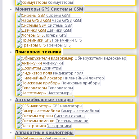
Коммутаторы
Мониторы GPS Системы GSM
Сирены GSM
Часы GPS и GSM
Системы GSM
Датчики GSM
Логеры GPS
Приёмники GPS
Трекеры GPS
Поисковая техника
Обнаружители видеокамер
Антижучки
Дозимтры
Индикатор поля
Ниленейный локатор
Поисковые приборы
Тепловизоры
Частотомеры
Автомобильные товары
GPS навигаторы
Камеры автомобиля
Системы охраны
Системы помощи
Электроника
Аппаратные кейлоггеры
Кейлоггеры