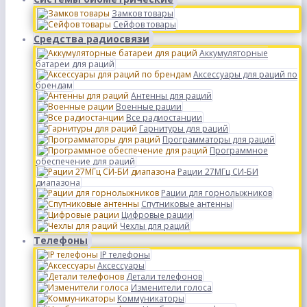
Замков товары
Сейфов товары
Средства радиосвязи
Аккумуляторные
батареи для раций
Аксессуары для раций по
брендам
Антенны для раций
Военные рации
Все радиостанции
Гарнитуры для раций
Программаторы для раций
Программное
обеспечение для раций
Рации 27МГц СИ-БИ
диапазона
Рации для горнолыжников
Спутниковые антенны
Цифровые рации
Чехлы для раций
Телефоны
IP телефоны
Аксессуары
Детали телефонов
Изменители голоса
Коммуникаторы