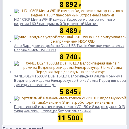
8 892
₽
HD 1080P Мини WIFI IP камера Видеорегистратор ночного
видения 160 ° панорамный Встроенный Магнит
8 489
₽
Авто Зарядное устройство Dual USB Two In One прикуриватель с
напряжением HSC-108D
8 740
₽
XANES DL24 1600LM Dual T6 LED Велосипедная лампа 4 режима
Водонепроницаемы Электроскутер E-bike Лампа Передняя фара
для езды на велосипеде
5 845
₽
Портативный измененитель голоса VC-150 и 8 видов мужской (3
типа),женский (3 типа),робот,оригинальный
11 500
₽