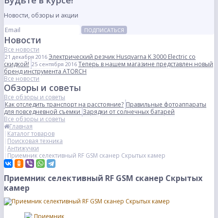
Будьте в курсе!
Новости, обзоры и акции
ПОДПИСАТЬСЯ
Новости
Все новости
Электрический резчик Husqvarna K 3000 Electric со
21 декабря 2016
скидкой!
Теперь в нашем магазине представлен новый
25 сентября 2016
бренд инструмента ATORCH
Все новости
Обзоры и советы
Все обзоры и советы
Как отследить транспорт на расстояние?
Правильные фотоаппараты
для повседневной съемки
Зарядки от солнечных батарей
Все обзоры и советы
Главная
Каталог товаров
Поисковая техника
Антижучки
Приемник селективный RF GSM сканер Скрытых камер
Приемник селективный RF GSM сканер Скрытых
камер