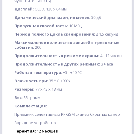
чувствительность)
Дисплей:
OLED, 128 х 64 мм
Динамический диапазон, не менее:
50 дБ
Пропускная способность:
10 МГц
Период полного цикла сканирования:
≤ 1,5 секунд
Максимальное количество записей в тревожные
события:
200
Продолжительность в режиме охраны:
4 - 12 часов
Продолжительность в других режимах:
3 часа
Рабочая температура:
+5 - +40 °C
Влажность при:
35 ° С <90%
Размеры:
77 х 43 х 18 мм
Вес:
35 грамм
Комплектация:
Приемник селективный RF GSM сканер Скрытых камер
Зарядное устройство
Гарантия:
12
месяцев