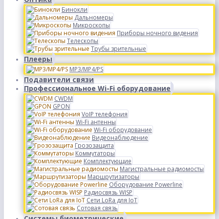
Бинокли
Дальномеры
Микроскопы
Приборы ночного видения
Телескопы
Трубы зрительные
Плееры
MP3/MP4/PS
Подавители связи
Профессиональное Wi-Fi оборудование
CWDM
GPON
VoIP телефония
Wi-Fi антенны
Wi-Fi оборудование
Видеонаблюдение
Грозозащита
Коммутаторы
Комплектующие
Магистральные радиомосты
Маршрутизаторы
Оборудование Powerline
Радиосвязь WISP
Сети LoRa для IoT
Сотовая связь
Системы биометрические