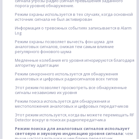
сигнала угрозы радио (сигнал превышения заданного
порога уровня) обнаружение.
Режим охраны используется в тех случаях, когда основной
источник сигнала не был активирован
Информация о тревожных событиях записывается в Alarm
Log
Режим охраны позволяет вычесть фон шума для
аналоговых сигналов, снижая тем самым влияние
регулярного фонового шума
Медленные колебания его уровня игнорируются благодаря
алгоритму адаптации
Режим синхронного используется для обнаружения
аналоговых и цифровых радиосигналов всех типов
Этот режим позволяет просмотреть все обнаруженные
сигналы независимо их уровня
Режим поиска используется для обнаружения и
местоположения аналоговых и цифровых передатчиков
Этот режим используется, когда вы можете перемещать RF
Detector вокруг в поисках радиопередатчика
Режим поиска для аналоговых сигналов использует
световую и звуковую индикацию уровня сигнала:
чем
выше частота вспышки и чем ближе передатчик