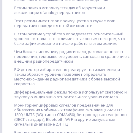
Режим поиска используется для обнаружения и
локализации ofanalog передатчиков
Этот режим имеет свои преимущества в случае если
передатчик находится в той же комнате
В этом режиме устройство определяется относительный
уровень сигнала - его отличие с эталонным спектром, что
было зафиксировано в начале работы в этом режиме
Чем ближе к источнику радиосигнала, расположенного в
помещении, тем выше его уровень сигнала, по сравнению с
внешним радиопередатчиком
РФ детектор избирательно реагирует на изменения, и
таким образом, уровень позволяет определить
местонахождение радиопередатчика с более высокой
скоростью
Дифференциальный режим поиска использует световую и
звуковую индикацию относительного уровня сигнала
Мониторинг цифровых сигналов предназначен для
обнаружения мобильных телефонов сигналов (GSM900 /
1800, UMTS (3G), типов CDMA450), беспроводных телефонов
(DECT стандарт), Bluetooth, Wi-Fi и другие импульсные
сигналы в диапазоне 2,4 ГГц.
В мониторингу цифровых сигналов на дисплее