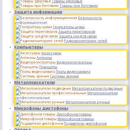
Товары здоровья
Товары при бетствиях
Защита информации
Безопасность
информационная
Генераторы шума
Защита переговоров
Защита средств связи
Радиомониторинг сетей
Компьютеры
Аксессуары
Антенны
Видеорегистраторы
Планшеты
Платы видеозахвата
Системы зрения
Металлоискатели
Металлоискатели подводные
Металлоискатели
профессиональные
Металлоискатели ручные
Микрофоны диктофоны
Диктофонов товары
Микрофонов товары
Подавители диктофонов
Оптика