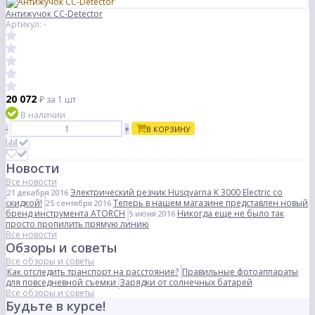
Антижучок CC-Detector
Артикул: -
20 072
₽
за 1 шт
В наличии
-
+
В КОРЗИНУ
Новости
Все новости
Электрический резчик Husqvarna K 3000 Electric со
21 декабря 2016
скидкой!
Теперь в нашем магазине представлен новый
25 сентября 2016
бренд инструмента ATORCH
Никогда еще не было так
5 июня 2016
просто пропилить прямую линию
Все новости
Обзоры и советы
Все обзоры и советы
Как отследить транспорт на расстояние?
Правильные фотоаппараты
для повседневной съемки
Зарядки от солнечных батарей
Все обзоры и советы
Будьте в курсе!