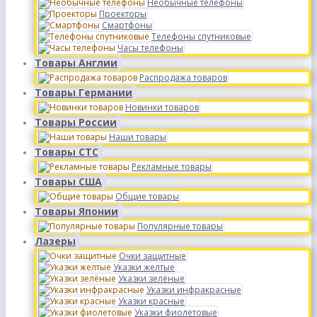
Необычные телефоны
Проекторы
Смартфоны
Телефоны спутниковые
Часы телефоны
Товары Англии
Распродажа товаров
Товары Германии
Новинки товаров
Товары России
Наши товары
Товары СТС
Рекламные товары
Товары США
Общие товары
Товары Японии
Популярные товары
Лазеры
Очки защитные
Указки желтые
Указки зелёные
Указки инфракрасные
Указки красные
Указки фиолетовые