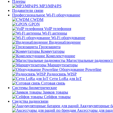
Плееры
MP3/MP4/PS
Подавители связи
Профессиональное Wi-Fi оборудование
CWDM
GPON
VoIP телефония
Wi-Fi антенны
Wi-Fi оборудование
Видеонаблюдение
Грозозащита
Коммутаторы
Комплектующие
Магистральные радиомос
Маршрутизаторы
Оборудование Powerline
Радиосвязь WISP
Сети LoRa для IoT
Сотовая связь
Системы биометрические
Замков товары
Сейфов товары
Средства радиосвязи
Аккумуляторные ба
Аксессуары для рац