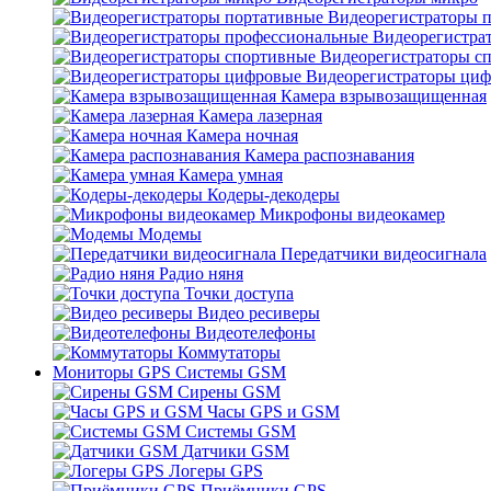
Видеорегистраторы 
Видеорегистра
Видеорегистраторы с
Видеорегистраторы ци
Камера взрывозащищенная
Камера лазерная
Камера ночная
Камера распознавания
Камера умная
Кодеры-декодеры
Микрофоны видеокамер
Модемы
Передатчики видеосигнала
Радио няня
Точки доступа
Видео ресиверы
Видеотелефоны
Коммутаторы
Мониторы GPS Системы GSM
Сирены GSM
Часы GPS и GSM
Системы GSM
Датчики GSM
Логеры GPS
Приёмники GPS