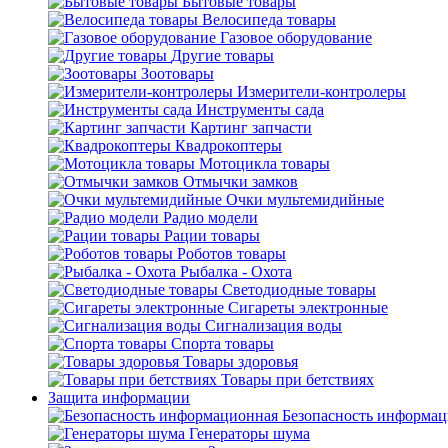
Бытовые товары
Велосипеда товары
Газовое оборудование
Другие товары
Зоотовары
Измерители-контролеры
Инструменты сада
Картинг запчасти
Квадрокоптеры
Мотоцикла товары
Отмычки замков
Очки мультемидийные
Радио модели
Рации товары
Роботов товары
Рыбалка - Охота
Светодиодные товары
Сигареты электронные
Сигнализация воды
Спорта товары
Товары здоровья
Товары при бетствиях
Защита информации
Безопасность информа
Генераторы шума