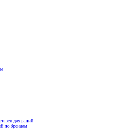
ты
тареи для раций
ий по брендам