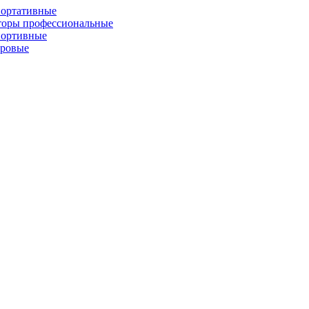
портативные
торы профессиональные
портивные
фровые