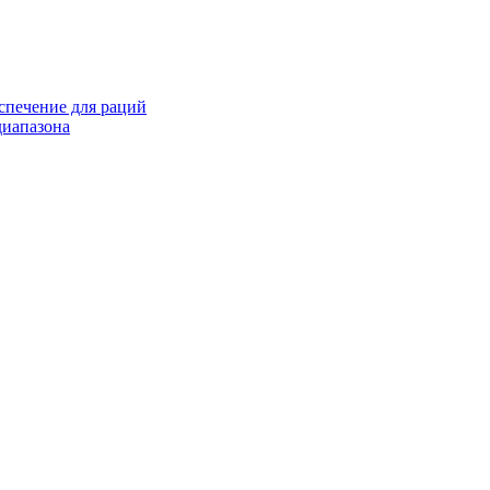
спечение для раций
иапазона