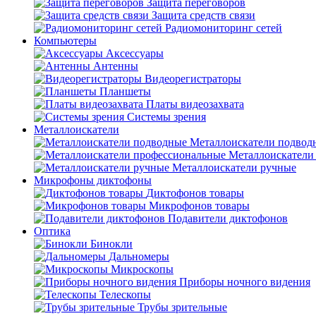
Защита переговоров
Защита средств связи
Радиомониторинг сетей
Компьютеры
Аксессуары
Антенны
Видеорегистраторы
Планшеты
Платы видеозахвата
Системы зрения
Металлоискатели
Металлоискатели подвод
Металлоискатели
Металлоискатели ручные
Микрофоны диктофоны
Диктофонов товары
Микрофонов товары
Подавители диктофонов
Оптика
Бинокли
Дальномеры
Микроскопы
Приборы ночного видения
Телескопы
Трубы зрительные