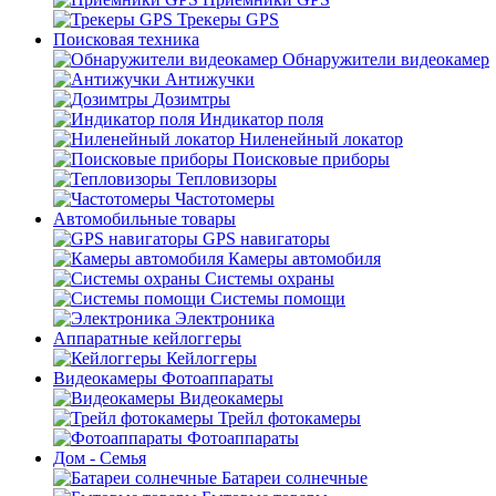
Трекеры GPS
Поисковая техника
Обнаружители видеокамер
Антижучки
Дозимтры
Индикатор поля
Ниленейный локатор
Поисковые приборы
Тепловизоры
Частотомеры
Автомобильные товары
GPS навигаторы
Камеры автомобиля
Системы охраны
Системы помощи
Электроника
Аппаратные кейлоггеры
Кейлоггеры
Видеокамеры Фотоаппараты
Видеокамеры
Трейл фотокамеры
Фотоаппараты
Дом - Семья
Батареи солнечные