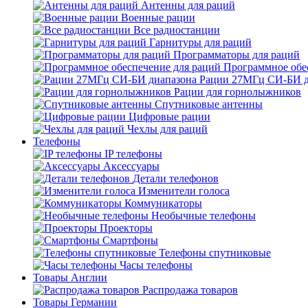
Антенны для раций
Военные рации
Все радиостанции
Гарнитуры для раций
Программаторы для раций
Программное обе
Рации 27МГц СИ-БИ д
Рации для горнолыжников
Спутниковые антенны
Цифровые рации
Чехлы для раций
Телефоны
IP телефоны
Аксессуары
Детали телефонов
Изменители голоса
Коммуникаторы
Необычные телефоны
Проекторы
Смартфоны
Телефоны спутниковые
Часы телефоны
Товары Англии
Распродажа товаров
Товары Германии