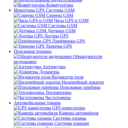
Коммутаторы
Мониторы GPS Системы GSM
Сирены GSM
Часы GPS и GSM
Системы GSM
Датчики GSM
Логеры GPS
Приёмники GPS
Трекеры GPS
Поисковая техника
Обнаружители
видеокамер
Антижучки
Дозимтры
Индикатор поля
Ниленейный локатор
Поисковые приборы
Тепловизоры
Частотомеры
Автомобильные товары
GPS навигаторы
Камеры автомобиля
Системы охраны
Системы помощи