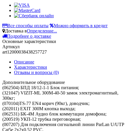
Все способы оплаты
Можно оформить в кредит
Доставка в
Определение...
Подробнее о доставке
Основные характеристики
Артикул
art12000038438257727
Описание
Характеристики
Отзывы и вопросы
(0)
Дополнительное оборудование
(062504) БПД 18/12-1-1 Блок питания;
(321047) VIZIT-ML 300М-40-50 замок электромагнитный,
300кг;
(070104)TS-77 EN4 корич (90кг), доводчик;
(202011) EXIT 300М кнопка выхода;
(062531) БК-4М Аудио блок коммутации домофона;
(200519) УКП-12 трубка переговорная;
(007207) Для подключения сигнальной линии ParLan U/UTP
Cat5e 2х2х0,52 PVC.