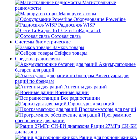
Магистральные
радиомосты
Маршрутизаторы
Оборудование Powerline
Радиосвязь WISP
Сети LoRa для IoT
Сотовая связь
Системы биометрические
Замков товары
Сейфов товары
Средства радиосвязи
Аккумуляторные
батареи для раций
Аксессуары для
раций по брендам
Антенны для раций
Военные рации
Все радиостанции
Гарнитуры для раций
Программаторы для раций
Программное
обеспечение для раций
Рации 27МГц СИ-БИ
диапазона
Рации для горнолыжников