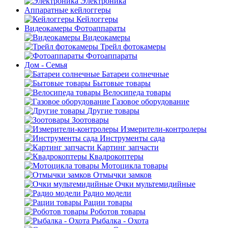
Электроника
Аппаратные кейлоггеры
Кейлоггеры
Видеокамеры Фотоаппараты
Видеокамеры
Трейл фотокамеры
Фотоаппараты
Дом - Семья
Батареи солнечные
Бытовые товары
Велосипеда товары
Газовое оборудование
Другие товары
Зоотовары
Измерители-контролеры
Инструменты сада
Картинг запчасти
Квадрокоптеры
Мотоцикла товары
Отмычки замков
Очки мультемидийные
Радио модели
Рации товары
Роботов товары
Рыбалка - Охота