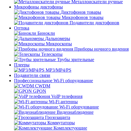
Металлоискатели ручные
Микрофоны диктофоны
Диктофонов товары
Микрофонов товары
Подавители диктофонов
Оптика
Бинокли
Дальномеры
Микроскопы
Приборы ночного видения
Телескопы
Трубы зрительные
Плееры
MP3/MP4/PS
Подавители связи
Профессиональное Wi-Fi оборудование
CWDM
GPON
VoIP телефония
Wi-Fi антенны
Wi-Fi оборудование
Видеонаблюдение
Грозозащита
Коммутаторы
Комплектующие