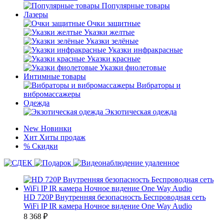
Популярные товары
Лазеры
Очки защитные
Указки желтые
Указки зелёные
Указки инфракрасные
Указки красные
Указки фиолетовые
Интимные товары
Вибраторы и
вибромассажеры
Одежда
Экзотическая одежда
New
Новинки
Хит
Хиты продаж
%
Скидки
HD 720P Внутренняя безопасность Беспроводная сеть
WiFi IP IR камера Ночное видение One Way Audio
8 368
₽