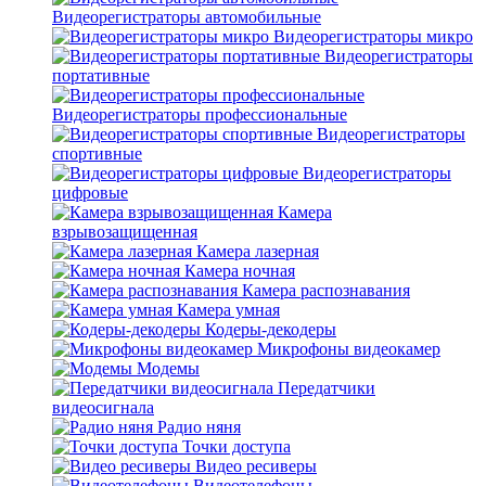
Видеорегистраторы автомобильные
Видеорегистраторы микро
Видеорегистраторы
портативные
Видеорегистраторы профессиональные
Видеорегистраторы
спортивные
Видеорегистраторы
цифровые
Камера
взрывозащищенная
Камера лазерная
Камера ночная
Камера распознавания
Камера умная
Кодеры-декодеры
Микрофоны видеокамер
Модемы
Передатчики
видеосигнала
Радио няня
Точки доступа
Видео ресиверы
Видеотелефоны