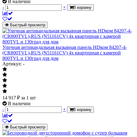
В наличии
-
+
В корзину
Быстрый просмотр
Уличная антивандальная вызывная панель HDком 84207-4-
(CR800TVL)-RUS (N51161CV) 4х квартирная с камерой
800TVL и 130град для дом
Артикул: -
14 917
₽
за 1 шт
В наличии
-
+
В корзину
Быстрый просмотр