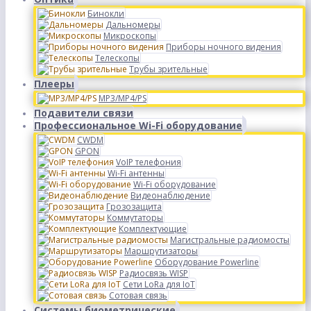
Бинокли
Дальномеры
Микроскопы
Приборы ночного видения
Телескопы
Трубы зрительные
Плееры
MP3/MP4/PS
Подавители связи
Профессиональное Wi-Fi оборудование
CWDM
GPON
VoIP телефония
Wi-Fi антенны
Wi-Fi оборудование
Видеонаблюдение
Грозозащита
Коммутаторы
Комплектующие
Магистральные радиомосты
Маршрутизаторы
Оборудование Powerline
Радиосвязь WISP
Сети LoRa для IoT
Сотовая связь
Системы биометрические