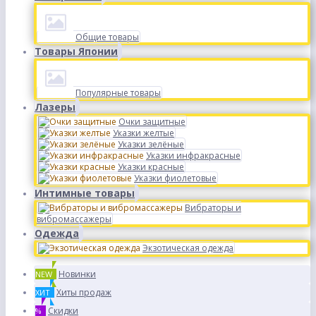
Общие товары
Товары Японии
Популярные товары
Лазеры
Очки защитные
Указки желтые
Указки зелёные
Указки инфракрасные
Указки красные
Указки фиолетовые
Интимные товары
Вибраторы и
вибромассажеры
Одежда
Экзотическая одежда
Новинки
NEW
Хиты продаж
ХИТ
Скидки
%