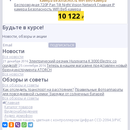
Беспроводная 720P Pan Tilt Night Vision Network Главная IP
камера Безопасность WIFI Веб-камера
10 122
₽
Будьте в курсе!
Новости, обзоры и акции
ПОДПИСАТЬСЯ
Новости
Все новости
Электрический резчик Husqvarna K 3000 Electric со
21 декабря 2016
скидкой!
Теперь в нашем магазине представлен новый
25 сентября 2016
бренд инструмента ATORCH
Все новости
Обзоры и советы
Все обзоры и советы
Как отследить транспорт на расстояние?
Правильные фотоаппараты
для повседневной съемки
Зарядки от солнечных батарей
Все обзоры и советы
Главная
Каталог товаров
Видеонаблюдение
Аудио домофон
Вызывная панель цветная с контроллером Цифрал CCD-2094.3/PVС