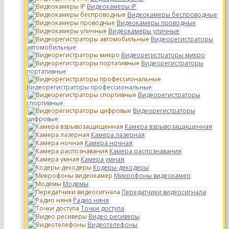
Видеокамеры IP
Видеокамеры беспроводные
Видеокамеры проводные
Видеокамеры уличные
Видеорегистраторы
автомобильные
Видеорегистраторы микро
Видеорегистраторы
портативные
Видеорегистраторы профессиональные
Видеорегистраторы
спортивные
Видеорегистраторы
цифровые
Камера взрывозащищенная
Камера лазерная
Камера ночная
Камера распознавания
Камера умная
Кодеры-декодеры
Микрофоны видеокамер
Модемы
Передатчики видеосигнала
Радио няня
Точки доступа
Видео ресиверы
Видеотелефоны