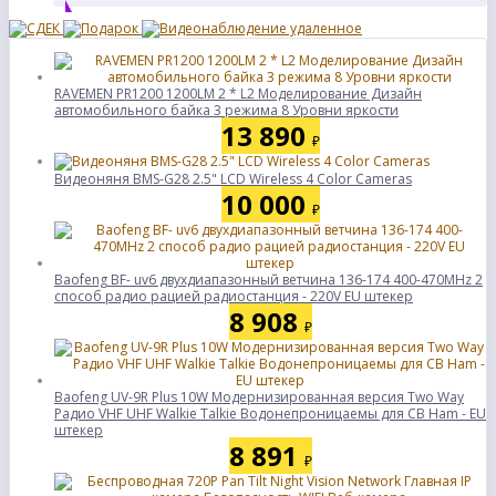
RAVEMEN PR1200 1200LM 2 * L2 Моделирование Дизайн
автомобильного байка 3 режима 8 Уровни яркости
13 890
₽
Видеоняня BMS-G28 2.5" LCD Wireless 4 Color Cameras
10 000
₽
Baofeng BF- uv6 двухдиапазонный ветчина 136-174 400-470MHz 2
способ радио рацией радиостанция - 220V EU штекер
8 908
₽
Baofeng UV-9R Plus 10W Модернизированная версия Two Way
Радио VHF UHF Walkie Talkie Водонепроницаемы для CB Ham - EU
штекер
8 891
₽