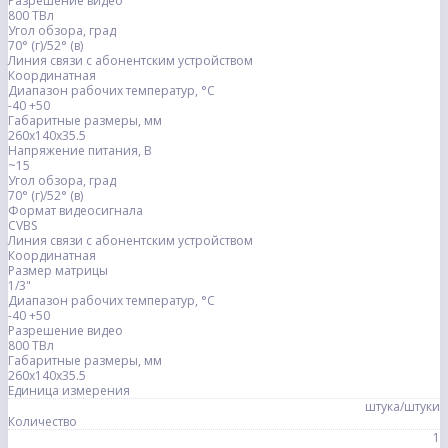
Разрешение видео
800 ТВл
Угол обзора, град
70° (г)/52° (в)
Линия связи с абонентским устройством
Координатная
Диапазон рабочих температур, °С
-40 +50
Габаритные размеры, мм
260х140х35.5
Напряжение питания, В
~15
Угол обзора, град
70° (г)/52° (в)
Формат видеосигнала
CVBS
Линия связи с абонентским устройством
Координатная
Размер матрицы
1/3"
Диапазон рабочих температур, °С
-40 +50
Разрешение видео
800 ТВл
Габаритные размеры, мм
260х140х35.5
Единица измерения
штука/штуки
Количество
1