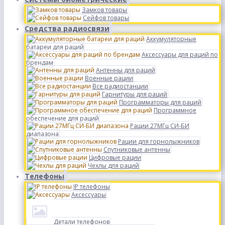
Замков товары
Сейфов товары
Средства радиосвязи
Аккумуляторные
батареи для раций
Аксессуары для раций по
брендам
Антенны для раций
Военные рации
Все радиостанции
Гарнитуры для раций
Программаторы для раций
Программное
обеспечение для раций
Рации 27МГц СИ-БИ
диапазона
Рации для горнолыжников
Спутниковые антенны
Цифровые рации
Чехлы для раций
Телефоны
IP телефоны
Аксессуары
Детали телефонов