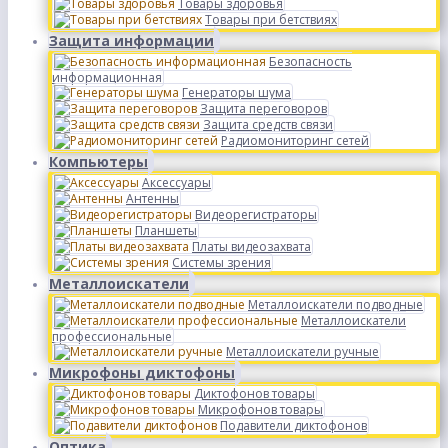
Товары здоровья
Товары при бетствиях
Защита информации
Безопасность
информационная
Генераторы шума
Защита переговоров
Защита средств связи
Радиомониторинг сетей
Компьютеры
Аксессуары
Антенны
Видеорегистраторы
Планшеты
Платы видеозахвата
Системы зрения
Металлоискатели
Металлоискатели подводные
Металлоискатели
профессиональные
Металлоискатели ручные
Микрофоны диктофоны
Диктофонов товары
Микрофонов товары
Подавители диктофонов
Оптика