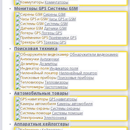
Коммутаторы
Мониторы GPS Системы GSM
Сирены GSM
Часы GPS и GSM
Системы GSM
Датчики GSM
Логеры GPS
Приёмники GPS
Трекеры GPS
Поисковая техника
Обнаружители видеокамер
Антижучки
Дозимтры
Индикатор поля
Ниленейный локатор
Поисковые приборы
Тепловизоры
Частотомеры
Автомобильные товары
GPS навигаторы
Камеры автомобиля
Системы охраны
Системы помощи
Электроника
Аппаратные кейлоггеры
Кейлоггеры