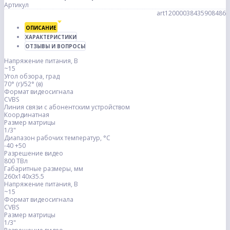
Артикул
art12000038435908486
ОПИСАНИЕ
ХАРАКТЕРИСТИКИ
ОТЗЫВЫ И ВОПРОСЫ
Напряжение питания, В
~15
Угол обзора, град
70° (г)/52° (в)
Формат видеосигнала
CVBS
Линия связи с абонентским устройством
Координатная
Размер матрицы
1/3"
Диапазон рабочих температур, °С
-40 +50
Разрешение видео
800 ТВл
Габаритные размеры, мм
260х140х35.5
Напряжение питания, В
~15
Формат видеосигнала
CVBS
Размер матрицы
1/3"