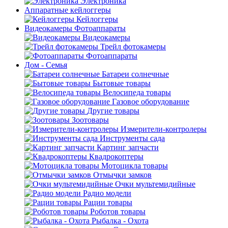
Электроника
Аппаратные кейлоггеры
Кейлоггеры
Видеокамеры Фотоаппараты
Видеокамеры
Трейл фотокамеры
Фотоаппараты
Дом - Семья
Батареи солнечные
Бытовые товары
Велосипеда товары
Газовое оборудование
Другие товары
Зоотовары
Измерители-контролеры
Инструменты сада
Картинг запчасти
Квадрокоптеры
Мотоцикла товары
Отмычки замков
Очки мультемидийные
Радио модели
Рации товары
Роботов товары
Рыбалка - Охота