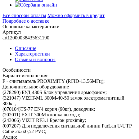
Все способы оплаты
Можно оформить в кредит
Подробнее о доставке
Основные характеристики
Артикул
art12000038435631190
Описание
Характеристики
Отзывы и вопросы
Особенности
Вариант исполнения:
F - считыватель PROXIMITY (RFID-13.56МГц);
Дополнительное оборудование
(278290) БУД-430S Блок управления домофоном;
(321047) VIZIT-ML 300М-40-50 замок электромагнитный,
300кг;
(070104)TS-77 EN4 корич (90кг), доводчик;
(202011) EXIT 300М кнопка выхода;
(243066) VIZIT-RF3.1 Брелок proximity;
(007207) Для подключения сигнальной линии ParLan U/UTP
Cat5e 2х2х0,52 PVC;
Аудио: