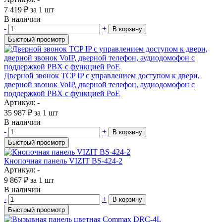
7 419
₽
за 1 шт
В наличии
-
+
В корзину
Быстрый просмотр
Дверной звонок TCP IP с управлением доступом к двери,
дверной звонок VoIP, дверной телефон, аудиодомофон с
поддержкой PBX с функцией PoE
Артикул: -
35 987
₽
за 1 шт
В наличии
-
+
В корзину
Быстрый просмотр
Кнопочная панель VIZIT BS-424-2
Артикул: -
9 867
₽
за 1 шт
В наличии
-
+
В корзину
Быстрый просмотр