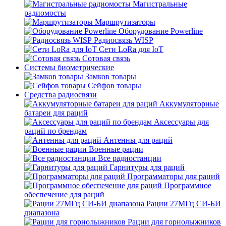
Магистральные
радиомосты
Маршрутизаторы
Оборудование Powerline
Радиосвязь WISP
Сети LoRa для IoT
Сотовая связь
Системы биометрические
Замков товары
Сейфов товары
Средства радиосвязи
Аккумуляторные
батареи для раций
Аксессуары для
раций по брендам
Антенны для раций
Военные рации
Все радиостанции
Гарнитуры для раций
Программаторы для раций
Программное
обеспечение для раций
Рации 27МГц СИ-БИ
диапазона
Рации для горнолыжников