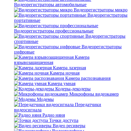
Видеорегистраторы автомобильные
Видеорегистраторы микро
Видеорегистраторы
портативные
Видеорегистраторы профессиональные
Видеорегистраторы
спортивные
Видеорегистраторы
цифровые
Камера
взрывозащищенная
Камера лазерная
Камера ночная
Камера распознавания
Камера умная
Кодеры-декодеры
Микрофоны видеокамер
Модемы
Передатчики
видеосигнала
Радио няня
Точки доступа
Видео ресиверы
Видеотелефоны