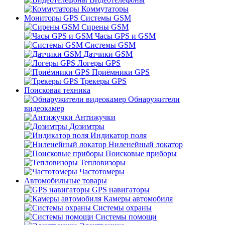
Коммутаторы
Мониторы GPS Системы GSM
Сирены GSM
Часы GPS и GSM
Системы GSM
Датчики GSM
Логеры GPS
Приёмники GPS
Трекеры GPS
Поисковая техника
Обнаружители
видеокамер
Антижучки
Дозимтры
Индикатор поля
Ниленейный локатор
Поисковые приборы
Тепловизоры
Частотомеры
Автомобильные товары
GPS навигаторы
Камеры автомобиля
Системы охраны
Системы помощи