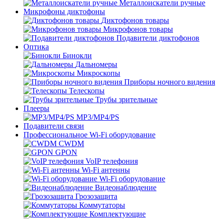
Металлоискатели ручные
Микрофоны диктофоны
Диктофонов товары
Микрофонов товары
Подавители диктофонов
Оптика
Бинокли
Дальномеры
Микроскопы
Приборы ночного видения
Телескопы
Трубы зрительные
Плееры
MP3/MP4/PS
Подавители связи
Профессиональное Wi-Fi оборудование
CWDM
GPON
VoIP телефония
Wi-Fi антенны
Wi-Fi оборудование
Видеонаблюдение
Грозозащита
Коммутаторы
Комплектующие