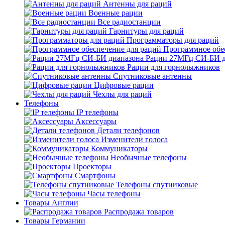
Антенны для раций
Военные рации
Все радиостанции
Гарнитуры для раций
Программаторы для раций
Программное обе
Рации 27МГц СИ-БИ д
Рации для горнолыжников
Спутниковые антенны
Цифровые рации
Чехлы для раций
Телефоны
IP телефоны
Аксессуары
Детали телефонов
Изменители голоса
Коммуникаторы
Необычные телефоны
Проекторы
Смартфоны
Телефоны спутниковые
Часы телефоны
Товары Англии
Распродажа товаров
Товары Германии