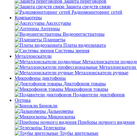
Защита переговоров
Защита средств связи
Радиомониторинг сетей
Компьютеры
Аксессуары
Антенны
Видеорегистраторы
Планшеты
Платы видеозахвата
Системы зрения
Металлоискатели
Металлоискатели подвод
Металлоискатели
Металлоискатели ручные
Микрофоны диктофоны
Диктофонов товары
Микрофонов товары
Подавители диктофонов
Оптика
Бинокли
Дальномеры
Микроскопы
Приборы ночного видения
Телескопы
Трубы зрительные