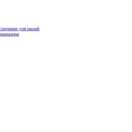
спечение для раций
иапазона