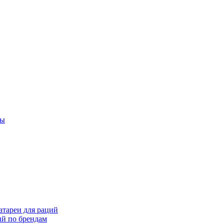
ты
тареи для раций
ий по брендам