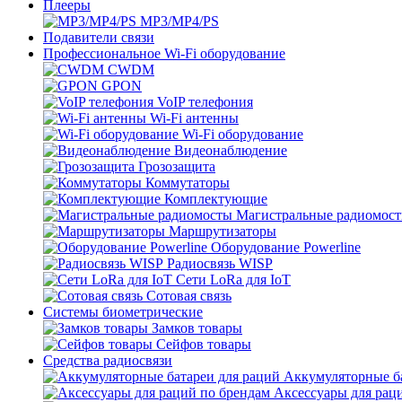
Плееры
MP3/MP4/PS
Подавители связи
Профессиональное Wi-Fi оборудование
CWDM
GPON
VoIP телефония
Wi-Fi антенны
Wi-Fi оборудование
Видеонаблюдение
Грозозащита
Коммутаторы
Комплектующие
Магистральные радиомос
Маршрутизаторы
Оборудование Powerline
Радиосвязь WISP
Сети LoRa для IoT
Сотовая связь
Системы биометрические
Замков товары
Сейфов товары
Средства радиосвязи
Аккумуляторные ба
Аксессуары для рац