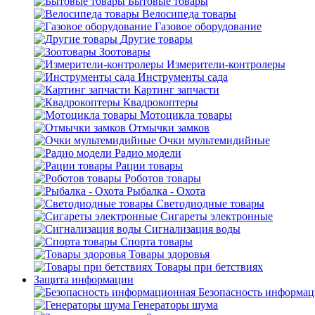
Бытовые товары
Велосипеда товары
Газовое оборудование
Другие товары
Зоотовары
Измерители-контролеры
Инструменты сада
Картинг запчасти
Квадрокоптеры
Мотоцикла товары
Отмычки замков
Очки мультемидийные
Радио модели
Рации товары
Роботов товары
Рыбалка - Охота
Светодиодные товары
Сигареты электронные
Сигнализация воды
Спорта товары
Товары здоровья
Товары при бетствиях
Защита информации
Безопасность информа
Генераторы шума