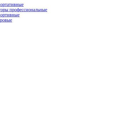
портативные
торы профессиональные
портивные
фровые