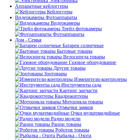
Электроника
Аппаратные кейлоггеры
Кейлоггеры
Видеокамеры Фотоаппараты
Видеокамеры
Трейл фотокамеры
Фотоаппараты
Дом - Семья
Батареи солнечные
Бытовые товары
Велосипеда товары
Газовое оборудование
Другие товары
Зоотовары
Измерители-контролеры
Инструменты сада
Картинг запчасти
Квадрокоптеры
Мотоцикла товары
Отмычки замков
Очки мультемидийные
Радио модели
Рации товары
Роботов товары
Рыбалка - Охота