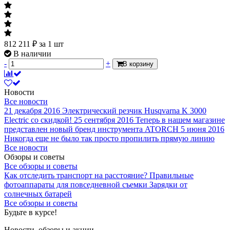
812 211
₽
за 1 шт
В наличии
-
+
В корзину
Новости
Все новости
21 декабря 2016
Электрический резчик Husqvarna K 3000
Electric со скидкой!
25 сентября 2016
Теперь в нашем магазине
представлен новый бренд инструмента ATORCH
5 июня 2016
Никогда еще не было так просто пропилить прямую линию
Все новости
Обзоры и советы
Все обзоры и советы
Как отследить транспорт на расстояние?
Правильные
фотоаппараты для повседневной съемки
Зарядки от
солнечных батарей
Все обзоры и советы
Будьте в курсе!
Новости, обзоры и акции