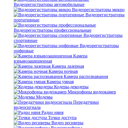
Видеорегистраторы автомобильные
Видеорегистраторы микро
Видеорегистраторы
портативные
Видеорегистраторы профессиональные
Видеорегистраторы
спортивные
Видеорегистраторы
цифровые
Камера
взрывозащищенная
Камера лазерная
Камера ночная
Камера распознавания
Камера умная
Кодеры-декодеры
Микрофоны видеокамер
Модемы
Передатчики
видеосигнала
Радио няня
Точки доступа
Видео ресиверы
Видеотелефоны