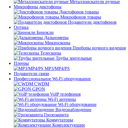
Металлоискатели ручные
Микрофоны диктофоны
Диктофонов товары
Микрофонов товары
Подавители диктофонов
Оптика
Бинокли
Дальномеры
Микроскопы
Приборы ночного видения
Телескопы
Трубы зрительные
Плееры
MP3/MP4/PS
Подавители связи
Профессиональное Wi-Fi оборудование
CWDM
GPON
VoIP телефония
Wi-Fi антенны
Wi-Fi оборудование
Видеонаблюдение
Грозозащита
Коммутаторы
Комплектующие