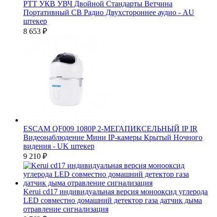
PTT УКВ УВЧ Двойной Стандарты Ветчина
Портативный CB Радио Двухстороннее аудио - AU
штекер
8 653
₽
ESCAM QF009 1080P 2-МЕГАПИКСЕЛЬНЫЙ IP IR
Видеонаблюдение Мини IP-камеры Крытый Ночного
видения - UK штекер
9 210
₽
Kerui cd17 индивидуальная версия монооксид углерода
LED совместно домашний детектор газа датчик дыма
отравление сигнализация