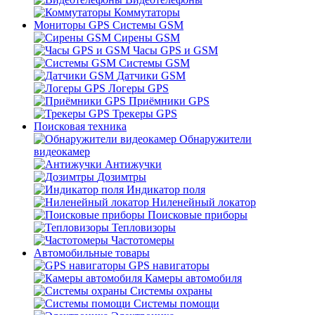
Коммутаторы
Мониторы GPS Системы GSM
Сирены GSM
Часы GPS и GSM
Системы GSM
Датчики GSM
Логеры GPS
Приёмники GPS
Трекеры GPS
Поисковая техника
Обнаружители
видеокамер
Антижучки
Дозимтры
Индикатор поля
Ниленейный локатор
Поисковые приборы
Тепловизоры
Частотомеры
Автомобильные товары
GPS навигаторы
Камеры автомобиля
Системы охраны
Системы помощи