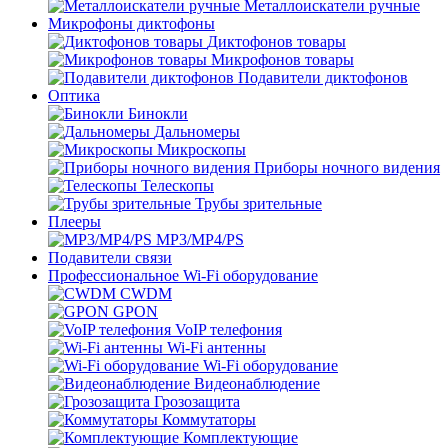
Металлоискатели ручные
Микрофоны диктофоны
Диктофонов товары
Микрофонов товары
Подавители диктофонов
Оптика
Бинокли
Дальномеры
Микроскопы
Приборы ночного видения
Телескопы
Трубы зрительные
Плееры
MP3/MP4/PS
Подавители связи
Профессиональное Wi-Fi оборудование
CWDM
GPON
VoIP телефония
Wi-Fi антенны
Wi-Fi оборудование
Видеонаблюдение
Грозозащита
Коммутаторы
Комплектующие