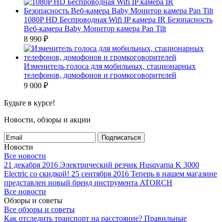
1080P HD Беспроводная Wifi IP камера IR Безопасность
Веб-камера Baby Монитор камера Pan Tilt
8 990
₽
Изменитель голоса для мобильных, стационарных
телефонов, домофонов и громкоговорителей
9 000
₽
Будьте в курсе!
Новости, обзоры и акции
Подписаться
Новости
Все новости
21 декабря 2016
Электрический резчик Husqvarna K 3000
Electric со скидкой!
25 сентября 2016
Теперь в нашем магазине
представлен новый бренд инструмента ATORCH
Все новости
Обзоры и советы
Все обзоры и советы
Как отследить транспорт на расстояние?
Правильные