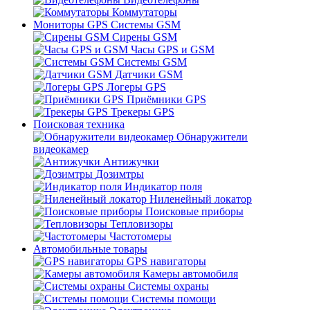
Коммутаторы
Мониторы GPS Системы GSM
Сирены GSM
Часы GPS и GSM
Системы GSM
Датчики GSM
Логеры GPS
Приёмники GPS
Трекеры GPS
Поисковая техника
Обнаружители
видеокамер
Антижучки
Дозимтры
Индикатор поля
Ниленейный локатор
Поисковые приборы
Тепловизоры
Частотомеры
Автомобильные товары
GPS навигаторы
Камеры автомобиля
Системы охраны
Системы помощи