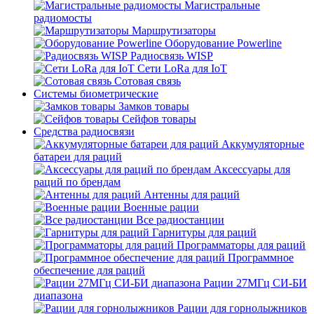
Магистральные
радиомосты
Маршрутизаторы
Оборудование Powerline
Радиосвязь WISP
Сети LoRa для IoT
Сотовая связь
Системы биометрические
Замков товары
Сейфов товары
Средства радиосвязи
Аккумуляторные
батареи для раций
Аксессуары для
раций по брендам
Антенны для раций
Военные рации
Все радиостанции
Гарнитуры для раций
Программаторы для раций
Программное
обеспечение для раций
Рации 27МГц СИ-БИ
диапазона
Рации для горнолыжников