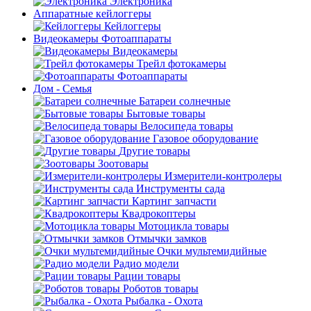
Электроника
Аппаратные кейлоггеры
Кейлоггеры
Видеокамеры Фотоаппараты
Видеокамеры
Трейл фотокамеры
Фотоаппараты
Дом - Семья
Батареи солнечные
Бытовые товары
Велосипеда товары
Газовое оборудование
Другие товары
Зоотовары
Измерители-контролеры
Инструменты сада
Картинг запчасти
Квадрокоптеры
Мотоцикла товары
Отмычки замков
Очки мультемидийные
Радио модели
Рации товары
Роботов товары
Рыбалка - Охота