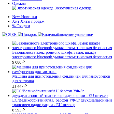
Одежда
Экзотическая одежда
New
Новинки
Хит
Хиты продаж
%
Скидки
Безопасность электронного шкафа Замок шкафа
электронного bluetooth умная автоматическая безопасная
9 080
₽
Машина для приготовления сэндвичей для гамбургеров
для завтрака
21 447
₽
ЕС/Великобритания/AU баофэн УФ-5r двухдиапазонный
трансивер радио рации - EU штекер
8 593
₽