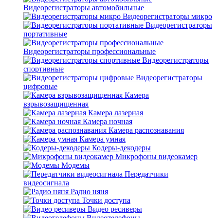
Видеорегистраторы автомобильные
Видеорегистраторы микро
Видеорегистраторы
портативные
Видеорегистраторы профессиональные
Видеорегистраторы
спортивные
Видеорегистраторы
цифровые
Камера
взрывозащищенная
Камера лазерная
Камера ночная
Камера распознавания
Камера умная
Кодеры-декодеры
Микрофоны видеокамер
Модемы
Передатчики
видеосигнала
Радио няня
Точки доступа
Видео ресиверы
Видеотелефоны