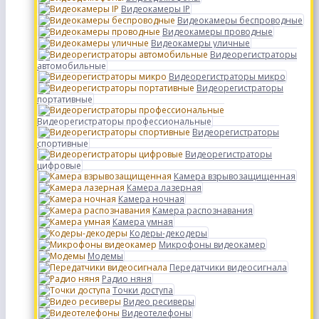
Видеокамеры IP
Видеокамеры беспроводные
Видеокамеры проводные
Видеокамеры уличные
Видеорегистраторы
автомобильные
Видеорегистраторы микро
Видеорегистраторы
портативные
Видеорегистраторы профессиональные
Видеорегистраторы
спортивные
Видеорегистраторы
цифровые
Камера взрывозащищенная
Камера лазерная
Камера ночная
Камера распознавания
Камера умная
Кодеры-декодеры
Микрофоны видеокамер
Модемы
Передатчики видеосигнала
Радио няня
Точки доступа
Видео ресиверы
Видеотелефоны