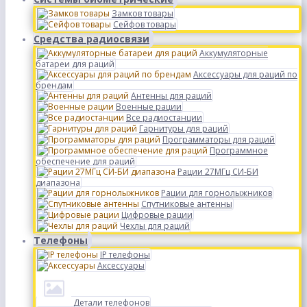
Замков товары
Сейфов товары
Средства радиосвязи
Аккумуляторные
батареи для раций
Аксессуары для раций по
брендам
Антенны для раций
Военные рации
Все радиостанции
Гарнитуры для раций
Программаторы для раций
Программное
обеспечение для раций
Рации 27МГц СИ-БИ
диапазона
Рации для горнолыжников
Спутниковые антенны
Цифровые рации
Чехлы для раций
Телефоны
IP телефоны
Аксессуары
Детали телефонов