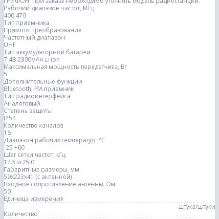
ГРИФОН. При заказе необходимо уточнять модель радиостанции.
Рабочий диапазон частот, МГц
400 470
Тип приемника
Прямого преобразования
Частотный диапазон
UHF
Тип аккумуляторной батареи
7.4В 2300мАч Li-ion
Максимальная мощность передатчика, Вт
5
Дополнительные функции
Bluetooth; FM-приемник
Тип радиоинтерфейса
Аналоговый
Степень защиты
IP54
Количество каналов
16
Диапазон рабочих температур, °С
-25 +60
Шаг сетки частот, кГц
12.5 и 25.0
Габаритные размеры, мм
59х223х41 (с антенной)
Входное сопротивление антенны, Ом
50
Единица измерения
штука/штуки
Количество