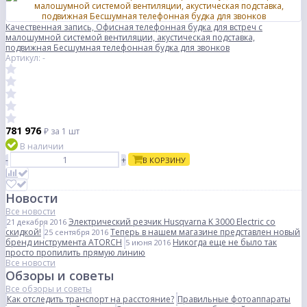
Качественная запись, Офисная телефонная будка для встреч с
малошумной системой вентиляции, акустическая подставка,
подвижная Бесшумная телефонная будка для звонков
Артикул: -
781 976
₽
за 1 шт
В наличии
-
+
В КОРЗИНУ
Новости
Все новости
Электрический резчик Husqvarna K 3000 Electric со
21 декабря 2016
скидкой!
Теперь в нашем магазине представлен новый
25 сентября 2016
бренд инструмента ATORCH
Никогда еще не было так
5 июня 2016
просто пропилить прямую линию
Все новости
Обзоры и советы
Все обзоры и советы
Как отследить транспорт на расстояние?
Правильные фотоаппараты