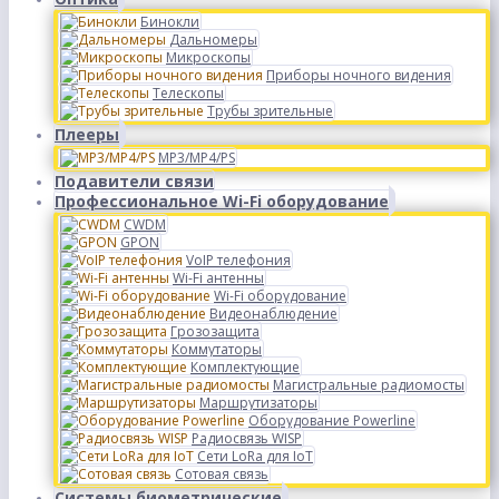
Бинокли
Дальномеры
Микроскопы
Приборы ночного видения
Телескопы
Трубы зрительные
Плееры
MP3/MP4/PS
Подавители связи
Профессиональное Wi-Fi оборудование
CWDM
GPON
VoIP телефония
Wi-Fi антенны
Wi-Fi оборудование
Видеонаблюдение
Грозозащита
Коммутаторы
Комплектующие
Магистральные радиомосты
Маршрутизаторы
Оборудование Powerline
Радиосвязь WISP
Сети LoRa для IoT
Сотовая связь
Системы биометрические