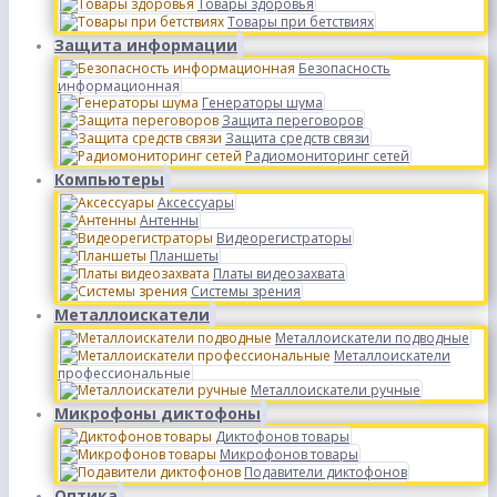
Товары здоровья
Товары при бетствиях
Защита информации
Безопасность
информационная
Генераторы шума
Защита переговоров
Защита средств связи
Радиомониторинг сетей
Компьютеры
Аксессуары
Антенны
Видеорегистраторы
Планшеты
Платы видеозахвата
Системы зрения
Металлоискатели
Металлоискатели подводные
Металлоискатели
профессиональные
Металлоискатели ручные
Микрофоны диктофоны
Диктофонов товары
Микрофонов товары
Подавители диктофонов
Оптика