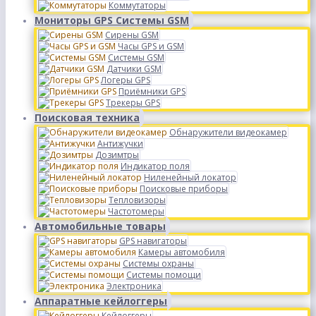
Коммутаторы
Мониторы GPS Системы GSM
Сирены GSM
Часы GPS и GSM
Системы GSM
Датчики GSM
Логеры GPS
Приёмники GPS
Трекеры GPS
Поисковая техника
Обнаружители видеокамер
Антижучки
Дозимтры
Индикатор поля
Ниленейный локатор
Поисковые приборы
Тепловизоры
Частотомеры
Автомобильные товары
GPS навигаторы
Камеры автомобиля
Системы охраны
Системы помощи
Электроника
Аппаратные кейлоггеры
Кейлоггеры