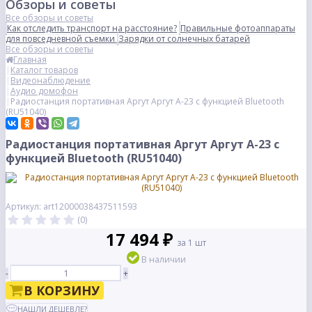
Обзоры и советы
Все обзоры и советы
Как отследить транспорт на расстояние?
Правильные фотоаппараты
для повседневной съемки
Зарядки от солнечных батарей
Все обзоры и советы
Главная
Каталог товаров
Видеонаблюдение
Аудио домофон
Радиостанция портативная Аргут Аргут А-23 с функцией Bluetooth
(RU51040)
Радиостанция портативная Аргут Аргут А-23 с
функцией Bluetooth (RU51040)
Артикул: art12000038437511593
(0)
17 494 ₽
за 1 шт
В наличии
-
+
В КОРЗИНУ
НАШЛИ ДЕШЕВЛЕ?