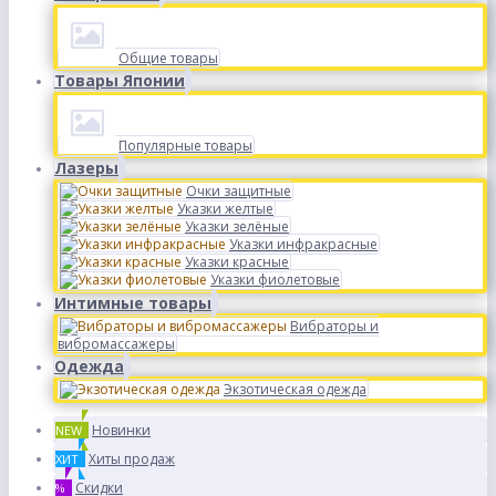
Общие товары
Товары Японии
Популярные товары
Лазеры
Очки защитные
Указки желтые
Указки зелёные
Указки инфракрасные
Указки красные
Указки фиолетовые
Интимные товары
Вибраторы и
вибромассажеры
Одежда
Экзотическая одежда
Новинки
NEW
Хиты продаж
ХИТ
Скидки
%