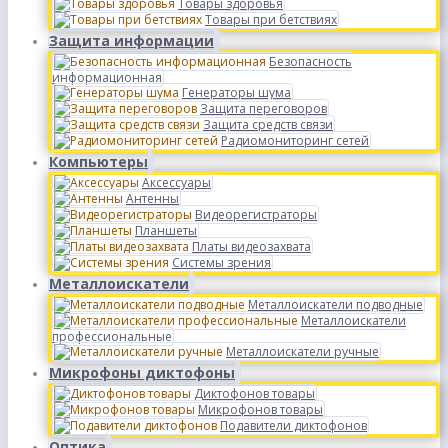
Товары здоровья
Товары при бетствиях
Защита информации
Безопасность
информационная
Генераторы шума
Защита переговоров
Защита средств связи
Радиомониторинг сетей
Компьютеры
Аксессуары
Антенны
Видеорегистраторы
Планшеты
Платы видеозахвата
Системы зрения
Металлоискатели
Металлоискатели подводные
Металлоискатели
профессиональные
Металлоискатели ручные
Микрофоны диктофоны
Диктофонов товары
Микрофонов товары
Подавители диктофонов
Оптика