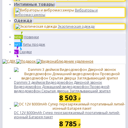
Интимные товары
Вибраторы и
вибромассажеры
Одежда
Экзотическая одежда
Новинки
NEW
Хиты продаж
ХИТ
Скидки
%
Danmini 3 дюймов Видеодомофон Дверной звонок
Видеодомофон Домашний видеодомофон Проводной
видеодомофон Скрытая дверца Заглядывающий зрител
8 503
₽
DC 12V 8000mAh Супер перезаряжаемый портативный литий-
ионный Батарея пакет
8 785
₽