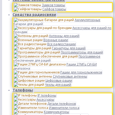
Замков товары
Сейфов товары
Средства радиосвязи
Аккумуляторные
батареи для раций
Аксессуары для раций по
брендам
Антенны для раций
Военные рации
Все радиостанции
Гарнитуры для раций
Программаторы для раций
Программное
обеспечение для раций
Рации 27МГц СИ-БИ
диапазона
Рации для горнолыжников
Спутниковые антенны
Цифровые рации
Чехлы для раций
Телефоны
IP телефоны
Аксессуары
Детали телефонов
Изменители голоса
Коммуникаторы