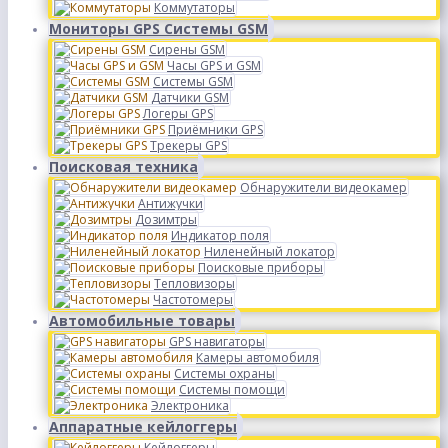
Коммутаторы
Мониторы GPS Системы GSM
Сирены GSM
Часы GPS и GSM
Системы GSM
Датчики GSM
Логеры GPS
Приёмники GPS
Трекеры GPS
Поисковая техника
Обнаружители видеокамер
Антижучки
Дозимтры
Индикатор поля
Ниленейный локатор
Поисковые приборы
Тепловизоры
Частотомеры
Автомобильные товары
GPS навигаторы
Камеры автомобиля
Системы охраны
Системы помощи
Электроника
Аппаратные кейлоггеры
Кейлоггеры