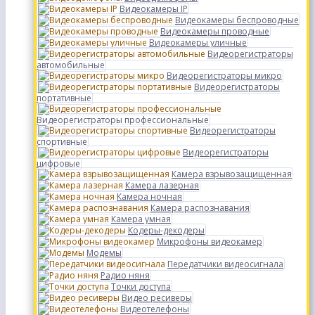
Видеокамеры IP
Видеокамеры беспроводные
Видеокамеры проводные
Видеокамеры уличные
Видеорегистраторы
автомобильные
Видеорегистраторы микро
Видеорегистраторы
портативные
Видеорегистраторы профессиональные
Видеорегистраторы
спортивные
Видеорегистраторы
цифровые
Камера взрывозащищенная
Камера лазерная
Камера ночная
Камера распознавания
Камера умная
Кодеры-декодеры
Микрофоны видеокамер
Модемы
Передатчики видеосигнала
Радио няня
Точки доступа
Видео ресиверы
Видеотелефоны