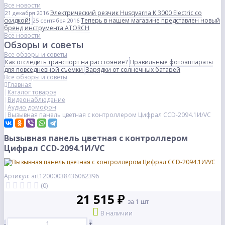
Все новости
Электрический резчик Husqvarna K 3000 Electric со
21 декабря 2016
скидкой!
Теперь в нашем магазине представлен новый
25 сентября 2016
бренд инструмента ATORCH
Все новости
Обзоры и советы
Все обзоры и советы
Как отследить транспорт на расстояние?
Правильные фотоаппараты
для повседневной съемки
Зарядки от солнечных батарей
Все обзоры и советы
Главная
Каталог товаров
Видеонаблюдение
Аудио домофон
Вызывная панель цветная с контроллером Цифрал CCD-2094.1И/VС
Вызывная панель цветная с контроллером
Цифрал CCD-2094.1И/VС
Артикул: art12000038436082396
(0)
21 515 ₽
за 1 шт
В наличии
-
+