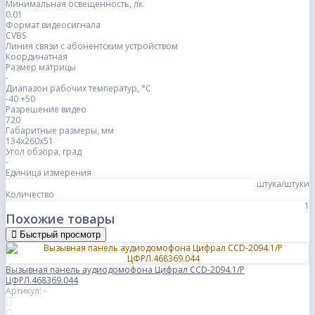
Минимальная освещенность, лк
0.01
Формат видеосигнала
CVBS
Линия связи с абонентским устройством
Координатная
Размер матрицы
-
Диапазон рабочих температур, °С
-40 +50
Разрешение видео
720
Габаритные размеры, мм
134х260х51
Угол обзора, град
-
Единица измерения
штука/штуки
Количество
1
Похожие товары
Быстрый просмотр
Вызывная панель аудиодомофона Цифрал CCD-2094.1/P
ЦФРЛ.468369.044
Артикул: -