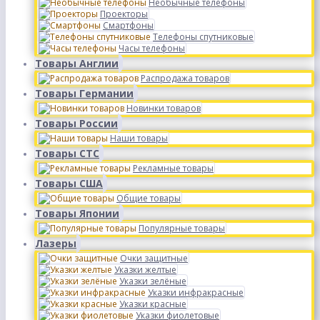
Необычные телефоны
Проекторы
Смартфоны
Телефоны спутниковые
Часы телефоны
Товары Англии
Распродажа товаров
Товары Германии
Новинки товаров
Товары России
Наши товары
Товары СТС
Рекламные товары
Товары США
Общие товары
Товары Японии
Популярные товары
Лазеры
Очки защитные
Указки желтые
Указки зелёные
Указки инфракрасные
Указки красные
Указки фиолетовые