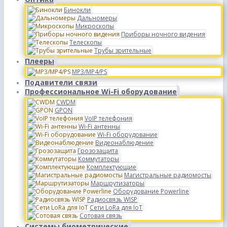
Бинокли
Дальномеры
Микроскопы
Приборы ночного видения
Телескопы
Трубы зрительные
Плееры
MP3/MP4/PS
Подавители связи
Профессиональное Wi-Fi оборудование
CWDM
GPON
VoIP телефония
Wi-Fi антенны
Wi-Fi оборудование
Видеонаблюдение
Грозозащита
Коммутаторы
Комплектующие
Магистральные радиомосты
Маршрутизаторы
Оборудование Powerline
Радиосвязь WISP
Сети LoRa для IoT
Сотовая связь
Системы биометрические