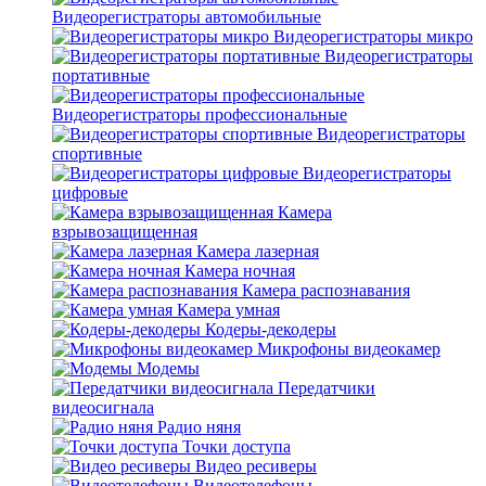
Видеорегистраторы автомобильные
Видеорегистраторы микро
Видеорегистраторы
портативные
Видеорегистраторы профессиональные
Видеорегистраторы
спортивные
Видеорегистраторы
цифровые
Камера
взрывозащищенная
Камера лазерная
Камера ночная
Камера распознавания
Камера умная
Кодеры-декодеры
Микрофоны видеокамер
Модемы
Передатчики
видеосигнала
Радио няня
Точки доступа
Видео ресиверы
Видеотелефоны