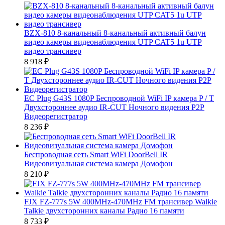
BZX-810 8-канальный 8-канальный активный балун
видео камеры видеонаблюдения UTP CAT5 1u UTP
видео трансивер
8 918
₽
ЕС Plug G43S 1080P Беспроводной WiFi IP камера P / T
Двухстороннее аудио IR-CUT Ночного видения P2P
Видеорегистратор
8 236
₽
Беспроводная сеть Smart WiFi DoorBell IR
Видеовизуальная система камера Домофон
8 210
₽
FJX FZ-777s 5W 400MHz-470MHz FM трансивер Walkie
Talkie двухсторонних каналы Радио 16 памяти
8 733
₽