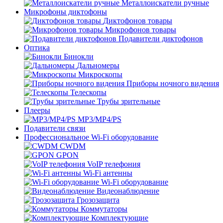
Металлоискатели ручные
Микрофоны диктофоны
Диктофонов товары
Микрофонов товары
Подавители диктофонов
Оптика
Бинокли
Дальномеры
Микроскопы
Приборы ночного видения
Телескопы
Трубы зрительные
Плееры
MP3/MP4/PS
Подавители связи
Профессиональное Wi-Fi оборудование
CWDM
GPON
VoIP телефония
Wi-Fi антенны
Wi-Fi оборудование
Видеонаблюдение
Грозозащита
Коммутаторы
Комплектующие