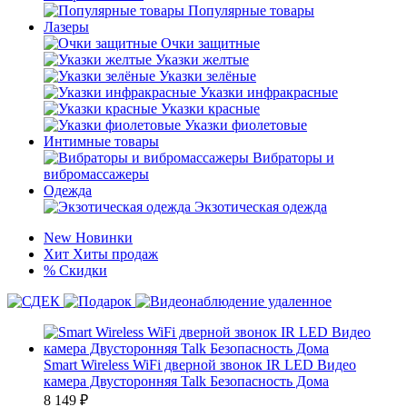
Популярные товары
Лазеры
Очки защитные
Указки желтые
Указки зелёные
Указки инфракрасные
Указки красные
Указки фиолетовые
Интимные товары
Вибраторы и
вибромассажеры
Одежда
Экзотическая одежда
New
Новинки
Хит
Хиты продаж
%
Скидки
Smart Wireless WiFi дверной звонок IR LED Видео
камера Двусторонняя Talk Безопасность Дома
8 149
₽