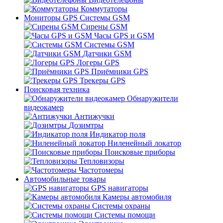
Коммутаторы
Мониторы GPS Системы GSM
Сирены GSM
Часы GPS и GSM
Системы GSM
Датчики GSM
Логеры GPS
Приёмники GPS
Трекеры GPS
Поисковая техника
Обнаружители
видеокамер
Антижучки
Дозимтры
Индикатор поля
Ниленейный локатор
Поисковые приборы
Тепловизоры
Частотомеры
Автомобильные товары
GPS навигаторы
Камеры автомобиля
Системы охраны
Системы помощи