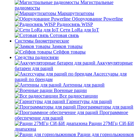
Магистральные
радиомосты
Маршрутизаторы
Оборудование Powerline
Радиосвязь WISP
Сети LoRa для IoT
Сотовая связь
Системы биометрические
Замков товары
Сейфов товары
Средства радиосвязи
Аккумуляторные
батареи для раций
Аксессуары для
раций по брендам
Антенны для раций
Военные рации
Все радиостанции
Гарнитуры для раций
Программаторы для раций
Программное
обеспечение для раций
Рации 27МГц СИ-БИ
диапазона
Рации для горнолыжников