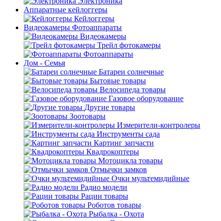
Электроника
Аппаратные кейлоггеры
Кейлоггеры
Видеокамеры Фотоаппараты
Видеокамеры
Трейл фотокамеры
Фотоаппараты
Дом - Семья
Батареи солнечные
Бытовые товары
Велосипеда товары
Газовое оборудование
Другие товары
Зоотовары
Измерители-контролеры
Инструменты сада
Картинг запчасти
Квадрокоптеры
Мотоцикла товары
Отмычки замков
Очки мультемидийные
Радио модели
Рации товары
Роботов товары
Рыбалка - Охота