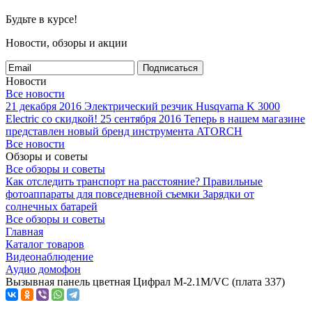
Будьте в курсе!
Новости, обзоры и акции
Подписаться
Новости
Все новости
21 декабря 2016
Электрический резчик Husqvarna K 3000
Electric со скидкой!
25 сентября 2016
Теперь в нашем магазине
представлен новый бренд инструмента ATORCH
Все новости
Обзоры и советы
Все обзоры и советы
Как отследить транспорт на расстояние?
Правильные
фотоаппараты для повседневной съемки
Зарядки от
солнечных батарей
Все обзоры и советы
Главная
Каталог товаров
Видеонаблюдение
Аудио домофон
Вызывная панель цветная Цифрал M-2.1M/VС (плата 337)