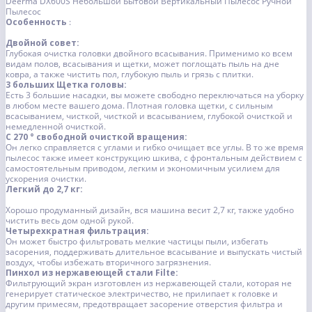
Deerma DX600S Небольшой Бытовой Вертикальный Пылесос Ручной
Пылесос
Особенность
:
Двойной совет:
Глубокая очистка головки двойного всасывания. Применимо ко всем
видам полов, всасывания и щетки, может поглощать пыль на дне
ковра, а также чистить пол, глубокую пыль и грязь с плитки.
3 больших Щетка головы:
Есть 3 большие насадки, вы можете свободно переключаться на уборку
в любом месте вашего дома. Плотная головка щетки, с сильным
всасыванием, чисткой, чисткой и всасыванием, глубокой очисткой и
немедленной очисткой.
С 270 ° свободной очисткой вращения:
Он легко справляется с углами и гибко очищает все углы. В то же время
пылесос также имеет конструкцию шкива, с фронтальным действием с
самостоятельным приводом, легким и экономичным усилием для
ускорения очистки.
Легкий до 2,7 кг:
Хорошо продуманный дизайн, вся машина весит 2,7 кг, также удобно
чистить весь дом одной рукой.
Четырехкратная фильтрация:
Он может быстро фильтровать мелкие частицы пыли, избегать
засорения, поддерживать длительное всасывание и выпускать чистый
воздух, чтобы избежать вторичного загрязнения.
Пинхол из нержавеющей стали Filte:
Фильтрующий экран изготовлен из нержавеющей стали, которая не
генерирует статическое электричество, не прилипает к головке и
другим примесям, предотвращает засорение отверстия фильтра и