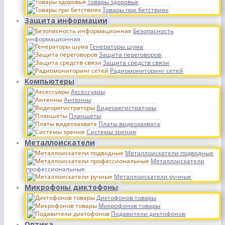
Товары здоровья
Товары при бетствиях
Защита информации
Безопасность
информационная
Генераторы шума
Защита переговоров
Защита средств связи
Радиомониторинг сетей
Компьютеры
Аксессуары
Антенны
Видеорегистраторы
Планшеты
Платы видеозахвата
Системы зрения
Металлоискатели
Металлоискатели подводные
Металлоискатели
профессиональные
Металлоискатели ручные
Микрофоны диктофоны
Диктофонов товары
Микрофонов товары
Подавители диктофонов
Оптика