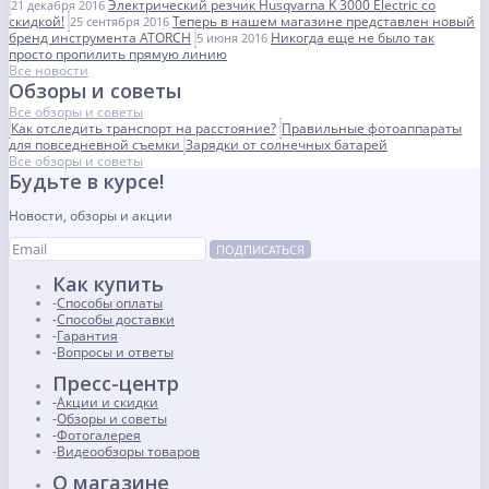
Электрический резчик Husqvarna K 3000 Electric со
21 декабря 2016
скидкой!
Теперь в нашем магазине представлен новый
25 сентября 2016
бренд инструмента ATORCH
Никогда еще не было так
5 июня 2016
просто пропилить прямую линию
Все новости
Обзоры и советы
Все обзоры и советы
Как отследить транспорт на расстояние?
Правильные фотоаппараты
для повседневной съемки
Зарядки от солнечных батарей
Все обзоры и советы
Будьте в курсе!
Новости, обзоры и акции
ПОДПИСАТЬСЯ
Как купить
Способы оплаты
Способы доставки
Гарантия
Вопросы и ответы
Пресс-центр
Акции и скидки
Обзоры и советы
Фотогалерея
Видеообзоры товаров
О магазине