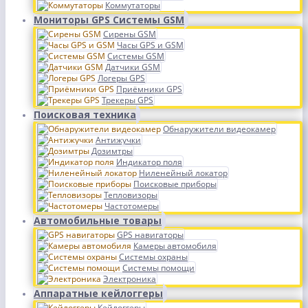
Коммутаторы
Мониторы GPS Системы GSM
Сирены GSM
Часы GPS и GSM
Системы GSM
Датчики GSM
Логеры GPS
Приёмники GPS
Трекеры GPS
Поисковая техника
Обнаружители видеокамер
Антижучки
Дозимтры
Индикатор поля
Ниленейный локатор
Поисковые приборы
Тепловизоры
Частотомеры
Автомобильные товары
GPS навигаторы
Камеры автомобиля
Системы охраны
Системы помощи
Электроника
Аппаратные кейлоггеры
Кейлоггеры