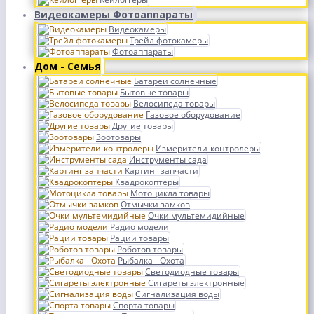
Видеокамеры Фотоаппараты
Видеокамеры
Трейл фотокамеры
Фотоаппараты
Дом - Семья
Батареи солнечные
Бытовые товары
Велосипеда товары
Газовое оборудование
Другие товары
Зоотовары
Измерители-контролеры
Инструменты сада
Картинг запчасти
Квадрокоптеры
Мотоцикла товары
Отмычки замков
Очки мультемидийные
Радио модели
Рации товары
Роботов товары
Рыбалка - Охота
Светодиодные товары
Сигареты электронные
Сигнализация воды
Спорта товары