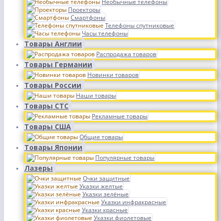
Необычные телефоны
Проекторы
Смартфоны
Телефоны спутниковые
Часы телефоны
Товары Англии
Распродажа товаров
Товары Германии
Новинки товаров
Товары России
Наши товары
Товары СТС
Рекламные товары
Товары США
Общие товары
Товары Японии
Популярные товары
Лазеры
Очки защитные
Указки желтые
Указки зелёные
Указки инфракрасные
Указки красные
Указки фиолетовые