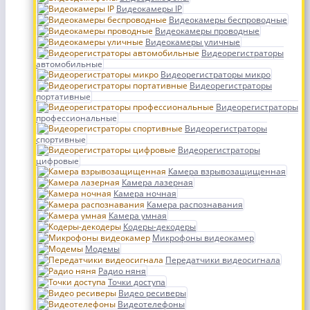
Видеокамеры IP
Видеокамеры беспроводные
Видеокамеры проводные
Видеокамеры уличные
Видеорегистраторы
автомобильные
Видеорегистраторы микро
Видеорегистраторы
портативные
Видеорегистраторы
профессиональные
Видеорегистраторы
спортивные
Видеорегистраторы
цифровые
Камера взрывозащищенная
Камера лазерная
Камера ночная
Камера распознавания
Камера умная
Кодеры-декодеры
Микрофоны видеокамер
Модемы
Передатчики видеосигнала
Радио няня
Точки доступа
Видео ресиверы
Видеотелефоны