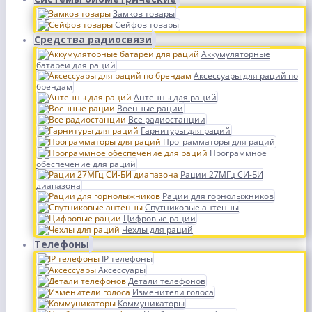
Замков товары
Сейфов товары
Средства радиосвязи
Аккумуляторные
батареи для раций
Аксессуары для раций по
брендам
Антенны для раций
Военные рации
Все радиостанции
Гарнитуры для раций
Программаторы для раций
Программное
обеспечение для раций
Рации 27МГц СИ-БИ
диапазона
Рации для горнолыжников
Спутниковые антенны
Цифровые рации
Чехлы для раций
Телефоны
IP телефоны
Аксессуары
Детали телефонов
Изменители голоса
Коммуникаторы