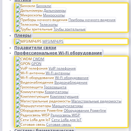
Бинокли
Дальномеры
Микроскопы
Приборы ночного видения
Телескопы
Трубы зрительные
Плееры
MP3/MP4/PS
Подавители связи
Профессиональное Wi-Fi оборудование
CWDM
GPON
VoIP телефония
Wi-Fi антенны
Wi-Fi оборудование
Видеонаблюдение
Грозозащита
Коммутаторы
Комплектующие
Магистральные радиомосты
Маршрутизаторы
Оборудование Powerline
Радиосвязь WISP
Сети LoRa для IoT
Сотовая связь
Системы биометрические