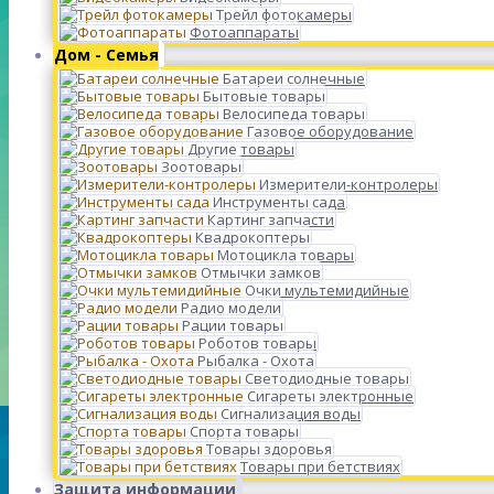
Трейл фотокамеры
Фотоаппараты
Дом - Семья
Батареи солнечные
Бытовые товары
Велосипеда товары
Газовое оборудование
Другие товары
Зоотовары
Измерители-контролеры
Инструменты сада
Картинг запчасти
Квадрокоптеры
Мотоцикла товары
Отмычки замков
Очки мультемидийные
Радио модели
Рации товары
Роботов товары
Рыбалка - Охота
Светодиодные товары
Сигареты электронные
Сигнализация воды
Спорта товары
Товары здоровья
Товары при бетствиях
Защита информации