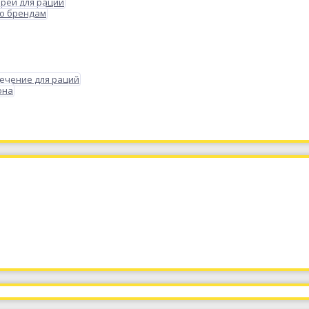
реи для раций
по брендам
ечение для раций
она