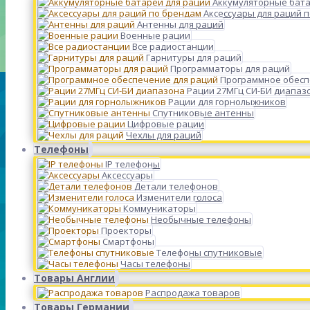
Аккумуляторные бата
Аксессуары для раций 
Антенны для раций
Военные рации
Все радиостанции
Гарнитуры для раций
Программаторы для раций
Программное обесп
Рации 27МГц СИ-БИ диапаз
Рации для горнолыжников
Спутниковые антенны
Цифровые рации
Чехлы для раций
Телефоны
IP телефоны
Аксессуары
Детали телефонов
Изменители голоса
Коммуникаторы
Необычные телефоны
Проекторы
Смартфоны
Телефоны спутниковые
Часы телефоны
Товары Англии
Распродажа товаров
Товары Германии