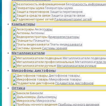
Безопасность информаци
Генераторы шума
Защита переговоров
Защита средств связи
Радиомониторинг сетей
Компьютеры
Аксессуары
Антенны
Видеорегистраторы
Планшеты
Платы видеозахвата
Системы зрения
Металлоискатели
Металлоискатели подводн
Металлоискатели п
Металлоискатели ручные
Микрофоны диктофоны
Диктофонов товары
Микрофонов товары
Подавители диктофонов
Оптика
Бинокли
Дальномеры
Микроскопы
Приборы ночного видения