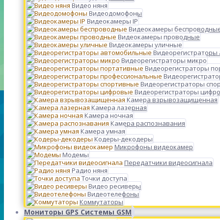
Видео няня
Видеодомофоны
Видеокамеры IP
Видеокамеры беспроводны
Видеокамеры проводные
Видеокамеры уличные
Видеорегистраторы
Видеорегистраторы микро
Видеорегистраторы п
Видеорегистрато
Видеорегистраторы спо
Видеорегистраторы цифр
Камера взрывозащищенная
Камера лазерная
Камера ночная
Камера распознавания
Камера умная
Кодеры-декодеры
Микрофоны видеокамер
Модемы
Передатчики видеосигнала
Радио няня
Точки доступа
Видео ресиверы
Видеотелефоны
Коммутаторы
Мониторы GPS Системы GSM