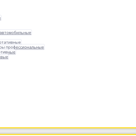
е
 автомобильные
ортативные
ры профессиональные
ртивные
овые