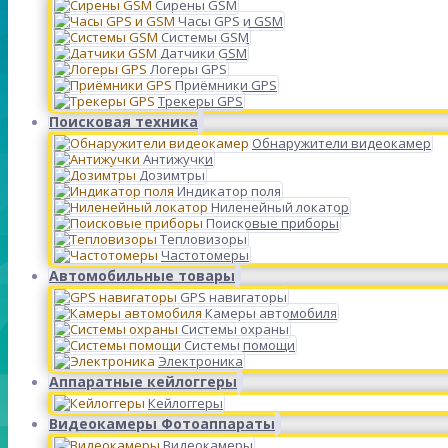
Сирены GSM
Часы GPS и GSM
Системы GSM
Датчики GSM
Логеры GPS
Приёмники GPS
Трекеры GPS
Поисковая техника
Обнаружители видеокамер
Антижучки
Дозимтры
Индикатор поля
Ниленейный локатор
Поисковые приборы
Тепловизоры
Частотомеры
Автомобильные товары
GPS навигаторы
Камеры автомобиля
Системы охраны
Системы помощи
Электроника
Аппаратные кейлоггеры
Кейлоггеры
Видеокамеры Фотоаппараты
Видеокамеры