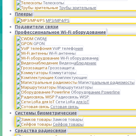
Телескопы
Трубы зрительные
Плееры
MP3/MP4/PS
Подавители связи
Профессиональное Wi-Fi оборудование
CWDM
GPON
VoIP телефония
Wi-Fi антенны
Wi-Fi оборудование
Видеонаблюдение
Грозозащита
Коммутаторы
Комплектующие
Магистральные радиомосты
Маршрутизаторы
Оборудование Powerline
Радиосвязь WISP
Сети LoRa для IoT
Сотовая связь
Системы биометрические
Замков товары
Сейфов товары
Средства радиосвязи