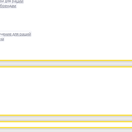
еи для раций
 брендам
чение для раций
на