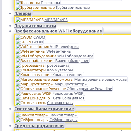
Телескопы
Трубы зрительные
Плееры
MP3/MP4/PS
Подавители связи
Профессиональное Wi-Fi оборудование
CWDM
GPON
VoIP телефония
Wi-Fi антенны
Wi-Fi оборудование
Видеонаблюдение
Грозозащита
Коммутаторы
Комплектующие
Магистральные радиомосты
Маршрутизаторы
Оборудование Powerline
Радиосвязь WISP
Сети LoRa для IoT
Сотовая связь
Системы биометрические
Замков товары
Сейфов товары
Средства радиосвязи