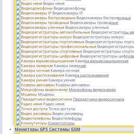
Видео няня
Видеодомофоны
Видеокамеры IP
Видеокамеры беспроводные
Видеокамеры проводные
Видеокамеры уличные
Видеорегистраторы а
Видеорегистраторы микро
Видеорегистраторы порт
Видеорегистратор
Видеорегистраторы спорт
Видеорегистраторы цифров
Камера взрывозащищенная
Камера лазерная
Камера ночная
Камера распознавания
Камера умная
Кодеры-декодеры
Микрофоны видеокамер
Модемы
Передатчики видеосигнала
Радио няня
Точки доступа
Видео ресиверы
Видеотелефоны
Коммутаторы
Мониторы GPS Системы GSM