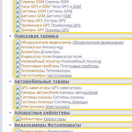
Сирены GSM
Часы GPS и GSM
Системы GSM
Датчики GSM
Логеры GPS
Приёмники GPS
Трекеры GPS
Поисковая техника
Обнаружители видеокамер
Антижучки
Дозимтры
Индикатор поля
Ниленейный локатор
Поисковые приборы
Тепловизоры
Частотомеры
Автомобильные товары
GPS навигаторы
Камеры автомобиля
Системы охраны
Системы помощи
Электроника
Аппаратные кейлоггеры
Кейлоггеры
Видеокамеры Фотоаппараты
Видеокамеры