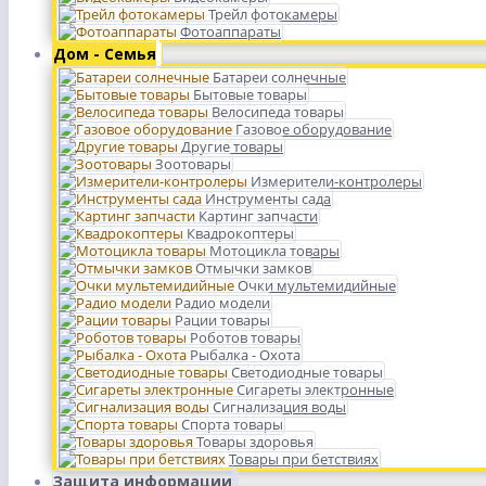
Трейл фотокамеры
Фотоаппараты
Дом - Семья
Батареи солнечные
Бытовые товары
Велосипеда товары
Газовое оборудование
Другие товары
Зоотовары
Измерители-контролеры
Инструменты сада
Картинг запчасти
Квадрокоптеры
Мотоцикла товары
Отмычки замков
Очки мультемидийные
Радио модели
Рации товары
Роботов товары
Рыбалка - Охота
Светодиодные товары
Сигареты электронные
Сигнализация воды
Спорта товары
Товары здоровья
Товары при бетствиях
Защита информации