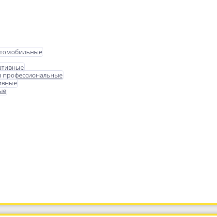
втомобильные
ативные
ы профессиональные
ивные
ые