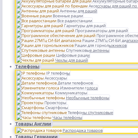
Аккумуляторные батар
Аксессуары для раций по
Антенны для раций
Военные рации
Все радиостанции
Гарнитуры для раций
Программаторы для раций
Программное обеспе
Рации 27МГц СИ-БИ диапазо
Рации для горнолыжников
Спутниковые антенны
Цифровые рации
Чехлы для раций
Телефоны
IP телефоны
Аксессуары
Детали телефонов
Изменители голоса
Коммуникаторы
Необычные телефоны
Проекторы
Смартфоны
Телефоны спутниковые
Часы телефоны
Товары Англии
Распродажа товаров
Товары Германии