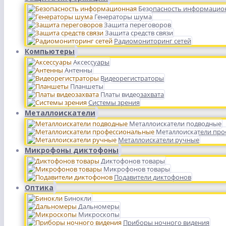
Безопасность информацио
Генераторы шума
Защита переговоров
Защита средств связи
Радиомониторинг сетей
Компьютеры
Аксессуары
Антенны
Видеорегистраторы
Планшеты
Платы видеозахвата
Системы зрения
Металлоискатели
Металлоискатели подводные
Металлоискатели пр
Металлоискатели ручные
Микрофоны диктофоны
Диктофонов товары
Микрофонов товары
Подавители диктофонов
Оптика
Бинокли
Дальномеры
Микроскопы
Приборы ночного видения