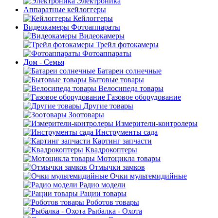
Электроника
Аппаратные кейлоггеры
Кейлоггеры
Видеокамеры Фотоаппараты
Видеокамеры
Трейл фотокамеры
Фотоаппараты
Дом - Семья
Батареи солнечные
Бытовые товары
Велосипеда товары
Газовое оборудование
Другие товары
Зоотовары
Измерители-контролеры
Инструменты сада
Картинг запчасти
Квадрокоптеры
Мотоцикла товары
Отмычки замков
Очки мультемидийные
Радио модели
Рации товары
Роботов товары
Рыбалка - Охота