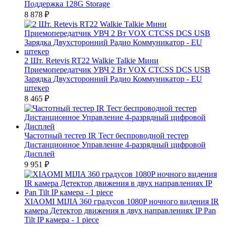
Поддержка 128G Storage
8 878
₽
2 Шт. Retevis RT22 Walkie Talkie Мини
Приемопередатчик УВЧ 2 Вт VOX CTCSS DCS USB
Зарядка Двухсторонний Радио Коммуникатор - EU
штекер
8 465
₽
Частотный тестер IR Тест беспроводной тестер
Дистанционное Управление 4-разрядный цифровой
Дисплей
9 951
₽
XIAOMI MIJIA 360 градусов 1080P ночного видения IR
камера Детектор движения в двух направлениях IP Pan
Tilt IP камера - 1 piece