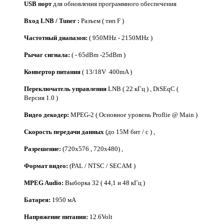
USB порт
для обновления программного обеспечения
Вход LNB / Tuner :
Разъем ( тип F )
Частотный диапазон:
( 950MHz - 2150MHz )
Рычаг сигнала:
( - 65dBm -25dBm )
Конвертор питания
( 13/18V 400mA )
Переключатель управления
LNB ( 22 кГц ) , DiSEqC (
Версия 1.0 )
Видео декодер:
MPEG-2 ( Основное уровень Proflie @ Main )
Скорость передачи данных
(до 15М бит / с ) ,
Разрешение:
(720x576 , 720x480) ,
Формат видео:
(PAL / NTSC / SECAM )
MPEG Audio:
Выборка 32 ( 44,1 и 48 кГц )
Батарея:
​​1950 мА
Напряжение питания:
12.6Volt