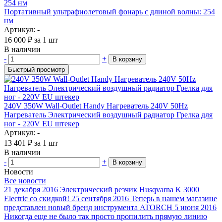
Портативный ультрафиолетовый фонарь с длиной волны: 254
нм
Артикул: -
16 000
₽
за 1 шт
В наличии
-
+
В корзину
Быстрый просмотр
240V 350W Wall-Outlet Handy Нагреватель 240V 50Hz
Нагреватель Электрический воздушный радиатор Грелка для
ног - 220V EU штекер
Артикул: -
13 401
₽
за 1 шт
В наличии
-
+
В корзину
Новости
Все новости
21 декабря 2016
Электрический резчик Husqvarna K 3000
Electric со скидкой!
25 сентября 2016
Теперь в нашем магазине
представлен новый бренд инструмента ATORCH
5 июня 2016
Никогда еще не было так просто пропилить прямую линию