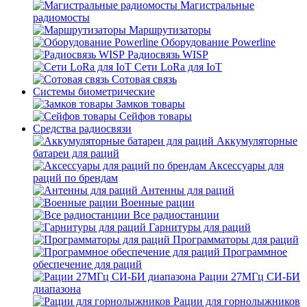
Магистральные
радиомосты
Маршрутизаторы
Оборудование Powerline
Радиосвязь WISP
Сети LoRa для IoT
Сотовая связь
Системы биометрические
Замков товары
Сейфов товары
Средства радиосвязи
Аккумуляторные
батареи для раций
Аксессуары для
раций по брендам
Антенны для раций
Военные рации
Все радиостанции
Гарнитуры для раций
Программаторы для раций
Программное
обеспечение для раций
Рации 27МГц СИ-БИ
диапазона
Рации для горнолыжников