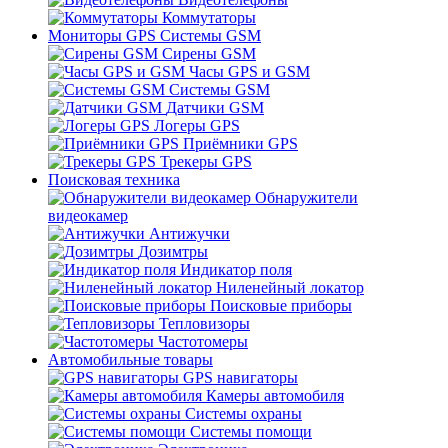
Коммутаторы
Мониторы GPS Системы GSM
Сирены GSM
Часы GPS и GSM
Системы GSM
Датчики GSM
Логеры GPS
Приёмники GPS
Трекеры GPS
Поисковая техника
Обнаружители
видеокамер
Антижучки
Дозимтры
Индикатор поля
Ниленейный локатор
Поисковые приборы
Тепловизоры
Частотомеры
Автомобильные товары
GPS навигаторы
Камеры автомобиля
Системы охраны
Системы помощи