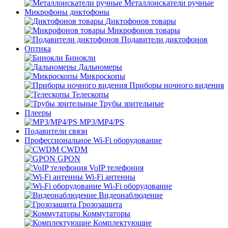
Металлоискатели ручные
Микрофоны диктофоны
Диктофонов товары
Микрофонов товары
Подавители диктофонов
Оптика
Бинокли
Дальномеры
Микроскопы
Приборы ночного видения
Телескопы
Трубы зрительные
Плееры
MP3/MP4/PS
Подавители связи
Профессиональное Wi-Fi оборудование
CWDM
GPON
VoIP телефония
Wi-Fi антенны
Wi-Fi оборудование
Видеонаблюдение
Грозозащита
Коммутаторы
Комплектующие