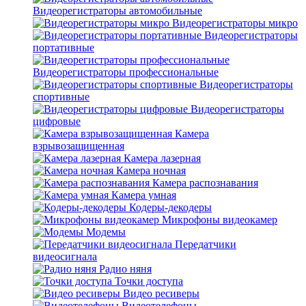
Видеорегистраторы автомобильные
Видеорегистраторы микро
Видеорегистраторы
портативные
Видеорегистраторы профессиональные
Видеорегистраторы
спортивные
Видеорегистраторы
цифровые
Камера
взрывозащищенная
Камера лазерная
Камера ночная
Камера распознавания
Камера умная
Кодеры-декодеры
Микрофоны видеокамер
Модемы
Передатчики
видеосигнала
Радио няня
Точки доступа
Видео ресиверы
Видеотелефоны