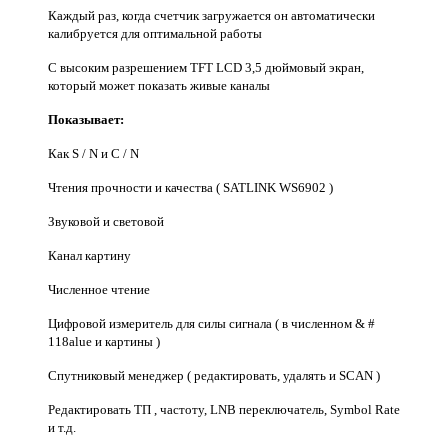
Каждый раз, когда счетчик загружается он автоматически
калибруется для оптимальной работы
С высоким разрешением TFT LCD 3,5 дюймовый экран,
который может показать живые каналы
Показывает:
Как S / N и C / N
Чтения прочности и качества ( SATLINK WS6902 )
Звуковой и световой
Канал картину
Численное чтение
Цифровой измеритель для силы сигнала ( в численном & #
118alue и картины )
Спутниковый менеджер ( редактировать, удалять и SCAN )
Редактировать ТП , частоту, LNB переключатель, Symbol Rate
и т.д.