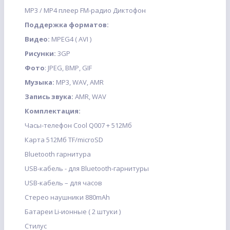
МР3 / МР4 плеер FM-радио Диктофон
Поддержка форматов:
Видео:
MPEG4 ( AVI )
Рисунки:
3GP
Фото
: JPEG, BMP, GIF
Музыка:
MP3, WAV, AMR
Запись звука:
AMR, WAV
Комплектация:
Часы-телефон Cool Q007 + 512Мб
Карта 512Мб TF/microSD
Bluetooth гарнитура
USB-кабель - для Bluetooth-гарнитуры
USB-кабель – для часов
Стерео наушники 880mAh
Батареи Li-ионные ( 2 штуки )
Стилус