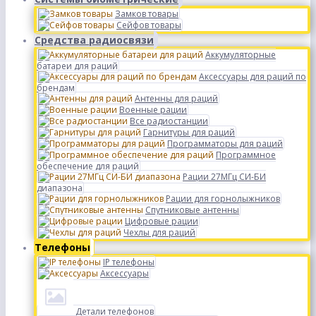
Замков товары
Сейфов товары
Средства радиосвязи
Аккумуляторные
батареи для раций
Аксессуары для раций по
брендам
Антенны для раций
Военные рации
Все радиостанции
Гарнитуры для раций
Программаторы для раций
Программное
обеспечение для раций
Рации 27МГц СИ-БИ
диапазона
Рации для горнолыжников
Спутниковые антенны
Цифровые рации
Чехлы для раций
Телефоны
IP телефоны
Аксессуары
Детали телефонов