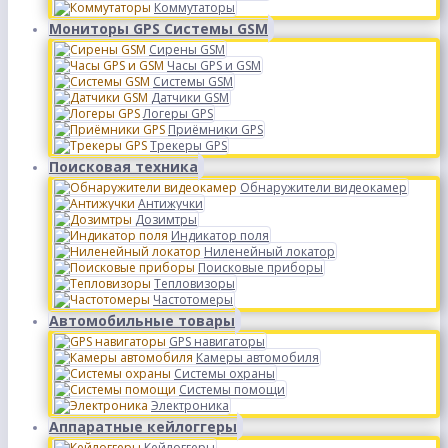
Коммутаторы
Мониторы GPS Системы GSM
Сирены GSM
Часы GPS и GSM
Системы GSM
Датчики GSM
Логеры GPS
Приёмники GPS
Трекеры GPS
Поисковая техника
Обнаружители видеокамер
Антижучки
Дозимтры
Индикатор поля
Ниленейный локатор
Поисковые приборы
Тепловизоры
Частотомеры
Автомобильные товары
GPS навигаторы
Камеры автомобиля
Системы охраны
Системы помощи
Электроника
Аппаратные кейлоггеры
Кейлоггеры