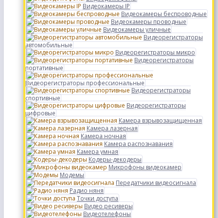
Видеокамеры IP
Видеокамеры беспроводные
Видеокамеры проводные
Видеокамеры уличные
Видеорегистраторы
автомобильные
Видеорегистраторы микро
Видеорегистраторы
портативные
Видеорегистраторы профессиональные
Видеорегистраторы
спортивные
Видеорегистраторы
цифровые
Камера взрывозащищенная
Камера лазерная
Камера ночная
Камера распознавания
Камера умная
Кодеры-декодеры
Микрофоны видеокамер
Модемы
Передатчики видеосигнала
Радио няня
Точки доступа
Видео ресиверы
Видеотелефоны