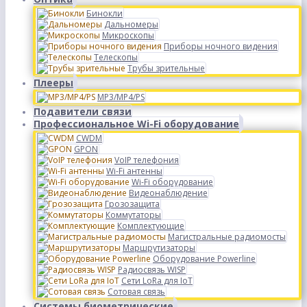
Бинокли
Дальномеры
Микроскопы
Приборы ночного видения
Телескопы
Трубы зрительные
Плееры
MP3/MP4/PS
Подавители связи
Профессиональное Wi-Fi оборудование
CWDM
GPON
VoIP телефония
Wi-Fi антенны
Wi-Fi оборудование
Видеонаблюдение
Грозозащита
Коммутаторы
Комплектующие
Магистральные радиомосты
Маршрутизаторы
Оборудование Powerline
Радиосвязь WISP
Сети LoRa для IoT
Сотовая связь
Системы биометрические