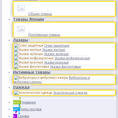
Общие товары
Товары Японии
Популярные товары
Лазеры
Очки защитные
Указки желтые
Указки зелёные
Указки инфракрасные
Указки красные
Указки фиолетовые
Интимные товары
Вибраторы и
вибромассажеры
Одежда
Экзотическая одежда
Новинки
NEW
Хиты продаж
ХИТ
Скидки
%