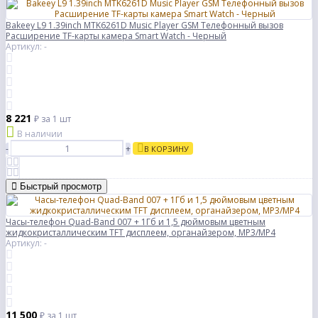
Bakeey L9 1.39inch MTK6261D Music Player GSM Телефонный вызов
Расширение TF-карты камера Smart Watch - Черный
Артикул: -
8 221
₽
за 1 шт
В наличии
-
+
В КОРЗИНУ
Быстрый просмотр
Часы-телефон Quad-Band 007 + 1Гб и 1,5 дюймовым цветным
жидкокристаллическим TFT дисплеем, органайзером, МР3/МР4
Артикул: -
11 500
₽
за 1 шт