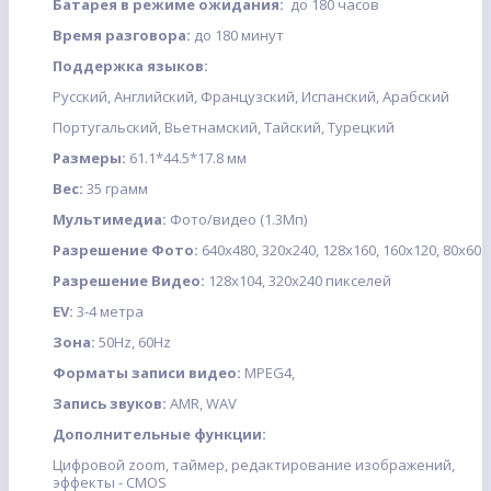
Батарея в режиме ожидания:
до 180 часов
Время разговора:
до 180 минут
Поддержка языков:
Русский, Английский, Французский, Испанский, Арабский
Португальский, Вьетнамский, Тайский, Турецкий
Размеры:
61.1*44.5*17.8 мм
Вес:
35 грамм
Мультимедиа:
Фото/видео (1.3Мп)
Разрешение Фото:
640x480, 320x240, 128x160, 160x120, 80x60
Разрешение Видео:
128х104, 320x240 пикселей
EV:
3-4 метра
Зона:
50Hz, 60Hz
Форматы записи видео:
MPEG4,
Запись звуков:
AMR, WAV
Дополнительные функции:
Цифровой zoom, таймер, редактирование изображений,
эффекты - CMOS