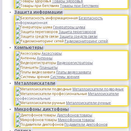
Товары здоровья
Товары при бетствиях
Защита информации
Безопасность
информационная
Генераторы шума
Защита переговоров
Защита средств связи
Радиомониторинг сетей
Компьютеры
Аксессуары
Антенны
Видеорегистраторы
Планшеты
Платы видеозахвата
Системы зрения
Металлоискатели
Металлоискатели подводные
Металлоискатели
профессиональные
Металлоискатели ручные
Микрофоны диктофоны
Диктофонов товары
Микрофонов товары
Подавители диктофонов
Оптика