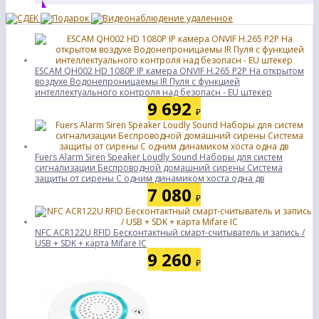
ESCAM QH002 HD 1080P IP камера ONVIF H.265 P2P На открытом
воздухе Водонепроницаемы IR Пуля с функцией
интеллектуального контроля над безопасн - EU штекер
9 692
₽
Fuers Alarm Siren Speaker Loudly Sound Наборы для систем
сигнализации Беспроводной домашний сирены Система
защиты от сирены С одним динамиком хоста одна дв
7 080
₽
NFC ACR122U RFID Бесконтактный смарт-считыватель и запись /
USB + SDK + карта Mifare IC
9 260
₽