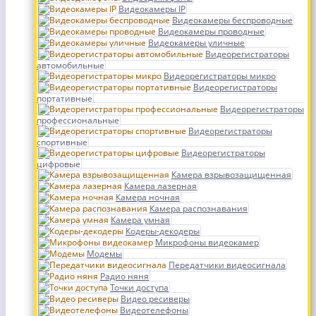
Видеокамеры IP
Видеокамеры беспроводные
Видеокамеры проводные
Видеокамеры уличные
Видеорегистраторы
автомобильные
Видеорегистраторы микро
Видеорегистраторы
портативные
Видеорегистраторы
профессиональные
Видеорегистраторы
спортивные
Видеорегистраторы
цифровые
Камера взрывозащищенная
Камера лазерная
Камера ночная
Камера распознавания
Камера умная
Кодеры-декодеры
Микрофоны видеокамер
Модемы
Передатчики видеосигнала
Радио няня
Точки доступа
Видео ресиверы
Видеотелефоны