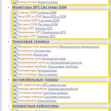
Коммутаторы
Мониторы GPS Системы GSM
Сирены GSM
Часы GPS и GSM
Системы GSM
Датчики GSM
Логеры GPS
Приёмники GPS
Трекеры GPS
Поисковая техника
Обнаружители видеокамер
Антижучки
Дозимтры
Индикатор поля
Ниленейный локатор
Поисковые приборы
Тепловизоры
Частотомеры
Автомобильные товары
GPS навигаторы
Камеры автомобиля
Системы охраны
Системы помощи
Электроника
Аппаратные кейлоггеры
Кейлоггеры