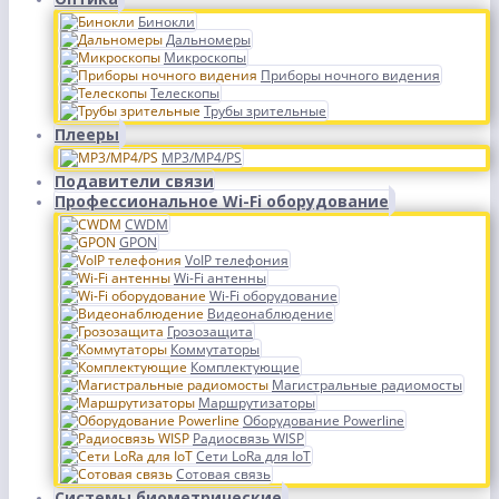
Бинокли
Дальномеры
Микроскопы
Приборы ночного видения
Телескопы
Трубы зрительные
Плееры
MP3/MP4/PS
Подавители связи
Профессиональное Wi-Fi оборудование
CWDM
GPON
VoIP телефония
Wi-Fi антенны
Wi-Fi оборудование
Видеонаблюдение
Грозозащита
Коммутаторы
Комплектующие
Магистральные радиомосты
Маршрутизаторы
Оборудование Powerline
Радиосвязь WISP
Сети LoRa для IoT
Сотовая связь
Системы биометрические