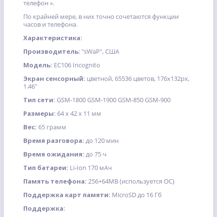
телефон ».
По крайней мере, в них точно сочетаются функции
часов и телефона.
Характеристика:
Производитель
: "sWaP", США
Модель:
EC106 Incognito
Экран сенсорный:
цветной, 65536 цветов, 176х132px,
1.46"
Тип сети:
GSM-1800 GSM-1900 GSM-850 GSM-900
Размеры:
64 x 42 x 11 мм
Вес:
65 грамм
Время разговора:
до 120 мин
Время ожидания:
до 75 ч
Тип батареи:
Li-Ion 170 мАч
Память телефона:
256+64MB (используется ОС)
Поддержка карт памяти:
MicroSD до 16 Гб
Поддержка: