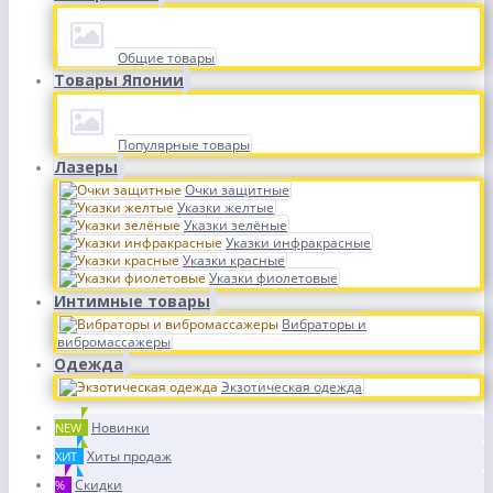
Общие товары
Товары Японии
Популярные товары
Лазеры
Очки защитные
Указки желтые
Указки зелёные
Указки инфракрасные
Указки красные
Указки фиолетовые
Интимные товары
Вибраторы и
вибромассажеры
Одежда
Экзотическая одежда
Новинки
NEW
Хиты продаж
ХИТ
Скидки
%