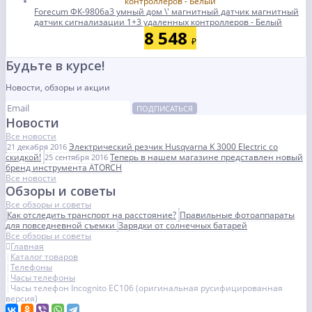
Forecum ФК-9806a3 умный дом \' магнитный датчик магнитный
датчик сигнализации 1+3 удаленных контроллеров - Белый
8 548
₽
Будьте в курсе!
Новости, обзоры и акции
ПОДПИСАТЬСЯ
Новости
Все новости
Электрический резчик Husqvarna K 3000 Electric со
21 декабря 2016
скидкой!
Теперь в нашем магазине представлен новый
25 сентября 2016
бренд инструмента ATORCH
Все новости
Обзоры и советы
Все обзоры и советы
Как отследить транспорт на расстояние?
Правильные фотоаппараты
для повседневной съемки
Зарядки от солнечных батарей
Все обзоры и советы
Главная
Каталог товаров
Телефоны
Часы телефоны
Часы телефон Incognito EC106 (оригинальная русифицированная
версия)