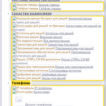
Замков товары
Сейфов товары
Средства радиосвязи
Аккумуляторные
батареи для раций
Аксессуары для раций по
брендам
Антенны для раций
Военные рации
Все радиостанции
Гарнитуры для раций
Программаторы для раций
Программное
обеспечение для раций
Рации 27МГц СИ-БИ
диапазона
Рации для горнолыжников
Спутниковые антенны
Цифровые рации
Чехлы для раций
Телефоны
IP телефоны
Аксессуары
Детали телефонов