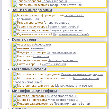
Товары здоровья
Товары при бетствиях
Защита информации
Безопасность
информационная
Генераторы шума
Защита переговоров
Защита средств связи
Радиомониторинг сетей
Компьютеры
Аксессуары
Антенны
Видеорегистраторы
Планшеты
Платы видеозахвата
Системы зрения
Металлоискатели
Металлоискатели подводные
Металлоискатели
профессиональные
Металлоискатели ручные
Микрофоны диктофоны
Диктофонов товары
Микрофонов товары
Подавители диктофонов
Оптика