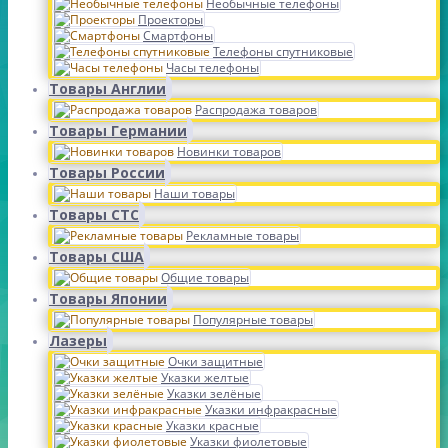
Необычные телефоны
Проекторы
Смартфоны
Телефоны спутниковые
Часы телефоны
Товары Англии
Распродажа товаров
Товары Германии
Новинки товаров
Товары России
Наши товары
Товары СТС
Рекламные товары
Товары США
Общие товары
Товары Японии
Популярные товары
Лазеры
Очки защитные
Указки желтые
Указки зелёные
Указки инфракрасные
Указки красные
Указки фиолетовые