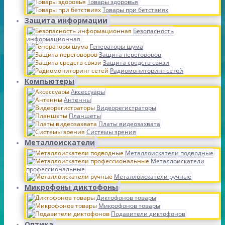
Товары здоровья
Товары при бетствиях
Защита информации
Безопасность
информационная
Генераторы шума
Защита переговоров
Защита средств связи
Радиомониторинг сетей
Компьютеры
Аксессуары
Антенны
Видеорегистраторы
Планшеты
Платы видеозахвата
Системы зрения
Металлоискатели
Металлоискатели подводные
Металлоискатели
профессиональные
Металлоискатели ручные
Микрофоны диктофоны
Диктофонов товары
Микрофонов товары
Подавители диктофонов
Оптика