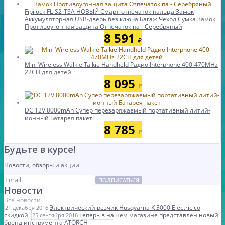
Fipilock FL-S2-TSA НОВЫЙ Смарт-отпечаток пальца Замок
Аккумуляторная USB-дверь без ключа Багаж Чехол Сумка Замок
Противоугонная защита Отпечаток па - Серебряный
8 591
₽
Mini Wireless Walkie Talkie Handheld Радио Interphone 400-470MHz
22CH для детей
8 095
₽
DC 12V 8000mAh Супер перезаряжаемый портативный литий-
ионный Батарея пакет
8 785
₽
Будьте в курсе!
Новости, обзоры и акции
ПОДПИСАТЬСЯ
Новости
Все новости
Электрический резчик Husqvarna K 3000 Electric со
21 декабря 2016
скидкой!
Теперь в нашем магазине представлен новый
25 сентября 2016
бренд инструмента ATORCH