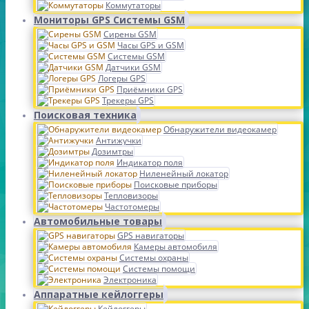
Коммутаторы
Мониторы GPS Системы GSM
Сирены GSM
Часы GPS и GSM
Системы GSM
Датчики GSM
Логеры GPS
Приёмники GPS
Трекеры GPS
Поисковая техника
Обнаружители видеокамер
Антижучки
Дозимтры
Индикатор поля
Ниленейный локатор
Поисковые приборы
Тепловизоры
Частотомеры
Автомобильные товары
GPS навигаторы
Камеры автомобиля
Системы охраны
Системы помощи
Электроника
Аппаратные кейлоггеры
Кейлоггеры