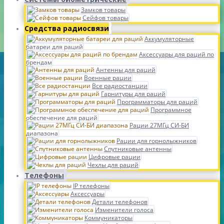
Замков товары
Сейфов товары
Средства радиосвязи
Аккумуляторные
батареи для раций
Аксессуары для раций по
брендам
Антенны для раций
Военные рации
Все радиостанции
Гарнитуры для раций
Программаторы для раций
Программное
обеспечение для раций
Рации 27МГц СИ-БИ
диапазона
Рации для горнолыжников
Спутниковые антенны
Цифровые рации
Чехлы для раций
Телефоны
IP телефоны
Аксессуары
Детали телефонов
Изменители голоса
Коммуникаторы