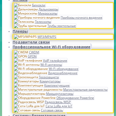
Бинокли
Дальномеры
Микроскопы
Приборы ночного видения
Телескопы
Трубы зрительные
Плееры
MP3/MP4/PS
Подавители связи
Профессиональное Wi-Fi оборудование
CWDM
GPON
VoIP телефония
Wi-Fi антенны
Wi-Fi оборудование
Видеонаблюдение
Грозозащита
Коммутаторы
Комплектующие
Магистральные радиомосты
Маршрутизаторы
Оборудование Powerline
Радиосвязь WISP
Сети LoRa для IoT
Сотовая связь
Системы биометрические