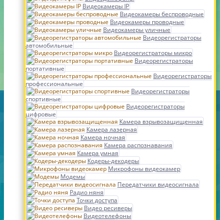
Видеокамеры IP
Видеокамеры беспроводные
Видеокамеры проводные
Видеокамеры уличные
Видеорегистраторы
автомобильные
Видеорегистраторы микро
Видеорегистраторы
портативные
Видеорегистраторы
профессиональные
Видеорегистраторы
спортивные
Видеорегистраторы
цифровые
Камера взрывозащищенная
Камера лазерная
Камера ночная
Камера распознавания
Камера умная
Кодеры-декодеры
Микрофоны видеокамер
Модемы
Передатчики видеосигнала
Радио няня
Точки доступа
Видео ресиверы
Видеотелефоны