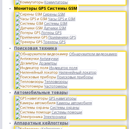
Коммутаторы
Мониторы GPS Системы GSM
Сирены GSM
Часы GPS и GSM
Системы GSM
Датчики GSM
Логеры GPS
Приёмники GPS
Трекеры GPS
Поисковая техника
Обнаружители видеокамер
Антижучки
Дозимтры
Индикатор поля
Ниленейный локатор
Поисковые приборы
Тепловизоры
Частотомеры
Автомобильные товары
GPS навигаторы
Камеры автомобиля
Системы охраны
Системы помощи
Электроника
Аппаратные кейлоггеры
Кейлоггеры