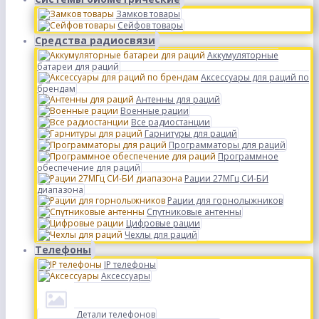
Замков товары
Сейфов товары
Средства радиосвязи
Аккумуляторные
батареи для раций
Аксессуары для раций по
брендам
Антенны для раций
Военные рации
Все радиостанции
Гарнитуры для раций
Программаторы для раций
Программное
обеспечение для раций
Рации 27МГц СИ-БИ
диапазона
Рации для горнолыжников
Спутниковые антенны
Цифровые рации
Чехлы для раций
Телефоны
IP телефоны
Аксессуары
Детали телефонов