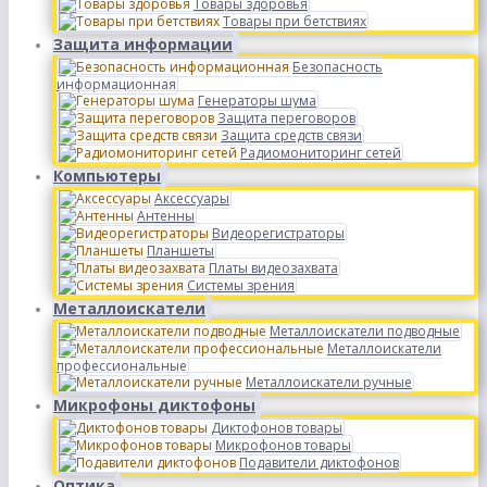
Товары здоровья
Товары при бетствиях
Защита информации
Безопасность
информационная
Генераторы шума
Защита переговоров
Защита средств связи
Радиомониторинг сетей
Компьютеры
Аксессуары
Антенны
Видеорегистраторы
Планшеты
Платы видеозахвата
Системы зрения
Металлоискатели
Металлоискатели подводные
Металлоискатели
профессиональные
Металлоискатели ручные
Микрофоны диктофоны
Диктофонов товары
Микрофонов товары
Подавители диктофонов
Оптика