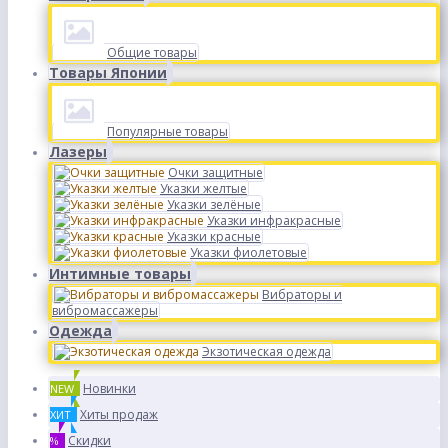
Общие товары
Товары Японии
Популярные товары
Лазеры
Очки защитные
Указки желтые
Указки зелёные
Указки инфракрасные
Указки красные
Указки фиолетовые
Интимные товары
Вибраторы и
вибромассажеры
Одежда
Экзотическая одежда
Новинки
NEW
Хиты продаж
ХИТ
Скидки
%