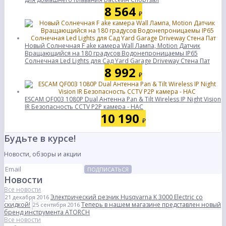
8 564
₽
Новый Солнечная F ake камера Wall Лампа, Motion Датчик
Вращающийся на 180 градусов Водонепроницаемы IP65
Солнечная Led Lights для Сад Yard Garage Driveway Стена Пат
8 992
₽
ESCAM QF003 1080P Dual Антенна Pan & Tilt Wireless IP Night Vision
IR Безопасность CCTV P2P камера - НАС
10 190
₽
Будьте в курсе!
Новости, обзоры и акции
ПОДПИСАТЬСЯ
Новости
Все новости
Электрический резчик Husqvarna K 3000 Electric со
21 декабря 2016
скидкой!
Теперь в нашем магазине представлен новый
25 сентября 2016
бренд инструмента ATORCH
Все новости