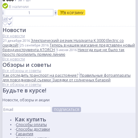
В наличии
-
+
В КОРЗИНУ
Новости
Все новости
Электрический резчик Husqvarna K 3000 Electric со
21 декабря 2016
скидкой!
Теперь в нашем магазине представлен новый
25 сентября 2016
бренд инструмента ATORCH
Никогда еще не было так
5 июня 2016
просто пропилить прямую линию
Все новости
Обзоры и советы
Все обзоры и советы
Как отследить транспорт на расстояние?
Правильные фотоаппараты
для повседневной съемки
Зарядки от солнечных батарей
Все обзоры и советы
Будьте в курсе!
Новости, обзоры и акции
ПОДПИСАТЬСЯ
Как купить
Способы оплаты
Способы доставки
Гарантия