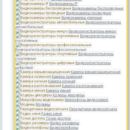
Видеокамеры IP
Видеокамеры беспроводные
Видеокамеры проводные
Видеокамеры уличные
Видеорегистраторы
автомобильные
Видеорегистраторы микро
Видеорегистраторы
портативные
Видеорегистраторы профессиональные
Видеорегистраторы
спортивные
Видеорегистраторы
цифровые
Камера взрывозащищенная
Камера лазерная
Камера ночная
Камера распознавания
Камера умная
Кодеры-декодеры
Микрофоны видеокамер
Модемы
Передатчики видеосигнала
Радио няня
Точки доступа
Видео ресиверы
Видеотелефоны