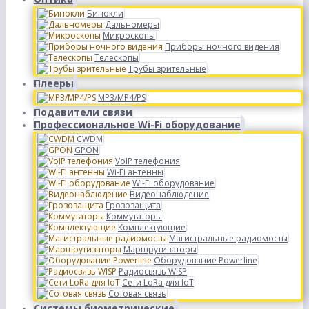
Бинокли
Дальномеры
Микроскопы
Приборы ночного видения
Телескопы
Трубы зрительные
Плееры
MP3/MP4/PS
Подавители связи
Профессиональное Wi-Fi оборудование
CWDM
GPON
VoIP телефония
Wi-Fi антенны
Wi-Fi оборудование
Видеонаблюдение
Грозозащита
Коммутаторы
Комплектующие
Магистральные радиомосты
Маршрутизаторы
Оборудование Powerline
Радиосвязь WISP
Сети LoRa для IoT
Сотовая связь
Системы биометрические