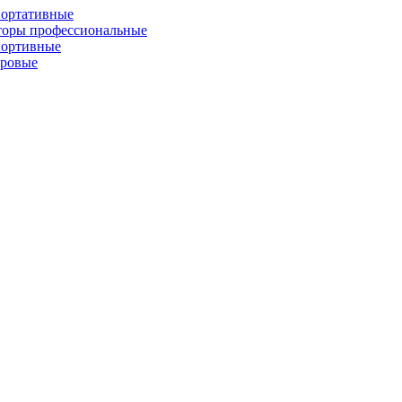
портативные
торы профессиональные
портивные
фровые