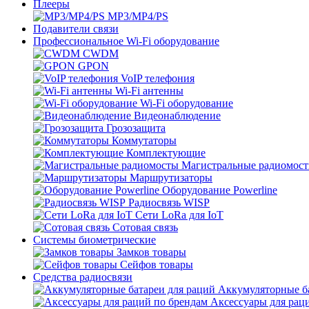
Плееры
MP3/MP4/PS
Подавители связи
Профессиональное Wi-Fi оборудование
CWDM
GPON
VoIP телефония
Wi-Fi антенны
Wi-Fi оборудование
Видеонаблюдение
Грозозащита
Коммутаторы
Комплектующие
Магистральные радиомос
Маршрутизаторы
Оборудование Powerline
Радиосвязь WISP
Сети LoRa для IoT
Сотовая связь
Системы биометрические
Замков товары
Сейфов товары
Средства радиосвязи
Аккумуляторные ба
Аксессуары для рац