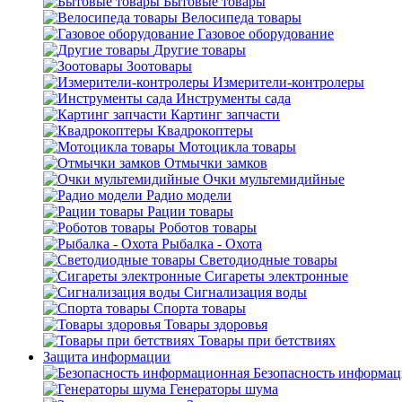
Бытовые товары
Велосипеда товары
Газовое оборудование
Другие товары
Зоотовары
Измерители-контролеры
Инструменты сада
Картинг запчасти
Квадрокоптеры
Мотоцикла товары
Отмычки замков
Очки мультемидийные
Радио модели
Рации товары
Роботов товары
Рыбалка - Охота
Светодиодные товары
Сигареты электронные
Сигнализация воды
Спорта товары
Товары здоровья
Товары при бетствиях
Защита информации
Безопасность информа
Генераторы шума