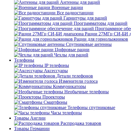
Антенны для раций
Военные рации
Все радиостанции
Гарнитуры для раций
Программаторы для раций
Программное обе
Рации 27МГц СИ-БИ д
Рации для горнолыжников
Спутниковые антенны
Цифровые рации
Чехлы для раций
Телефоны
IP телефоны
Аксессуары
Детали телефонов
Изменители голоса
Коммуникаторы
Необычные телефоны
Проекторы
Смартфоны
Телефоны спутниковые
Часы телефоны
Товары Англии
Распродажа товаров
Товары Германии