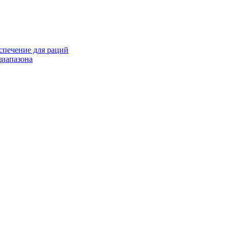
спечение для раций
иапазона