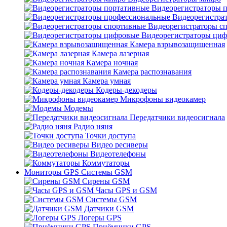
Видеорегистраторы 
Видеорегистра
Видеорегистраторы с
Видеорегистраторы ци
Камера взрывозащищенная
Камера лазерная
Камера ночная
Камера распознавания
Камера умная
Кодеры-декодеры
Микрофоны видеокамер
Модемы
Передатчики видеосигнала
Радио няня
Точки доступа
Видео ресиверы
Видеотелефоны
Коммутаторы
Мониторы GPS Системы GSM
Сирены GSM
Часы GPS и GSM
Системы GSM
Датчики GSM
Логеры GPS
Приёмники GPS