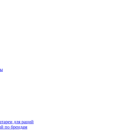
ты
тареи для раций
ий по брендам