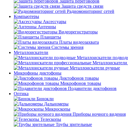
Защита переговоров
Защита средств связи
Радиомониторинг сетей
Компьютеры
Аксессуары
Антенны
Видеорегистраторы
Планшеты
Платы видеозахвата
Системы зрения
Металлоискатели
Металлоискатели подвод
Металлоискатели
Металлоискатели ручные
Микрофоны диктофоны
Диктофонов товары
Микрофонов товары
Подавители диктофонов
Оптика
Бинокли
Дальномеры
Микроскопы
Приборы ночного видения
Телескопы
Трубы зрительные