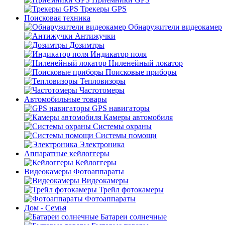
Трекеры GPS
Поисковая техника
Обнаружители видеокамер
Антижучки
Дозимтры
Индикатор поля
Ниленейный локатор
Поисковые приборы
Тепловизоры
Частотомеры
Автомобильные товары
GPS навигаторы
Камеры автомобиля
Системы охраны
Системы помощи
Электроника
Аппаратные кейлоггеры
Кейлоггеры
Видеокамеры Фотоаппараты
Видеокамеры
Трейл фотокамеры
Фотоаппараты
Дом - Семья
Батареи солнечные