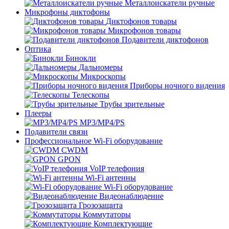
Металлоискатели ручные
Микрофоны диктофоны
Диктофонов товары
Микрофонов товары
Подавители диктофонов
Оптика
Бинокли
Дальномеры
Микроскопы
Приборы ночного видения
Телескопы
Трубы зрительные
Плееры
MP3/MP4/PS
Подавители связи
Профессиональное Wi-Fi оборудование
CWDM
GPON
VoIP телефония
Wi-Fi антенны
Wi-Fi оборудование
Видеонаблюдение
Грозозащита
Коммутаторы
Комплектующие