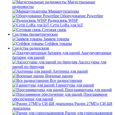
Магистральные
радиомосты
Маршрутизаторы
Оборудование Powerline
Радиосвязь WISP
Сети LoRa для IoT
Сотовая связь
Системы биометрические
Замков товары
Сейфов товары
Средства радиосвязи
Аккумуляторные
батареи для раций
Аксессуары для
раций по брендам
Антенны для раций
Военные рации
Все радиостанции
Гарнитуры для раций
Программаторы для раций
Программное
обеспечение для раций
Рации 27МГц СИ-БИ
диапазона
Рации для горнолыжников