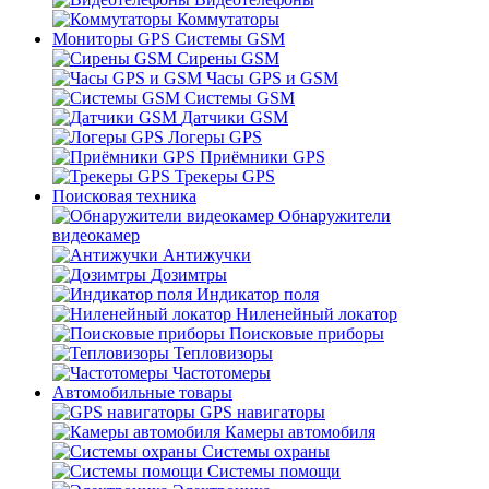
Коммутаторы
Мониторы GPS Системы GSM
Сирены GSM
Часы GPS и GSM
Системы GSM
Датчики GSM
Логеры GPS
Приёмники GPS
Трекеры GPS
Поисковая техника
Обнаружители
видеокамер
Антижучки
Дозимтры
Индикатор поля
Ниленейный локатор
Поисковые приборы
Тепловизоры
Частотомеры
Автомобильные товары
GPS навигаторы
Камеры автомобиля
Системы охраны
Системы помощи