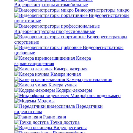
Видеорегистраторы автомобильные
Видеорегистраторы микро
Видеорегистраторы
портативные
Видеорегистраторы профессиональные
Видеорегистраторы
спортивные
Видеорегистраторы
цифровые
Камера
взрывозащищенная
Камера лазерная
Камера ночная
Камера распознавания
Камера умная
Кодеры-декодеры
Микрофоны видеокамер
Модемы
Передатчики
видеосигнала
Радио няня
Точки доступа
Видео ресиверы
Видеотелефоны