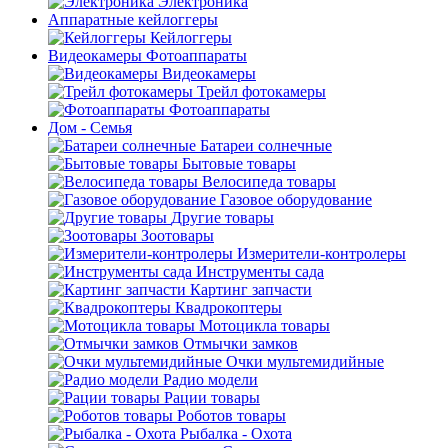
Электроника
Аппаратные кейлоггеры
Кейлоггеры
Видеокамеры Фотоаппараты
Видеокамеры
Трейл фотокамеры
Фотоаппараты
Дом - Семья
Батареи солнечные
Бытовые товары
Велосипеда товары
Газовое оборудование
Другие товары
Зоотовары
Измерители-контролеры
Инструменты сада
Картинг запчасти
Квадрокоптеры
Мотоцикла товары
Отмычки замков
Очки мультемидийные
Радио модели
Рации товары
Роботов товары
Рыбалка - Охота