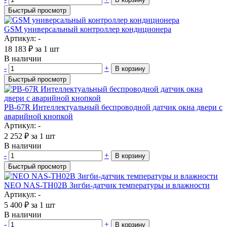
Быстрый просмотр
GSM универсальный контроллер кондиционера
Артикул: -
18 183
₽
за 1 шт
В наличии
-
+
В корзину
Быстрый просмотр
PB-67R Интеллектуальный беспроводной датчик окна двери с
аварийной кнопкой
Артикул: -
2 252
₽
за 1 шт
В наличии
-
+
В корзину
Быстрый просмотр
NEO NAS-TH02B Зигби-датчик температуры и влажности
Артикул: -
5 400
₽
за 1 шт
В наличии
-
+
В корзину