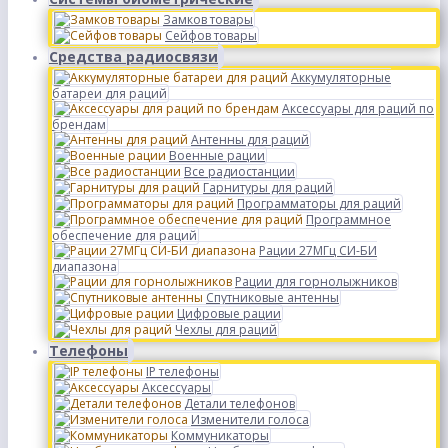
Замков товары
Сейфов товары
Средства радиосвязи
Аккумуляторные
батареи для раций
Аксессуары для раций по
брендам
Антенны для раций
Военные рации
Все радиостанции
Гарнитуры для раций
Программаторы для раций
Программное
обеспечение для раций
Рации 27МГц СИ-БИ
диапазона
Рации для горнолыжников
Спутниковые антенны
Цифровые рации
Чехлы для раций
Телефоны
IP телефоны
Аксессуары
Детали телефонов
Изменители голоса
Коммуникаторы