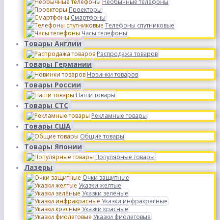
Необычные телефоны
Проекторы
Смартфоны
Телефоны спутниковые
Часы телефоны
Товары Англии
Распродажа товаров
Товары Германии
Новинки товаров
Товары России
Наши товары
Товары СТС
Рекламные товары
Товары США
Общие товары
Товары Японии
Популярные товары
Лазеры
Очки защитные
Указки желтые
Указки зелёные
Указки инфракрасные
Указки красные
Указки фиолетовые