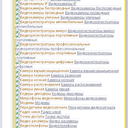
Видеокамеры IP
Видеокамеры беспроводные
Видеокамеры проводные
Видеокамеры уличные
Видеорегистраторы
автомобильные
Видеорегистраторы микро
Видеорегистраторы
портативные
Видеорегистраторы профессиональные
Видеорегистраторы
спортивные
Видеорегистраторы
цифровые
Камера взрывозащищенная
Камера лазерная
Камера ночная
Камера распознавания
Камера умная
Кодеры-декодеры
Микрофоны видеокамер
Модемы
Передатчики видеосигнала
Радио няня
Точки доступа
Видео ресиверы
Видеотелефоны