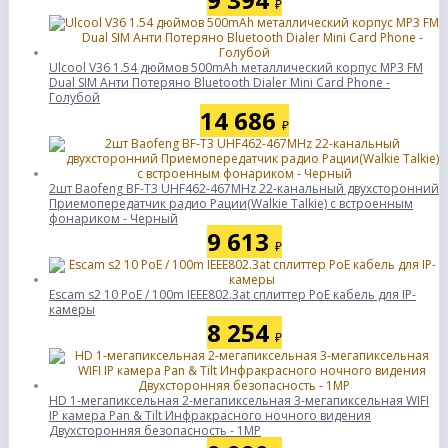
₽
Ulcool V36 1.54 дюймов 500mAh металлический корпус MP3 FM
Dual SIM Анти Потеряно Bluetooth Dialer Mini Card Phone -
Голубой
14 686
₽
2шт Baofeng BF-T3 UHF462-467MHz 22-канальный двухсторонний
Приемопередатчик радио Рации(Walkie Talkie) с встроенным
фонариком - Черный
9 613
₽
Escam s2 10 PoE / 100m IEEE802.3at сплиттер PoE кабель для IP-
камеры
8 254
₽
HD 1-мегапиксельная 2-мегапиксельная 3-мегапиксельная WIFI
IP камера Pan & Tilt Инфракрасного ночного видения
Двухсторонняя безопасность - 1MP