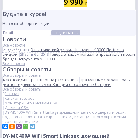
9 990
₽
Будьте в курсе!
Новости, обзоры и акции
ПОДПИСАТЬСЯ
Новости
Все новости
Электрический резчик Husqvarna K 3000 Electric со
21 декабря 2016
скидкой!
Теперь в нашем магазине представлен новый
25 сентября 2016
бренд инструмента ATORCH
Все новости
Обзоры и советы
Все обзоры и советы
Как отследить транспорт на расстояние?
Правильные фотоаппараты
для повседневной съемки
Зарядки от солнечных батарей
Все обзоры и советы
Главная
Каталог товаров
Мониторы GPS Системы GSM
Датчики GSM
DY-MC400A WiFi Smart Linkage домашний детектор дверей и окон,
поддержка голосового управления и дистанционного управления
через приложение
DY-MC400A WiFi Smart Linkage домашний