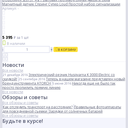
Магнитный датчик Спринг Супер Loud Простой набор сигнализации
Артикул: -
5 395
₽
за 1 шт
В наличии
-
+
В КОРЗИНУ
Новости
Все новости
Электрический резчик Husqvarna K 3000 Electric со
21 декабря 2016
скидкой!
Теперь в нашем магазине представлен новый
25 сентября 2016
бренд инструмента ATORCH
Никогда еще не было так
5 июня 2016
просто пропилить прямую линию
Все новости
Обзоры и советы
Все обзоры и советы
Как отследить транспорт на расстояние?
Правильные фотоаппараты
для повседневной съемки
Зарядки от солнечных батарей
Все обзоры и советы
Будьте в курсе!