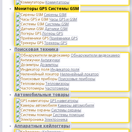
Коммутаторы
Мониторы GPS Системы GSM
Сирены GSM
Часы GPS и GSM
Системы GSM
Датчики GSM
Логеры GPS
Приёмники GPS
Трекеры GPS
Поисковая техника
Обнаружители видеокамер
Антижучки
Дозимтры
Индикатор поля
Ниленейный локатор
Поисковые приборы
Тепловизоры
Частотомеры
Автомобильные товары
GPS навигаторы
Камеры автомобиля
Системы охраны
Системы помощи
Электроника
Аппаратные кейлоггеры
Кейлоггеры