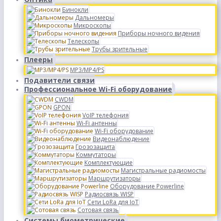
Бинокли
Дальномеры
Микроскопы
Приборы ночного видения
Телескопы
Трубы зрительные
Плееры
MP3/MP4/PS
Подавители связи
Профессиональное Wi-Fi оборудование
CWDM
GPON
VoIP телефония
Wi-Fi антенны
Wi-Fi оборудование
Видеонаблюдение
Грозозащита
Коммутаторы
Комплектующие
Магистральные радиомосты
Маршрутизаторы
Оборудование Powerline
Радиосвязь WISP
Сети LoRa для IoT
Сотовая связь
Системы биометрические