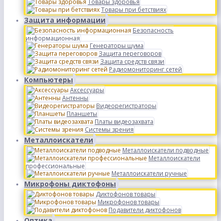
Товары здоровья
Товары при бетствиях
Защита информации
Безопасность
информационная
Генераторы шума
Защита переговоров
Защита средств связи
Радиомониторинг сетей
Компьютеры
Аксессуары
Антенны
Видеорегистраторы
Планшеты
Платы видеозахвата
Системы зрения
Металлоискатели
Металлоискатели подводные
Металлоискатели
профессиональные
Металлоискатели ручные
Микрофоны диктофоны
Диктофонов товары
Микрофонов товары
Подавители диктофонов
Оптика