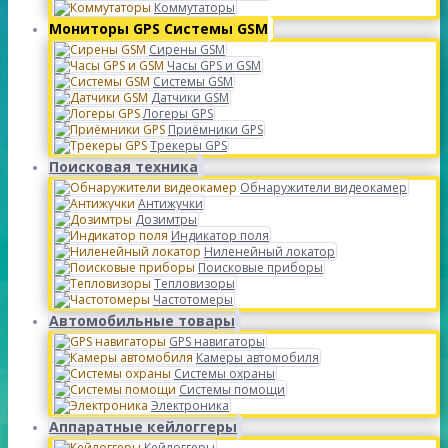
Коммутаторы
Мониторы GPS Системы GSM
Сирены GSM
Часы GPS и GSM
Системы GSM
Датчики GSM
Логеры GPS
Приёмники GPS
Трекеры GPS
Поисковая техника
Обнаружители видеокамер
Антижучки
Дозимтры
Индикатор поля
Ниленейный локатор
Поисковые приборы
Тепловизоры
Частотомеры
Автомобильные товары
GPS навигаторы
Камеры автомобиля
Системы охраны
Системы помощи
Электроника
Аппаратные кейлоггеры
Кейлоггеры