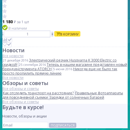
1 180
₽
за 1 шт
В наличии
-
+
В КОРЗИНУ
Новости
Все новости
Электрический резчик Husqvarna K 3000 Electric со
21 декабря 2016
скидкой!
Теперь в нашем магазине представлен новый
25 сентября 2016
бренд инструмента ATORCH
Никогда еще не было так
5 июня 2016
просто пропилить прямую линию
Все новости
Обзоры и советы
Все обзоры и советы
Как отследить транспорт на расстояние?
Правильные фотоаппараты
для повседневной съемки
Зарядки от солнечных батарей
Все обзоры и советы
Будьте в курсе!
Новости, обзоры и акции
ПОДПИСАТЬСЯ