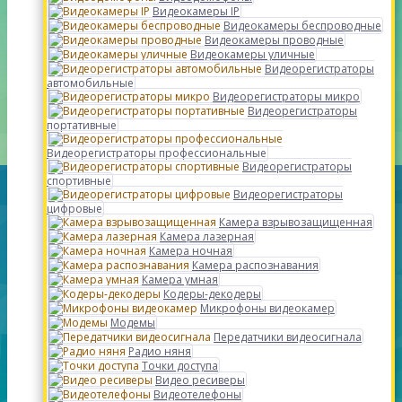
Видеокамеры IP
Видеокамеры беспроводные
Видеокамеры проводные
Видеокамеры уличные
Видеорегистраторы
автомобильные
Видеорегистраторы микро
Видеорегистраторы
портативные
Видеорегистраторы профессиональные
Видеорегистраторы
спортивные
Видеорегистраторы
цифровые
Камера взрывозащищенная
Камера лазерная
Камера ночная
Камера распознавания
Камера умная
Кодеры-декодеры
Микрофоны видеокамер
Модемы
Передатчики видеосигнала
Радио няня
Точки доступа
Видео ресиверы
Видеотелефоны