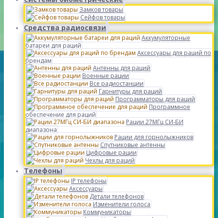
Замков товары
Сейфов товары
Средства радиосвязи
Аккумуляторные
батареи для раций
Аксессуары для раций по
брендам
Антенны для раций
Военные рации
Все радиостанции
Гарнитуры для раций
Программаторы для раций
Программное
обеспечение для раций
Рации 27МГц СИ-БИ
диапазона
Рации для горнолыжников
Спутниковые антенны
Цифровые рации
Чехлы для раций
Телефоны
IP телефоны
Аксессуары
Детали телефонов
Изменители голоса
Коммуникаторы