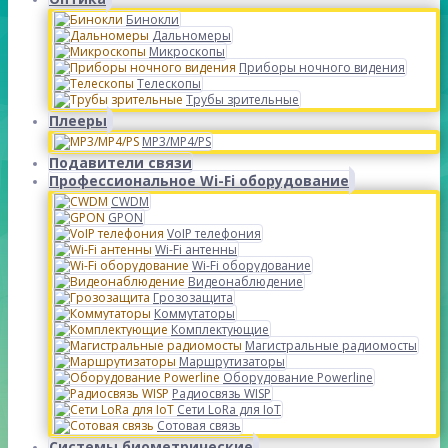
Бинокли
Дальномеры
Микроскопы
Приборы ночного видения
Телескопы
Трубы зрительные
Плееры
MP3/MP4/PS
Подавители связи
Профессиональное Wi-Fi оборудование
CWDM
GPON
VoIP телефония
Wi-Fi антенны
Wi-Fi оборудование
Видеонаблюдение
Грозозащита
Коммутаторы
Комплектующие
Магистральные радиомосты
Маршрутизаторы
Оборудование Powerline
Радиосвязь WISP
Сети LoRa для IoT
Сотовая связь
Системы биометрические