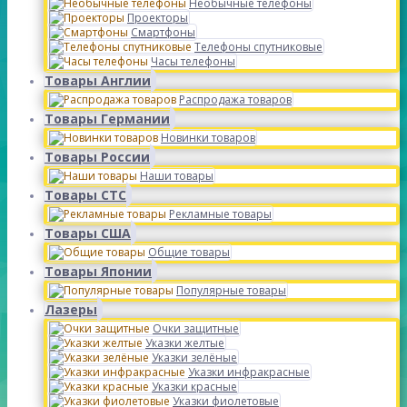
Необычные телефоны
Проекторы
Смартфоны
Телефоны спутниковые
Часы телефоны
Товары Англии
Распродажа товаров
Товары Германии
Новинки товаров
Товары России
Наши товары
Товары СТС
Рекламные товары
Товары США
Общие товары
Товары Японии
Популярные товары
Лазеры
Очки защитные
Указки желтые
Указки зелёные
Указки инфракрасные
Указки красные
Указки фиолетовые