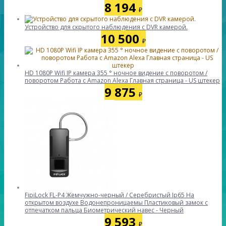
8 194
₽
Устройство для скрытого наблюдения с DVR камерой.
10 500
₽
HD 1080P Wifi IP камера 355 ° ночное видение с поворотом /
поворотом Работа с Amazon Alexa Главная страница - US штекер
9 875
₽
FipiLock FL-P4 Жемчужно-черный / Серебристый Ip65 На
открытом воздухе Водонепроницаемы Пластиковый замок с
отпечатком пальца Биометрический навес - Черный
9 593
₽