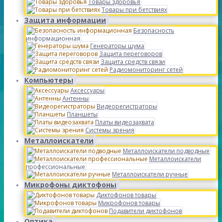
Товары здоровья
Товары при бетствиях
Защита информации
Безопасность
информационная
Генераторы шума
Защита переговоров
Защита средств связи
Радиомониторинг сетей
Компьютеры
Аксессуары
Антенны
Видеорегистраторы
Планшеты
Платы видеозахвата
Системы зрения
Металлоискатели
Металлоискатели подводные
Металлоискатели
профессиональные
Металлоискатели ручные
Микрофоны диктофоны
Диктофонов товары
Микрофонов товары
Подавители диктофонов
Оптика