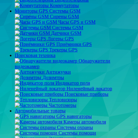
Коммутаторы
Мониторы GPS Системы GSM
Сирены GSM
Часы GPS и GSM
Системы GSM
Датчики GSM
Логеры GPS
Приёмники GPS
Трекеры GPS
Поисковая техника
Обнаружители
видеокамер
Антижучки
Дозимтры
Индикатор поля
Ниленейный локатор
Поисковые приборы
Тепловизоры
Частотомеры
Автомобильные товары
GPS навигаторы
Камеры автомобиля
Системы охраны
Системы помощи