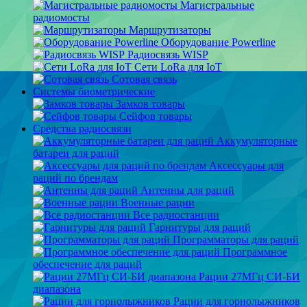
Магистральные
радиомосты
Маршрутизаторы
Оборудование Powerline
Радиосвязь WISP
Сети LoRa для IoT
Сотовая связь
Системы биометрические
Замков товары
Сейфов товары
Средства радиосвязи
Аккумуляторные
батареи для раций
Аксессуары для
раций по брендам
Антенны для раций
Военные рации
Все радиостанции
Гарнитуры для раций
Программаторы для раций
Программное
обеспечение для раций
Рации 27МГц СИ-БИ
диапазона
Рации для горнолыжников