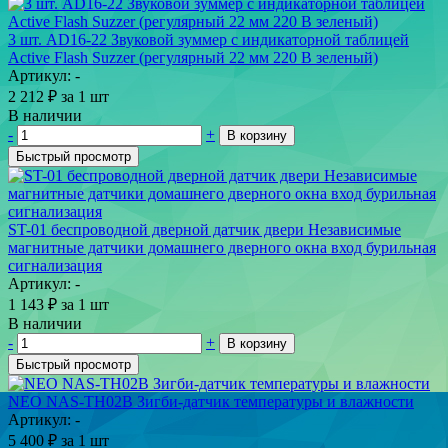
3 шт. AD16-22 Звуковой зуммер с индикаторной таблицей
Active Flash Suzzer (регулярный 22 мм 220 В зеленый)
Артикул: -
2 212
₽
за 1 шт
В наличии
-
+
В корзину
Быстрый просмотр
ST-01 беспроводной дверной датчик двери Независимые
магнитные датчики домашнего дверного окна вход бурильная
сигнализация
Артикул: -
1 143
₽
за 1 шт
В наличии
-
+
В корзину
Быстрый просмотр
NEO NAS-TH02B Зигби-датчик температуры и влажности
Артикул: -
5 400
₽
за 1 шт