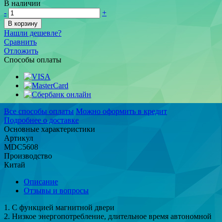
В наличии
-
+
В корзину
Нашли дешевле?
Сравнить
Отложить
Способы оплаты
Все способы оплаты
Можно оформить в кредит
Подробнее о доставке
Основные характеристики
Артикул
MDC5608
Производство
Китай
Описание
Отзывы и вопросы
1. С функцией магнитной двери
2. Низкое энергопотребление, длительное время автономной