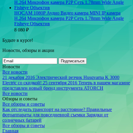
HQCAM 1080P Аудио Видео камера MINI IP камера
H.264 Микрофон камера P2P Сеть 1.78mm Wide Angle
Fisheye Объектив
8 080
₽
Будьте в курсе!
Новости, обзоры и акции
Подписаться
Новости
Все новости
21 декабря 2016
Электрический резчик Husqvarna K 3000
Electric со скидкой!
25 сентября 2016
Теперь в нашем магазине
представлен новый бренд инструмента ATORCH
Все новости
Обзоры и советы
Все обзоры и советы
Как отследить транспорт на расстояние?
Правильные
фотоаппараты для повседневной съемки
Зарядки от
солнечных батарей
Все обзоры и советы
Главная