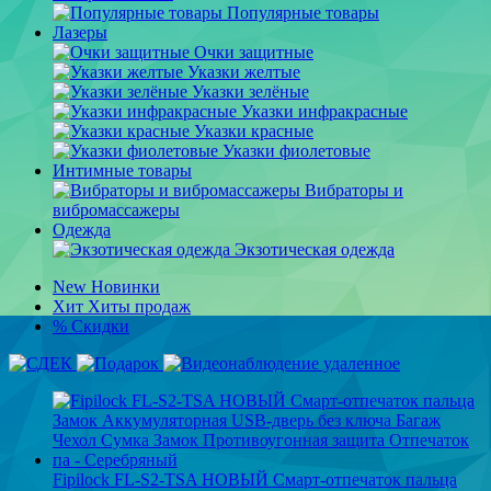
Популярные товары
Лазеры
Очки защитные
Указки желтые
Указки зелёные
Указки инфракрасные
Указки красные
Указки фиолетовые
Интимные товары
Вибраторы и
вибромассажеры
Одежда
Экзотическая одежда
New
Новинки
Хит
Хиты продаж
%
Скидки
Fipilock FL-S2-TSA НОВЫЙ Смарт-отпечаток пальца