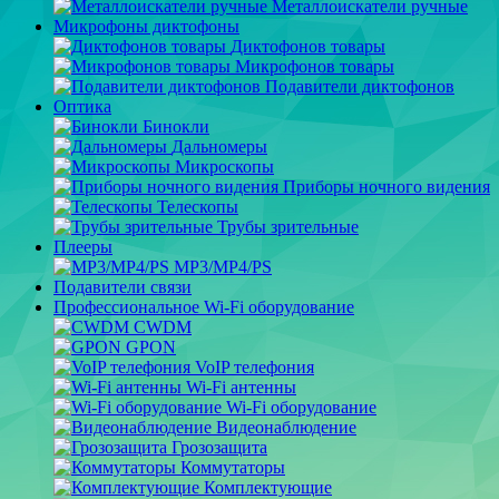
Металлоискатели ручные
Микрофоны диктофоны
Диктофонов товары
Микрофонов товары
Подавители диктофонов
Оптика
Бинокли
Дальномеры
Микроскопы
Приборы ночного видения
Телескопы
Трубы зрительные
Плееры
MP3/MP4/PS
Подавители связи
Профессиональное Wi-Fi оборудование
CWDM
GPON
VoIP телефония
Wi-Fi антенны
Wi-Fi оборудование
Видеонаблюдение
Грозозащита
Коммутаторы
Комплектующие