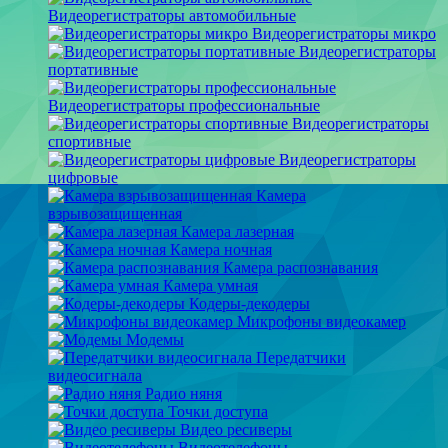
Видеорегистраторы автомобильные
Видеорегистраторы микро
Видеорегистраторы
портативные
Видеорегистраторы профессиональные
Видеорегистраторы
спортивные
Видеорегистраторы
цифровые
Камера
взрывозащищенная
Камера лазерная
Камера ночная
Камера распознавания
Камера умная
Кодеры-декодеры
Микрофоны видеокамер
Модемы
Передатчики
видеосигнала
Радио няня
Точки доступа
Видео ресиверы
Видеотелефоны