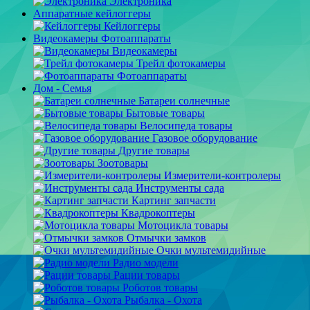
Электроника
Аппаратные кейлоггеры
Кейлоггеры
Видеокамеры Фотоаппараты
Видеокамеры
Трейл фотокамеры
Фотоаппараты
Дом - Семья
Батареи солнечные
Бытовые товары
Велосипеда товары
Газовое оборудование
Другие товары
Зоотовары
Измерители-контролеры
Инструменты сада
Картинг запчасти
Квадрокоптеры
Мотоцикла товары
Отмычки замков
Очки мультемидийные
Радио модели
Рации товары
Роботов товары
Рыбалка - Охота