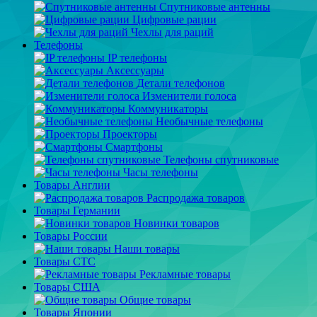
Спутниковые антенны
Цифровые рации
Чехлы для раций
Телефоны
IP телефоны
Аксессуары
Детали телефонов
Изменители голоса
Коммуникаторы
Необычные телефоны
Проекторы
Смартфоны
Телефоны спутниковые
Часы телефоны
Товары Англии
Распродажа товаров
Товары Германии
Новинки товаров
Товары России
Наши товары
Товары СТС
Рекламные товары
Товары США
Общие товары
Товары Японии