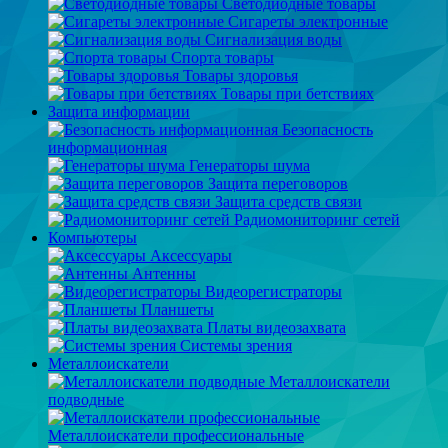
Светодиодные товары
Сигареты электронные
Сигнализация воды
Спорта товары
Товары здоровья
Товары при бетствиях
Защита информации
Безопасность
информационная
Генераторы шума
Защита переговоров
Защита средств связи
Радиомониторинг сетей
Компьютеры
Аксессуары
Антенны
Видеорегистраторы
Планшеты
Платы видеозахвата
Системы зрения
Металлоискатели
Металлоискатели
подводные
Металлоискатели профессиональные