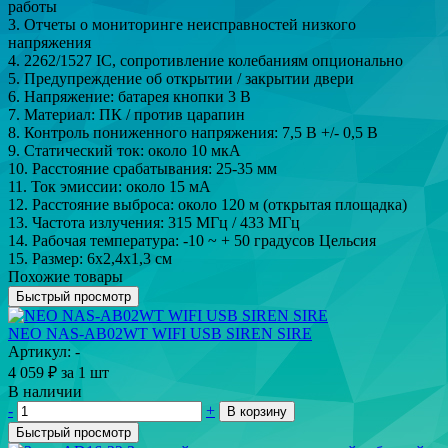
работы
3. Отчеты о мониторинге неисправностей низкого
напряжения
4. 2262/1527 IC, сопротивление колебаниям опционально
5. Предупреждение об открытии / закрытии двери
6. Напряжение: батарея кнопки 3 В
7. Материал: ПК / против царапин
8. Контроль пониженного напряжения: 7,5 В +/- 0,5 В
9. Статический ток: около 10 мкА
10. Расстояние срабатывания: 25-35 мм
11. Ток эмиссии: около 15 мА
12. Расстояние выброса: около 120 м (открытая площадка)
13. Частота излучения: 315 МГц / 433 МГц
14. Рабочая температура: -10 ~ + 50 градусов Цельсия
15. Размер: 6x2,4x1,3 см
Похожие товары
Быстрый просмотр
NEO NAS-AB02WT WIFI USB SIREN SIRE
Артикул: -
4 059
₽
за 1 шт
В наличии
-
+
В корзину
Быстрый просмотр