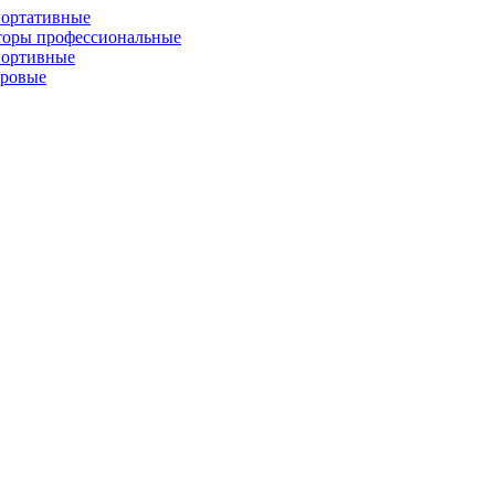
портативные
торы профессиональные
портивные
фровые