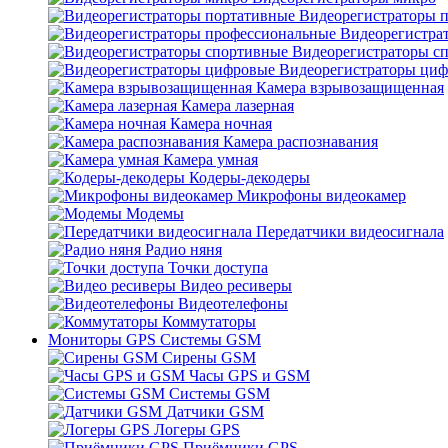
Видеорегистраторы 
Видеорегистра
Видеорегистраторы с
Видеорегистраторы ци
Камера взрывозащищенная
Камера лазерная
Камера ночная
Камера распознавания
Камера умная
Кодеры-декодеры
Микрофоны видеокамер
Модемы
Передатчики видеосигнала
Радио няня
Точки доступа
Видео ресиверы
Видеотелефоны
Коммутаторы
Мониторы GPS Системы GSM
Сирены GSM
Часы GPS и GSM
Системы GSM
Датчики GSM
Логеры GPS
Приёмники GPS