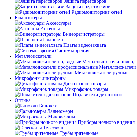
Защита переговоров
Защита средств связи
Радиомониторинг сетей
Компьютеры
Аксессуары
Антенны
Видеорегистраторы
Планшеты
Платы видеозахвата
Системы зрения
Металлоискатели
Металлоискатели подвод
Металлоискатели
Металлоискатели ручные
Микрофоны диктофоны
Диктофонов товары
Микрофонов товары
Подавители диктофонов
Оптика
Бинокли
Дальномеры
Микроскопы
Приборы ночного видения
Телескопы
Трубы зрительные