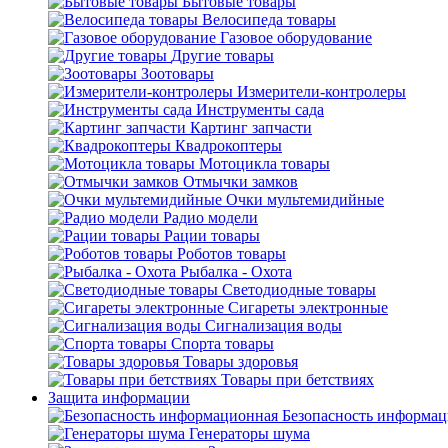
Бытовые товары
Велосипеда товары
Газовое оборудование
Другие товары
Зоотовары
Измерители-контролеры
Инструменты сада
Картинг запчасти
Квадрокоптеры
Мотоцикла товары
Отмычки замков
Очки мультемидийные
Радио модели
Рации товары
Роботов товары
Рыбалка - Охота
Светодиодные товары
Сигареты электронные
Сигнализация воды
Спорта товары
Товары здоровья
Товары при бетствиях
Защита информации
Безопасность информа
Генераторы шума