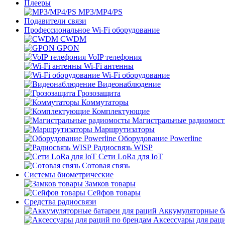
Плееры
MP3/MP4/PS
Подавители связи
Профессиональное Wi-Fi оборудование
CWDM
GPON
VoIP телефония
Wi-Fi антенны
Wi-Fi оборудование
Видеонаблюдение
Грозозащита
Коммутаторы
Комплектующие
Магистральные радиомос
Маршрутизаторы
Оборудование Powerline
Радиосвязь WISP
Сети LoRa для IoT
Сотовая связь
Системы биометрические
Замков товары
Сейфов товары
Средства радиосвязи
Аккумуляторные ба
Аксессуары для рац