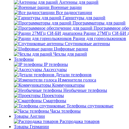
Антенны для раций
Военные рации
Все радиостанции
Гарнитуры для раций
Программаторы для раций
Программное обе
Рации 27МГц СИ-БИ д
Рации для горнолыжников
Спутниковые антенны
Цифровые рации
Чехлы для раций
Телефоны
IP телефоны
Аксессуары
Детали телефонов
Изменители голоса
Коммуникаторы
Необычные телефоны
Проекторы
Смартфоны
Телефоны спутниковые
Часы телефоны
Товары Англии
Распродажа товаров
Товары Германии