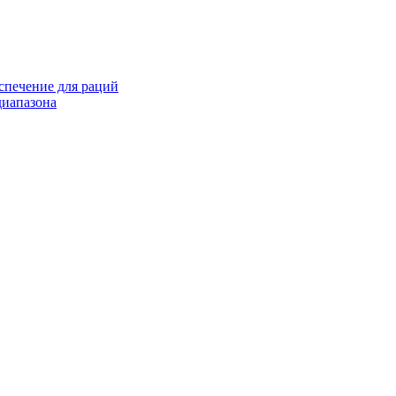
спечение для раций
иапазона