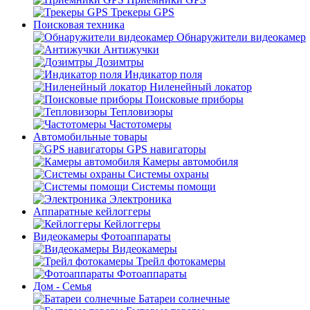
Трекеры GPS
Поисковая техника
Обнаружители видеокамер
Антижучки
Дозимтры
Индикатор поля
Ниленейный локатор
Поисковые приборы
Тепловизоры
Частотомеры
Автомобильные товары
GPS навигаторы
Камеры автомобиля
Системы охраны
Системы помощи
Электроника
Аппаратные кейлоггеры
Кейлоггеры
Видеокамеры Фотоаппараты
Видеокамеры
Трейл фотокамеры
Фотоаппараты
Дом - Семья
Батареи солнечные