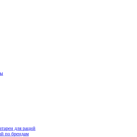
ты
тареи для раций
ий по брендам