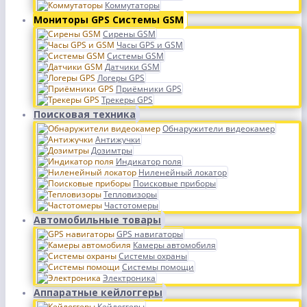
Коммутаторы
Мониторы GPS Системы GSM
Сирены GSM
Часы GPS и GSM
Системы GSM
Датчики GSM
Логеры GPS
Приёмники GPS
Трекеры GPS
Поисковая техника
Обнаружители видеокамер
Антижучки
Дозимтры
Индикатор поля
Ниленейный локатор
Поисковые приборы
Тепловизоры
Частотомеры
Автомобильные товары
GPS навигаторы
Камеры автомобиля
Системы охраны
Системы помощи
Электроника
Аппаратные кейлоггеры
Кейлоггеры