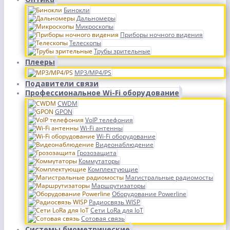
Бинокли
Дальномеры
Микроскопы
Приборы ночного видения
Телескопы
Трубы зрительные
Плееры
MP3/MP4/PS
Подавители связи
Профессиональное Wi-Fi оборудование
CWDM
GPON
VoIP телефония
Wi-Fi антенны
Wi-Fi оборудование
Видеонаблюдение
Грозозащита
Коммутаторы
Комплектующие
Магистральные радиомосты
Маршрутизаторы
Оборудование Powerline
Радиосвязь WISP
Сети LoRa для IoT
Сотовая связь
Системы биометрические