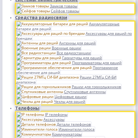
Замков товары
Сейфов товары
Средства радиосвязи
Аккумуляторные
батареи для раций
Аксессуары для раций по
брендам
Антенны для раций
Военные рации
Все радиостанции
Гарнитуры для раций
Программаторы для раций
Программное
обеспечение для раций
Рации 27МГц СИ-БИ
диапазона
Рации для горнолыжников
Спутниковые антенны
Цифровые рации
Чехлы для раций
Телефоны
IP телефоны
Аксессуары
Детали телефонов
Изменители голоса
Коммуникаторы