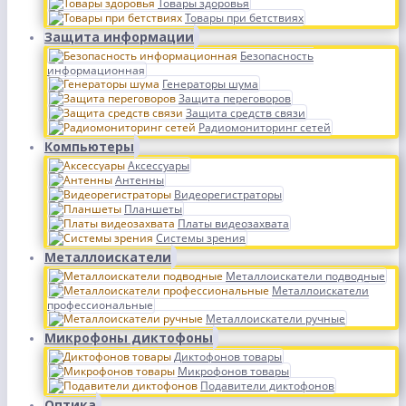
Товары здоровья
Товары при бетствиях
Защита информации
Безопасность
информационная
Генераторы шума
Защита переговоров
Защита средств связи
Радиомониторинг сетей
Компьютеры
Аксессуары
Антенны
Видеорегистраторы
Планшеты
Платы видеозахвата
Системы зрения
Металлоискатели
Металлоискатели подводные
Металлоискатели
профессиональные
Металлоискатели ручные
Микрофоны диктофоны
Диктофонов товары
Микрофонов товары
Подавители диктофонов
Оптика