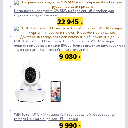
Нагреватель воздухом 12V 5KW набор черный Автоbon для
грузовика лодки прицепа
22 945
₽
GUUDGO GD-SC03 Снеговик 1080P облачная WIFI IP камера
черная панорама и наклон IR-Cut Ночное видение Двусторонняя
звуковая сигнализация обнаружения движ
9 080
₽
WIFI 1080P ONVIF IP камера P2P Беспроводной IR Cut Security
камера Ночного видения - EU штекер
9 990
₽