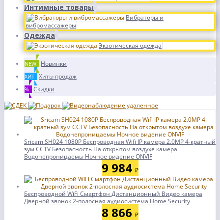
Интимные товары
Вибраторы и
вибромассажеры
Одежда
Экзотическая одежда
Новинки
NEW
Хиты продаж
ХИТ
Скидки
%
Sricam SH024 1080P Беспроводная Wifi IP камера 2.0MP 4-кратный
зум CCTV Безопасность На открытом воздухе камера
Водонепроницаемы Ночное видение ONVIF
9 984
₽
Беспроводной WiFi Смартфон Дистанционный Видео камера
Дверной звонок 2-полосная аудиосистема Home Security
8 866
₽