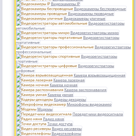
Видеокамеры IP
Видеокамеры беспроводные
Видеокамеры проводные
Видеокамеры уличные
Видеорегистраторы
автомобильные
Видеорегистраторы микро
Видеорегистраторы
портативные
Видеорегистраторы
профессиональные
Видеорегистраторы
спортивные
Видеорегистраторы
цифровые
Камера взрывозащищенная
Камера лазерная
Камера ночная
Камера распознавания
Камера умная
Кодеры-декодеры
Микрофоны видеокамер
Модемы
Передатчики видеосигнала
Радио няня
Точки доступа
Видео ресиверы
Видеотелефоны