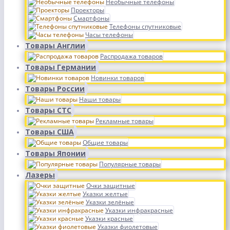
Необычные телефоны
Проекторы
Смартфоны
Телефоны спутниковые
Часы телефоны
Товары Англии
Распродажа товаров
Товары Германии
Новинки товаров
Товары России
Наши товары
Товары СТС
Рекламные товары
Товары США
Общие товары
Товары Японии
Популярные товары
Лазеры
Очки защитные
Указки желтые
Указки зелёные
Указки инфракрасные
Указки красные
Указки фиолетовые