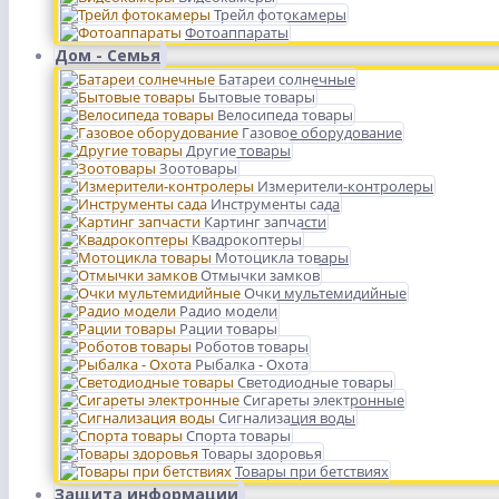
Трейл фотокамеры
Фотоаппараты
Дом - Семья
Батареи солнечные
Бытовые товары
Велосипеда товары
Газовое оборудование
Другие товары
Зоотовары
Измерители-контролеры
Инструменты сада
Картинг запчасти
Квадрокоптеры
Мотоцикла товары
Отмычки замков
Очки мультемидийные
Радио модели
Рации товары
Роботов товары
Рыбалка - Охота
Светодиодные товары
Сигареты электронные
Сигнализация воды
Спорта товары
Товары здоровья
Товары при бетствиях
Защита информации