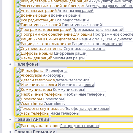
Аккумуляторные батар
Аксессуары для раций по
Антенны для раций
Военные рации
Все радиостанции
Гарнитуры для раций
Программаторы для раций
Программное обеспе
Рации 27МГц СИ-БИ диапазо
Рации для горнолыжников
Спутниковые антенны
Цифровые рации
Чехлы для раций
Телефоны
IP телефоны
Аксессуары
Детали телефонов
Изменители голоса
Коммуникаторы
Необычные телефоны
Проекторы
Смартфоны
Телефоны спутниковые
Часы телефоны
Товары Англии
Распродажа товаров
Товары Германии