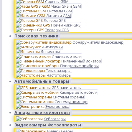
Сирены GSM
Часы GPS и GSM
Системы GSM
Датчики GSM
Логеры GPS
Приёмники GPS
Трекеры GPS
Поисковая техника
Обнаружители видеокамер
Антижучки
Дозимтры
Индикатор поля
Ниленейный локатор
Поисковые приборы
Тепловизоры
Частотомеры
Автомобильные товары
GPS навигаторы
Камеры автомобиля
Системы охраны
Системы помощи
Электроника
Аппаратные кейлоггеры
Кейлоггеры
Видеокамеры Фотоаппараты
Видеокамеры