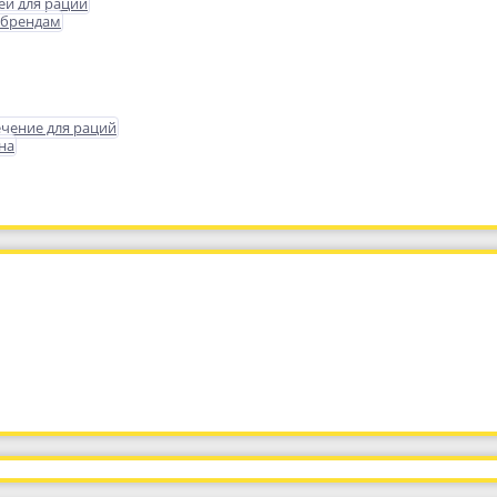
еи для раций
 брендам
чение для раций
на