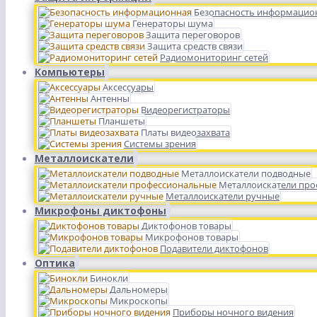
Безопасность информацио
Генераторы шума
Защита переговоров
Защита средств связи
Радиомониторинг сетей
Компьютеры
Аксессуары
Антенны
Видеорегистраторы
Планшеты
Платы видеозахвата
Системы зрения
Металлоискатели
Металлоискатели подводные
Металлоискатели пр
Металлоискатели ручные
Микрофоны диктофоны
Диктофонов товары
Микрофонов товары
Подавители диктофонов
Оптика
Бинокли
Дальномеры
Микроскопы
Приборы ночного видения