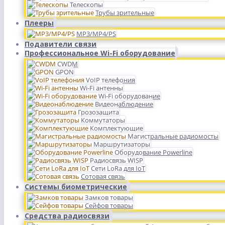
Телескопы
Трубы зрительные
Плееры
MP3/MP4/PS
Подавители связи
Профессиональное Wi-Fi оборудование
CWDM
GPON
VoIP телефония
Wi-Fi антенны
Wi-Fi оборудование
Видеонаблюдение
Грозозащита
Коммутаторы
Комплектующие
Магистральные радиомосты
Маршрутизаторы
Оборудование Powerline
Радиосвязь WISP
Сети LoRa для IoT
Сотовая связь
Системы биометрические
Замков товары
Сейфов товары
Средства радиосвязи