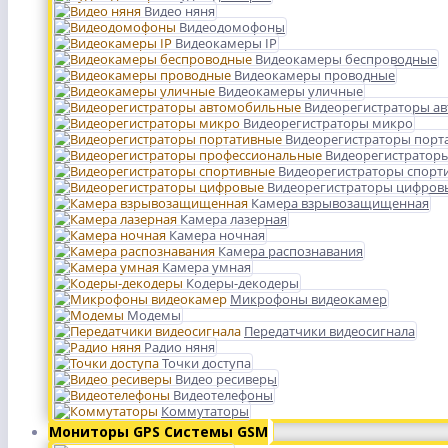
Видео няня
Видеодомофоны
Видеокамеры IP
Видеокамеры беспроводные
Видеокамеры проводные
Видеокамеры уличные
Видеорегистраторы а
Видеорегистраторы микро
Видеорегистраторы порт
Видеорегистратор
Видеорегистраторы спорт
Видеорегистраторы цифров
Камера взрывозащищенная
Камера лазерная
Камера ночная
Камера распознавания
Камера умная
Кодеры-декодеры
Микрофоны видеокамер
Модемы
Передатчики видеосигнала
Радио няня
Точки доступа
Видео ресиверы
Видеотелефоны
Коммутаторы
Мониторы GPS Системы GSM