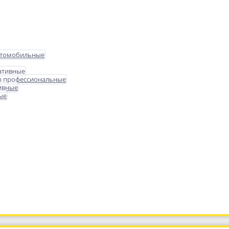
втомобильные
ативные
ы профессиональные
ивные
ые