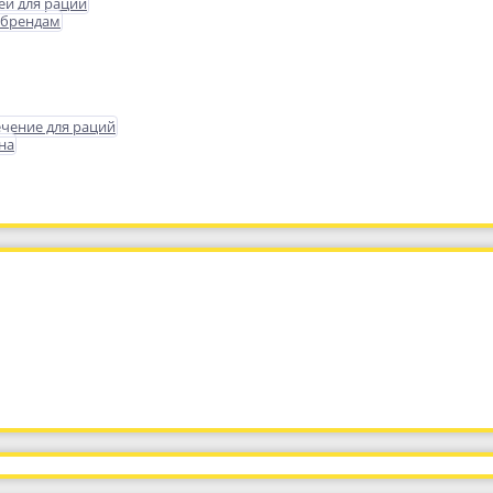
еи для раций
 брендам
чение для раций
на