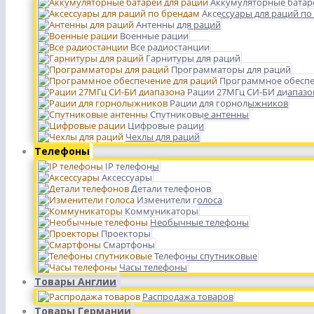
Аккумуляторные батар
Аксессуары для раций по
Антенны для раций
Военные рации
Все радиостанции
Гарнитуры для раций
Программаторы для раций
Программное обеспе
Рации 27МГц СИ-БИ диапазо
Рации для горнолыжников
Спутниковые антенны
Цифровые рации
Чехлы для раций
Телефоны
IP телефоны
Аксессуары
Детали телефонов
Изменители голоса
Коммуникаторы
Необычные телефоны
Проекторы
Смартфоны
Телефоны спутниковые
Часы телефоны
Товары Англии
Распродажа товаров
Товары Германии