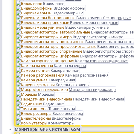
Видео няня
Видеодомофоны
Видеокамеры IP
Видеокамеры беспроводные
Видеокамеры проводные
Видеокамеры уличные
Видеорегистраторы а
Видеорегистраторы микро
Видеорегистраторы порт
Видеорегистратор
Видеорегистраторы спорт
Видеорегистраторы цифров
Камера взрывозащищенная
Камера лазерная
Камера ночная
Камера распознавания
Камера умная
Кодеры-декодеры
Микрофоны видеокамер
Модемы
Передатчики видеосигнала
Радио няня
Точки доступа
Видео ресиверы
Видеотелефоны
Коммутаторы
Мониторы GPS Системы GSM