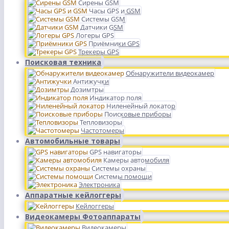
Сирены GSM
Часы GPS и GSM
Системы GSM
Датчики GSM
Логеры GPS
Приёмники GPS
Трекеры GPS
Поисковая техника
Обнаружители видеокамер
Антижучки
Дозимтры
Индикатор поля
Ниленейный локатор
Поисковые приборы
Тепловизоры
Частотомеры
Автомобильные товары
GPS навигаторы
Камеры автомобиля
Системы охраны
Системы помощи
Электроника
Аппаратные кейлоггеры
Кейлоггеры
Видеокамеры Фотоаппараты
Видеокамеры