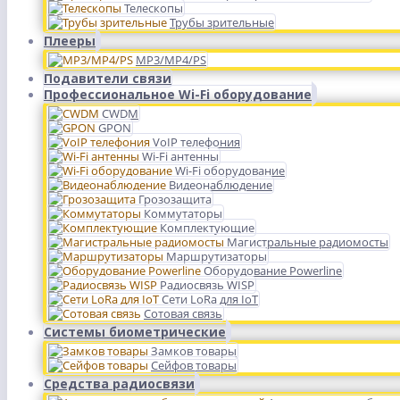
Телескопы
Трубы зрительные
Плееры
MP3/MP4/PS
Подавители связи
Профессиональное Wi-Fi оборудование
CWDM
GPON
VoIP телефония
Wi-Fi антенны
Wi-Fi оборудование
Видеонаблюдение
Грозозащита
Коммутаторы
Комплектующие
Магистральные радиомосты
Маршрутизаторы
Оборудование Powerline
Радиосвязь WISP
Сети LoRa для IoT
Сотовая связь
Системы биометрические
Замков товары
Сейфов товары
Средства радиосвязи