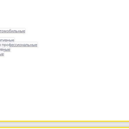
втомобильные
ативные
ы профессиональные
ивные
ые