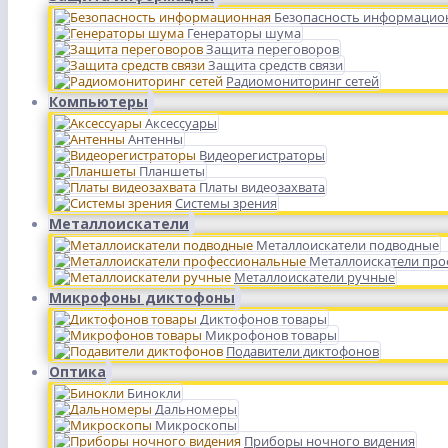
Безопасность информацио
Генераторы шума
Защита переговоров
Защита средств связи
Радиомониторинг сетей
Компьютеры
Аксессуары
Антенны
Видеорегистраторы
Планшеты
Платы видеозахвата
Системы зрения
Металлоискатели
Металлоискатели подводные
Металлоискатели пр
Металлоискатели ручные
Микрофоны диктофоны
Диктофонов товары
Микрофонов товары
Подавители диктофонов
Оптика
Бинокли
Дальномеры
Микроскопы
Приборы ночного видения