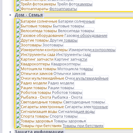
Трейл фотокамеры
Фотоаппараты
Дом - Семья
Батареи солнечные
Бытовые товары
Велосипеда товары
Газовое оборудование
Другие товары
Зоотовары
Измерители-контролеры
Инструменты сада
Картинг запчасти
Квадрокоптеры
Мотоцикла товары
Отмычки замков
Очки мультемидийные
Радио модели
Рации товары
Роботов товары
Рыбалка - Охота
Светодиодные товары
Сигареты электронные
Сигнализация воды
Спорта товары
Товары здоровья
Товары при бетствиях
Защита информации