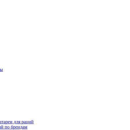
ты
тареи для раций
ий по брендам