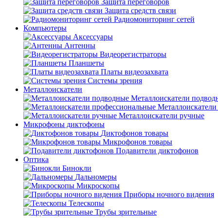
Защита переговоров
Защита средств связи
Радиомониторинг сетей
Компьютеры
Аксессуары
Антенны
Видеорегистраторы
Планшеты
Платы видеозахвата
Системы зрения
Металлоискатели
Металлоискатели подвод
Металлоискатели
Металлоискатели ручные
Микрофоны диктофоны
Диктофонов товары
Микрофонов товары
Подавители диктофонов
Оптика
Бинокли
Дальномеры
Микроскопы
Приборы ночного видения
Телескопы
Трубы зрительные