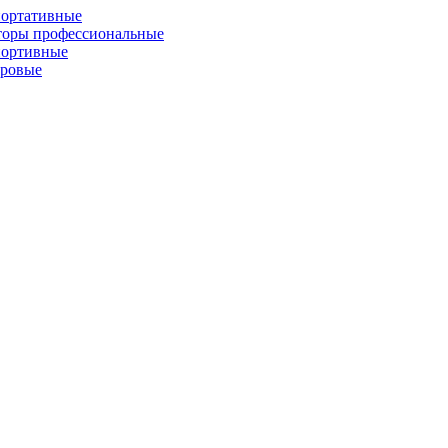
портативные
торы профессиональные
портивные
фровые