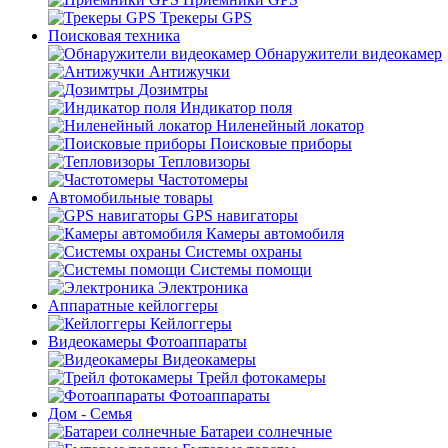
Трекеры GPS
Поисковая техника
Обнаружители видеокамер
Антижучки
Дозимтры
Индикатор поля
Ниленейный локатор
Поисковые приборы
Тепловизоры
Частотомеры
Автомобильные товары
GPS навигаторы
Камеры автомобиля
Системы охраны
Системы помощи
Электроника
Аппаратные кейлоггеры
Кейлоггеры
Видеокамеры Фотоаппараты
Видеокамеры
Трейл фотокамеры
Фотоаппараты
Дом - Семья
Батареи солнечные