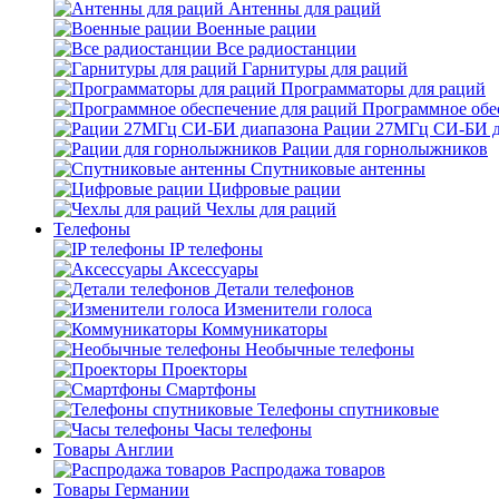
Антенны для раций
Военные рации
Все радиостанции
Гарнитуры для раций
Программаторы для раций
Программное обе
Рации 27МГц СИ-БИ д
Рации для горнолыжников
Спутниковые антенны
Цифровые рации
Чехлы для раций
Телефоны
IP телефоны
Аксессуары
Детали телефонов
Изменители голоса
Коммуникаторы
Необычные телефоны
Проекторы
Смартфоны
Телефоны спутниковые
Часы телефоны
Товары Англии
Распродажа товаров
Товары Германии