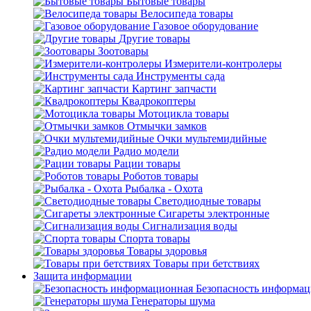
Бытовые товары
Велосипеда товары
Газовое оборудование
Другие товары
Зоотовары
Измерители-контролеры
Инструменты сада
Картинг запчасти
Квадрокоптеры
Мотоцикла товары
Отмычки замков
Очки мультемидийные
Радио модели
Рации товары
Роботов товары
Рыбалка - Охота
Светодиодные товары
Сигареты электронные
Сигнализация воды
Спорта товары
Товары здоровья
Товары при бетствиях
Защита информации
Безопасность информа
Генераторы шума