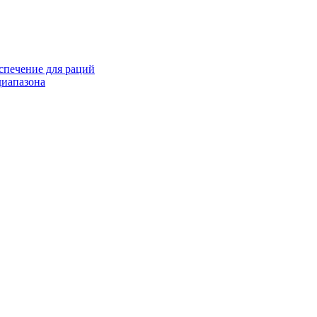
спечение для раций
иапазона