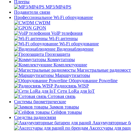
Плееры
MP3/MP4/PS
Подавители связи
Профессиональное Wi-Fi оборудование
CWDM
GPON
VoIP телефония
Wi-Fi антенны
Wi-Fi оборудование
Видеонаблюдение
Грозозащита
Коммутаторы
Комплектующие
Магистральные радиомос
Маршрутизаторы
Оборудование Powerline
Радиосвязь WISP
Сети LoRa для IoT
Сотовая связь
Системы биометрические
Замков товары
Сейфов товары
Средства радиосвязи
Аккумуляторные ба
Аксессуары для рац