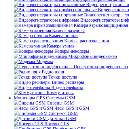
Видеорегистраторы 
Видеорегистра
Видеорегистраторы с
Видеорегистраторы ци
Камера взрывозащищенная
Камера лазерная
Камера ночная
Камера распознавания
Камера умная
Кодеры-декодеры
Микрофоны видеокамер
Модемы
Передатчики видеосигнала
Радио няня
Точки доступа
Видео ресиверы
Видеотелефоны
Коммутаторы
Мониторы GPS Системы GSM
Сирены GSM
Часы GPS и GSM
Системы GSM
Датчики GSM
Логеры GPS
Приёмники GPS