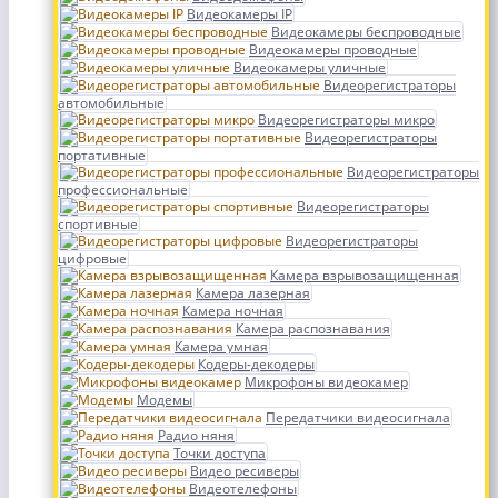
Видеокамеры IP
Видеокамеры беспроводные
Видеокамеры проводные
Видеокамеры уличные
Видеорегистраторы
автомобильные
Видеорегистраторы микро
Видеорегистраторы
портативные
Видеорегистраторы
профессиональные
Видеорегистраторы
спортивные
Видеорегистраторы
цифровые
Камера взрывозащищенная
Камера лазерная
Камера ночная
Камера распознавания
Камера умная
Кодеры-декодеры
Микрофоны видеокамер
Модемы
Передатчики видеосигнала
Радио няня
Точки доступа
Видео ресиверы
Видеотелефоны