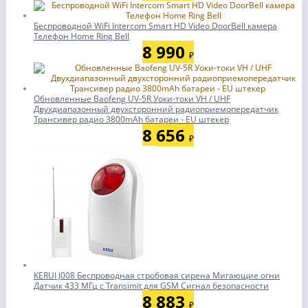
Беспроводной WiFi Intercom Smart HD Video DoorBell камера
Телефон Home Ring Bell
8 990
₽
Обновленные Baofeng UV-5R Уоки-токи VH / UHF
Двухдиапазонный двухсторонний радиоприемопередатчик
Трансивер радио 3800mAh батареи - EU штекер
8 656
₽
KERUI J008 Беспроводная стробовая сирена Мигающие огни
Датчик 433 МГц с Transimit для GSM Сигнал безопасности
8 883
₽