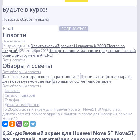
Будьте в курсе!
Новости, обзоры и акции
ПОДПИСАТЬСЯ
Новости
Все новости
Электрический резчик Husqvarna K 3000 Electric со
21 декабря 2016
скидкой!
Теперь в нашем магазине представлен новый
25 сентября 2016
бренд инструмента ATORCH
Все новости
Обзоры и советы
Все обзоры и советы
Как отследить транспорт на расстояние?
Правильные фотоаппараты
для повседневной съемки
Зарядки от солнечных батарей
Все обзоры и советы
Главная
Каталог товаров
Телефоны
Детали телефонов
6,26-дюймовый экран для Huawei Nova 5T Nova5T, ЖК-дисплей,
дигитайзер сенсорного экрана с рамкой в сборе для Honor 20, замена
Honor20
6,26-дюймовый экран для Huawei Nova 5T Nova5T,
ЖК-дисплей, дигитайзер сенсорного экрана с