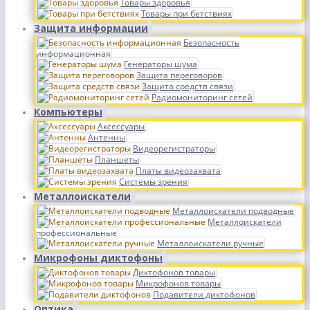
Товары здоровья
Товары при бетствиях
Защита информации
Безопасность
информационная
Генераторы шума
Защита переговоров
Защита средств связи
Радиомониторинг сетей
Компьютеры
Аксессуары
Антенны
Видеорегистраторы
Планшеты
Платы видеозахвата
Системы зрения
Металлоискатели
Металлоискатели подводные
Металлоискатели
профессиональные
Металлоискатели ручные
Микрофоны диктофоны
Диктофонов товары
Микрофонов товары
Подавители диктофонов
Оптика