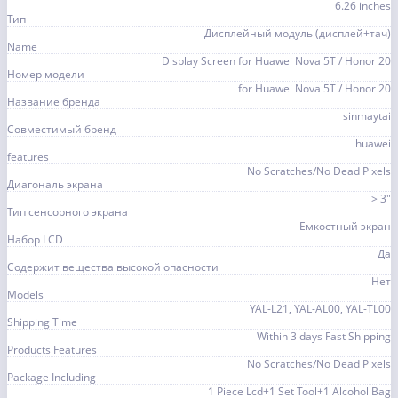
6.26 inches
Тип
Дисплейный модуль (дисплей+тач)
Name
Display Screen for Huawei Nova 5T / Honor 20
Номер модели
for Huawei Nova 5T / Honor 20
Название бренда
sinmaytai
Совместимый бренд
huawei
features
No Scratches/No Dead Pixels
Диагональ экрана
> 3"
Тип сенсорного экрана
Емкостный экран
Набор LCD
Да
Содержит вещества высокой опасности
Нет
Models
YAL-L21, YAL-AL00, YAL-TL00
Shipping Time
Within 3 days Fast Shipping
Products Features
No Scratches/No Dead Pixels
Package Including
1 Piece Lcd+1 Set Tool+1 Alcohol Bag