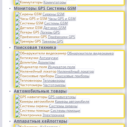
Коммутаторы
Мониторы GPS Системы GSM
Сирены GSM
Часы GPS и GSM
Системы GSM
Датчики GSM
Логеры GPS
Приёмники GPS
Трекеры GPS
Поисковая техника
Обнаружители видеокамер
Антижучки
Дозимтры
Индикатор поля
Ниленейный локатор
Поисковые приборы
Тепловизоры
Частотомеры
Автомобильные товары
GPS навигаторы
Камеры автомобиля
Системы охраны
Системы помощи
Электроника
Аппаратные кейлоггеры
Кейлоггеры