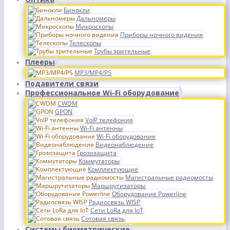
Бинокли
Дальномеры
Микроскопы
Приборы ночного видения
Телескопы
Трубы зрительные
Плееры
MP3/MP4/PS
Подавители связи
Профессиональное Wi-Fi оборудование
CWDM
GPON
VoIP телефония
Wi-Fi антенны
Wi-Fi оборудование
Видеонаблюдение
Грозозащита
Коммутаторы
Комплектующие
Магистральные радиомосты
Маршрутизаторы
Оборудование Powerline
Радиосвязь WISP
Сети LoRa для IoT
Сотовая связь
Системы биометрические