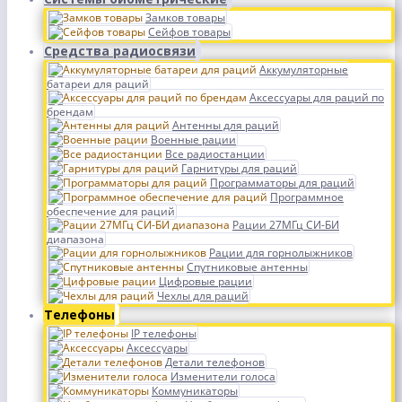
Замков товары
Сейфов товары
Средства радиосвязи
Аккумуляторные
батареи для раций
Аксессуары для раций по
брендам
Антенны для раций
Военные рации
Все радиостанции
Гарнитуры для раций
Программаторы для раций
Программное
обеспечение для раций
Рации 27МГц СИ-БИ
диапазона
Рации для горнолыжников
Спутниковые антенны
Цифровые рации
Чехлы для раций
Телефоны
IP телефоны
Аксессуары
Детали телефонов
Изменители голоса
Коммуникаторы