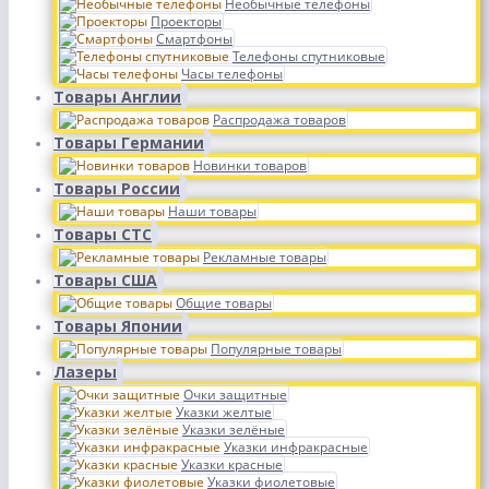
Необычные телефоны
Проекторы
Смартфоны
Телефоны спутниковые
Часы телефоны
Товары Англии
Распродажа товаров
Товары Германии
Новинки товаров
Товары России
Наши товары
Товары СТС
Рекламные товары
Товары США
Общие товары
Товары Японии
Популярные товары
Лазеры
Очки защитные
Указки желтые
Указки зелёные
Указки инфракрасные
Указки красные
Указки фиолетовые