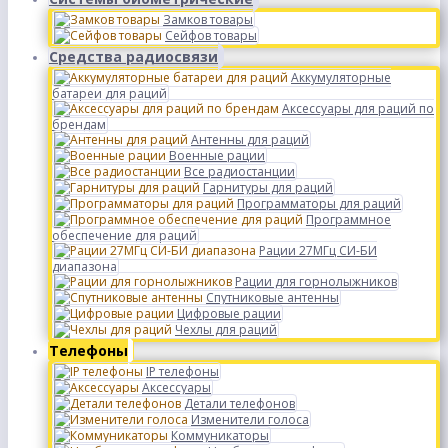
Замков товары
Сейфов товары
Средства радиосвязи
Аккумуляторные
батареи для раций
Аксессуары для раций по
брендам
Антенны для раций
Военные рации
Все радиостанции
Гарнитуры для раций
Программаторы для раций
Программное
обеспечение для раций
Рации 27МГц СИ-БИ
диапазона
Рации для горнолыжников
Спутниковые антенны
Цифровые рации
Чехлы для раций
Телефоны
IP телефоны
Аксессуары
Детали телефонов
Изменители голоса
Коммуникаторы