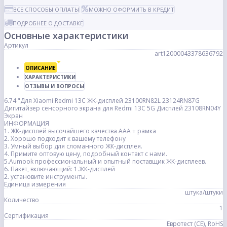
ВСЕ СПОСОБЫ ОПЛАТЫ
МОЖНО ОФОРМИТЬ В КРЕДИТ
ПОДРОБНЕЕ О ДОСТАВКЕ
Основные характеристики
Артикул
art12000043378636792
ОПИСАНИЕ
ХАРАКТЕРИСТИКИ
ОТЗЫВЫ И ВОПРОСЫ
6.74 "Для Xiaomi Redmi 13C ЖК-дисплей 23100RN82L 23124RN87G
Дигитайзер сенсорного экрана для Redmi 13C 5G Дисплей 23108RN04Y
Экран
ИНФОРМАЦИЯ
1. ЖК-дисплей высочайшего качества AAA + рамка
2. Хорошо подходит к вашему телефону
3. Умный выбор для сломанного ЖК-дисплея.
4. Примите оптовую цену, подробный контакт с нами.
5.Aumook профессиональный и опытный поставщик ЖК-дисплеев.
6. Пакет, включающий: 1.ЖК-дисплей
2. установите инструменты.
Единица измерения
штука/штуки
Количество
1
Сертификация
Евротест (СЕ), RoHS