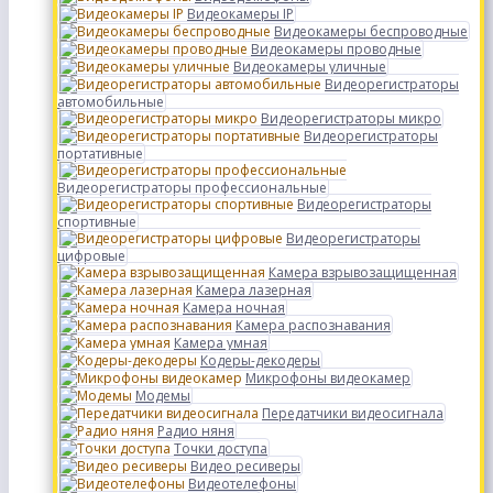
Видеокамеры IP
Видеокамеры беспроводные
Видеокамеры проводные
Видеокамеры уличные
Видеорегистраторы
автомобильные
Видеорегистраторы микро
Видеорегистраторы
портативные
Видеорегистраторы профессиональные
Видеорегистраторы
спортивные
Видеорегистраторы
цифровые
Камера взрывозащищенная
Камера лазерная
Камера ночная
Камера распознавания
Камера умная
Кодеры-декодеры
Микрофоны видеокамер
Модемы
Передатчики видеосигнала
Радио няня
Точки доступа
Видео ресиверы
Видеотелефоны