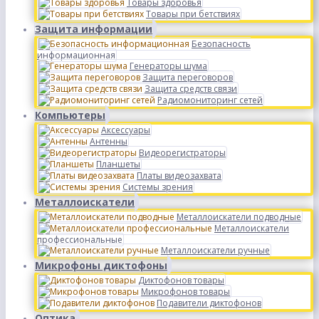
Товары здоровья
Товары при бетствиях
Защита информации
Безопасность
информационная
Генераторы шума
Защита переговоров
Защита средств связи
Радиомониторинг сетей
Компьютеры
Аксессуары
Антенны
Видеорегистраторы
Планшеты
Платы видеозахвата
Системы зрения
Металлоискатели
Металлоискатели подводные
Металлоискатели
профессиональные
Металлоискатели ручные
Микрофоны диктофоны
Диктофонов товары
Микрофонов товары
Подавители диктофонов
Оптика