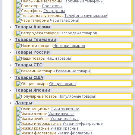
Необычные телефоны
Проекторы
Смартфоны
Телефоны спутниковые
Часы телефоны
Товары Англии
Распродажа товаров
Товары Германии
Новинки товаров
Товары России
Наши товары
Товары СТС
Рекламные товары
Товары США
Общие товары
Товары Японии
Популярные товары
Лазеры
Очки защитные
Указки желтые
Указки зелёные
Указки инфракрасные
Указки красные
Указки фиолетовые