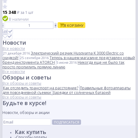
15 348
₽
за 1 шт
В наличии
-
+
В КОРЗИНУ
Новости
Все новости
Электрический резчик Husqvarna K 3000 Electric со
21 декабря 2016
скидкой!
Теперь в нашем магазине представлен новый
25 сентября 2016
бренд инструмента ATORCH
Никогда еще не было так
5 июня 2016
просто пропилить прямую линию
Все новости
Обзоры и советы
Все обзоры и советы
Как отследить транспорт на расстояние?
Правильные фотоаппараты
для повседневной съемки
Зарядки от солнечных батарей
Все обзоры и советы
Будьте в курсе!
Новости, обзоры и акции
ПОДПИСАТЬСЯ
Как купить
Способы оплаты