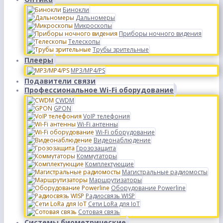
Бинокли
Дальномеры
Микроскопы
Приборы ночного видения
Телескопы
Трубы зрительные
Плееры
MP3/MP4/PS
Подавители связи
Профессиональное Wi-Fi оборудование
CWDM
GPON
VoIP телефония
Wi-Fi антенны
Wi-Fi оборудование
Видеонаблюдение
Грозозащита
Коммутаторы
Комплектующие
Магистральные радиомосты
Маршрутизаторы
Оборудование Powerline
Радиосвязь WISP
Сети LoRa для IoT
Сотовая связь
Системы биометрические