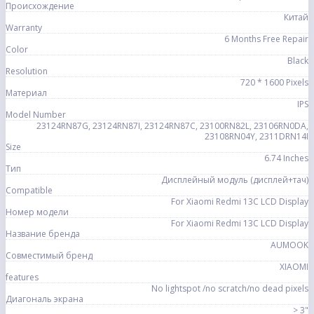
Происхождение
Китай
Warranty
6 Months Free Repair
Color
Black
Resolution
720 * 1600 Pixels
Материал
IPS
Model Number
23124RN87G, 23124RN87I, 23124RN87C, 23100RN82L, 23106RN0DA,
23108RN04Y, 2311DRN14I
Size
6.74 Inches
Тип
Дисплейный модуль (дисплей+тач)
Compatible
For Xiaomi Redmi 13C LCD Display
Номер модели
For Xiaomi Redmi 13C LCD Display
Название бренда
AUMOOK
Совместимый бренд
XIAOMI
features
No lightspot /no scratch/no dead pixels
Диагональ экрана
> 3"