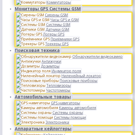
Коммутаторы
Мониторы GPS Системы GSM
Сирены GSM
Часы GPS и GSM
Системы GSM
Датчики GSM
Логеры GPS
Приёмники GPS
Трекеры GPS
Поисковая техника
Обнаружители видеокамер
Антижучки
Дозимтры
Индикатор поля
Ниленейный локатор
Поисковые приборы
Тепловизоры
Частотомеры
Автомобильные товары
GPS навигаторы
Камеры автомобиля
Системы охраны
Системы помощи
Электроника
Аппаратные кейлоггеры
Кейлоггеры