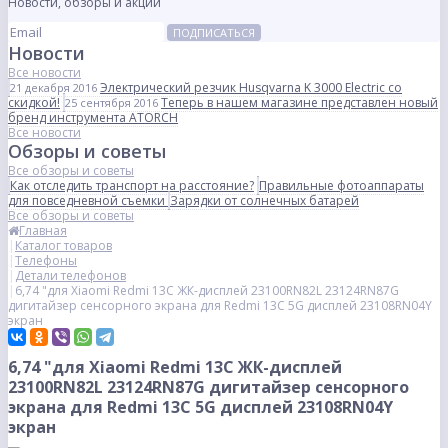
Новости, обзоры и акции
ПОДПИСАТЬСЯ
Новости
Все новости
Электрический резчик Husqvarna K 3000 Electric со
21 декабря 2016
скидкой!
Теперь в нашем магазине представлен новый
25 сентября 2016
бренд инструмента ATORCH
Все новости
Обзоры и советы
Все обзоры и советы
Как отследить транспорт на расстояние?
Правильные фотоаппараты
для повседневной съемки
Зарядки от солнечных батарей
Все обзоры и советы
Главная
Каталог товаров
Телефоны
Детали телефонов
6,74 "для Xiaomi Redmi 13C ЖК-дисплей 23100RN82L 23124RN87G
дигитайзер сенсорного экрана для Redmi 13C 5G дисплей 23108RN04Y
экран
6,74 "для Xiaomi Redmi 13C ЖК-дисплей
23100RN82L 23124RN87G дигитайзер сенсорного
экрана для Redmi 13C 5G дисплей 23108RN04Y
экран