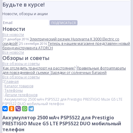
Будьте в курсе!
Новости, обзоры и акции
ПОДПИСАТЬСЯ
Новости
Все новости
Электрический резчик Husqvarna K 3000 Electric со
21 декабря 2016
скидкой!
Теперь в нашем магазине представлен новый
25 сентября 2016
бренд инструмента ATORCH
Все новости
Обзоры и советы
Все обзоры и советы
Как отследить транспорт на расстояние?
Правильные фотоаппараты
для повседневной съемки
Зарядки от солнечных батарей
Все обзоры и советы
Главная
Каталог товаров
Телефоны
Детали телефонов
Аккумулятор 2500 мАч PSP5522 для Prestigio PRESTIGIO Muze G5 LTE
PSP5522 DUO мобильный телефон
Аккумулятор 2500 мАч PSP5522 для Prestigio
PRESTIGIO Muze G5 LTE PSP5522 DUO мобильный
телефон