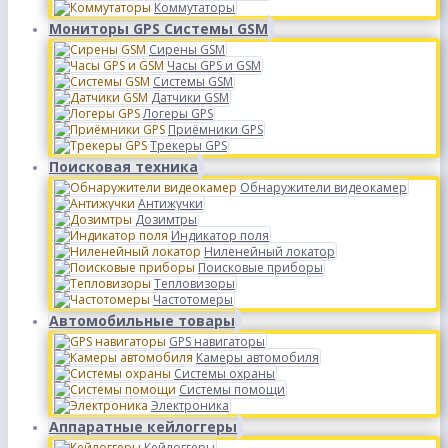
Коммутаторы
Мониторы GPS Системы GSM
Сирены GSM
Часы GPS и GSM
Системы GSM
Датчики GSM
Логеры GPS
Приёмники GPS
Трекеры GPS
Поисковая техника
Обнаружители видеокамер
Антижучки
Дозимтры
Индикатор поля
Ниленейный локатор
Поисковые приборы
Тепловизоры
Частотомеры
Автомобильные товары
GPS навигаторы
Камеры автомобиля
Системы охраны
Системы помощи
Электроника
Аппаратные кейлоггеры
Кейлоггеры