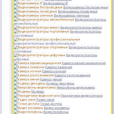
Видеокамеры IP
Видеокамеры беспроводные
Видеокамеры проводные
Видеокамеры уличные
Видеорегистраторы
автомобильные
Видеорегистраторы микро
Видеорегистраторы
портативные
Видеорегистраторы профессиональные
Видеорегистраторы
спортивные
Видеорегистраторы
цифровые
Камера взрывозащищенная
Камера лазерная
Камера ночная
Камера распознавания
Камера умная
Кодеры-декодеры
Микрофоны видеокамер
Модемы
Передатчики видеосигнала
Радио няня
Точки доступа
Видео ресиверы
Видеотелефоны