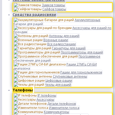
Замков товары
Сейфов товары
Средства радиосвязи
Аккумуляторные
батареи для раций
Аксессуары для раций по
брендам
Антенны для раций
Военные рации
Все радиостанции
Гарнитуры для раций
Программаторы для раций
Программное
обеспечение для раций
Рации 27МГц СИ-БИ
диапазона
Рации для горнолыжников
Спутниковые антенны
Цифровые рации
Чехлы для раций
Телефоны
IP телефоны
Аксессуары
Детали телефонов
Изменители голоса
Коммуникаторы