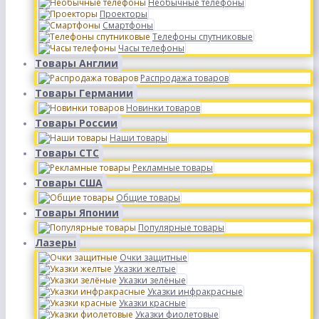
Необычные телефоны
Проекторы
Смартфоны
Телефоны спутниковые
Часы телефоны
Товары Англии
Распродажа товаров
Товары Германии
Новинки товаров
Товары России
Наши товары
Товары СТС
Рекламные товары
Товары США
Общие товары
Товары Японии
Популярные товары
Лазеры
Очки защитные
Указки желтые
Указки зелёные
Указки инфракрасные
Указки красные
Указки фиолетовые