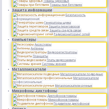
Товары здоровья
Товары при бетствиях
Защита информации
Безопасность
информационная
Генераторы шума
Защита переговоров
Защита средств связи
Радиомониторинг сетей
Компьютеры
Аксессуары
Антенны
Видеорегистраторы
Планшеты
Платы видеозахвата
Системы зрения
Металлоискатели
Металлоискатели подводные
Металлоискатели
профессиональные
Металлоискатели ручные
Микрофоны диктофоны
Диктофонов товары
Микрофонов товары
Подавители диктофонов
Оптика