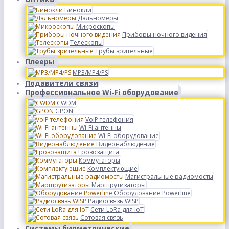
Бинокли
Дальномеры
Микроскопы
Приборы ночного видения
Телескопы
Трубы зрительные
Плееры
MP3/MP4/PS
Подавители связи
Профессиональное Wi-Fi оборудование
CWDM
GPON
VoIP телефония
Wi-Fi антенны
Wi-Fi оборудование
Видеонаблюдение
Грозозащита
Коммутаторы
Комплектующие
Магистральные радиомосты
Маршрутизаторы
Оборудование Powerline
Радиосвязь WISP
Сети LoRa для IoT
Сотовая связь
Системы биометрические