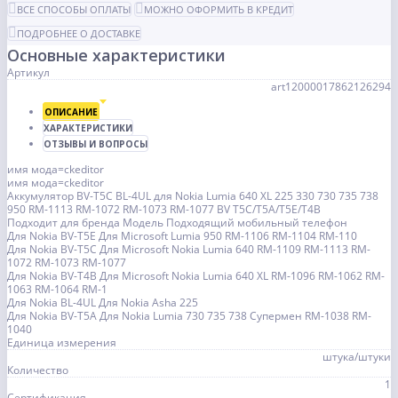
ВСЕ СПОСОБЫ ОПЛАТЫ
МОЖНО ОФОРМИТЬ В КРЕДИТ
ПОДРОБНЕЕ О ДОСТАВКЕ
Основные характеристики
Артикул
art12000017862126294
ОПИСАНИЕ
ХАРАКТЕРИСТИКИ
ОТЗЫВЫ И ВОПРОСЫ
имя мода=ckeditor
имя мода=ckeditor
Аккумулятор BV-T5C BL-4UL для Nokia Lumia 640 XL 225 330 730 735 738
950 RM-1113 RM-1072 RM-1073 RM-1077 BV T5C/T5A/T5E/T4B
Подходит для бренда Модель Подходящий мобильный телефон
Для Nokia BV-T5E Для Microsoft Lumia 950 RM-1106 RM-1104 RM-110
Для Nokia BV-T5C Для Microsoft Nokia Lumia 640 RM-1109 RM-1113 RM-
1072 RM-1073 RM-1077
Для Nokia BV-T4B Для Microsoft Nokia Lumia 640 XL RM-1096 RM-1062 RM-
1063 RM-1064 RM-1
Для Nokia BL-4UL Для Nokia Asha 225
Для Nokia BV-T5A Для Nokia Lumia 730 735 738 Супермен RM-1038 RM-
1040
Единица измерения
штука/штуки
Количество
1
Сертификация