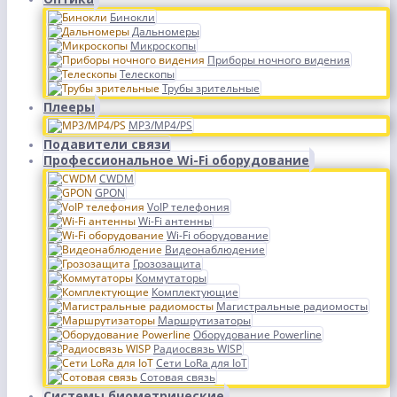
Бинокли
Дальномеры
Микроскопы
Приборы ночного видения
Телескопы
Трубы зрительные
Плееры
MP3/MP4/PS
Подавители связи
Профессиональное Wi-Fi оборудование
CWDM
GPON
VoIP телефония
Wi-Fi антенны
Wi-Fi оборудование
Видеонаблюдение
Грозозащита
Коммутаторы
Комплектующие
Магистральные радиомосты
Маршрутизаторы
Оборудование Powerline
Радиосвязь WISP
Сети LoRa для IoT
Сотовая связь
Системы биометрические