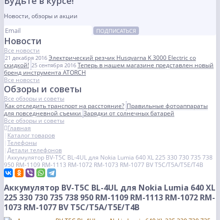
Будьте в курсе!
Новости, обзоры и акции
ПОДПИСАТЬСЯ
Новости
Все новости
Электрический резчик Husqvarna K 3000 Electric со
21 декабря 2016
скидкой!
Теперь в нашем магазине представлен новый
25 сентября 2016
бренд инструмента ATORCH
Все новости
Обзоры и советы
Все обзоры и советы
Как отследить транспорт на расстояние?
Правильные фотоаппараты
для повседневной съемки
Зарядки от солнечных батарей
Все обзоры и советы
Главная
Каталог товаров
Телефоны
Детали телефонов
Аккумулятор BV-T5C BL-4UL для Nokia Lumia 640 XL 225 330 730 735 738
950 RM-1109 RM-1113 RM-1072 RM-1073 RM-1077 BV T5C/T5A/T5E/T4B
Аккумулятор BV-T5C BL-4UL для Nokia Lumia 640 XL
225 330 730 735 738 950 RM-1109 RM-1113 RM-1072 RM-
1073 RM-1077 BV T5C/T5A/T5E/T4B