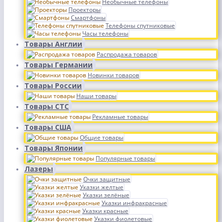
Необычные телефоны
Проекторы
Смартфоны
Телефоны спутниковые
Часы телефоны
Товары Англии
Распродажа товаров
Товары Германии
Новинки товаров
Товары России
Наши товары
Товары СТС
Рекламные товары
Товары США
Общие товары
Товары Японии
Популярные товары
Лазеры
Очки защитные
Указки желтые
Указки зелёные
Указки инфракрасные
Указки красные
Указки фиолетовые