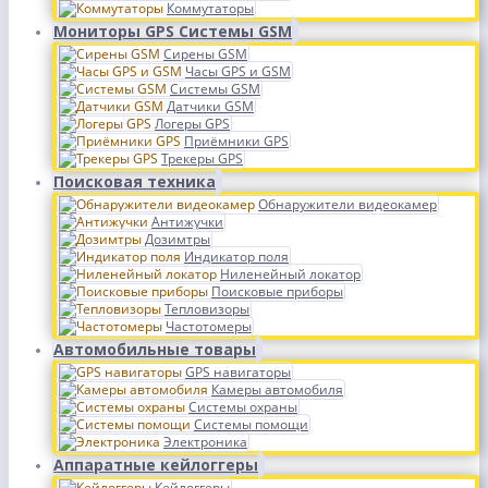
Коммутаторы
Мониторы GPS Системы GSM
Сирены GSM
Часы GPS и GSM
Системы GSM
Датчики GSM
Логеры GPS
Приёмники GPS
Трекеры GPS
Поисковая техника
Обнаружители видеокамер
Антижучки
Дозимтры
Индикатор поля
Ниленейный локатор
Поисковые приборы
Тепловизоры
Частотомеры
Автомобильные товары
GPS навигаторы
Камеры автомобиля
Системы охраны
Системы помощи
Электроника
Аппаратные кейлоггеры
Кейлоггеры