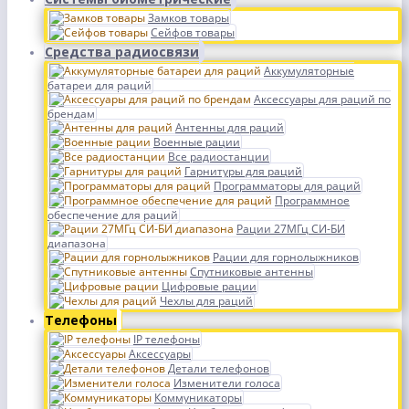
Замков товары
Сейфов товары
Средства радиосвязи
Аккумуляторные
батареи для раций
Аксессуары для раций по
брендам
Антенны для раций
Военные рации
Все радиостанции
Гарнитуры для раций
Программаторы для раций
Программное
обеспечение для раций
Рации 27МГц СИ-БИ
диапазона
Рации для горнолыжников
Спутниковые антенны
Цифровые рации
Чехлы для раций
Телефоны
IP телефоны
Аксессуары
Детали телефонов
Изменители голоса
Коммуникаторы