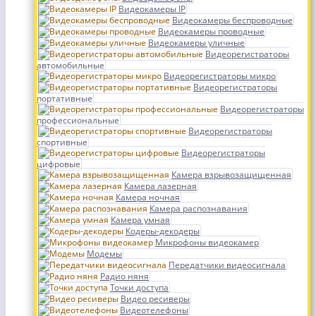
Видеокамеры IP
Видеокамеры беспроводные
Видеокамеры проводные
Видеокамеры уличные
Видеорегистраторы
автомобильные
Видеорегистраторы микро
Видеорегистраторы
портативные
Видеорегистраторы
профессиональные
Видеорегистраторы
спортивные
Видеорегистраторы
цифровые
Камера взрывозащищенная
Камера лазерная
Камера ночная
Камера распознавания
Камера умная
Кодеры-декодеры
Микрофоны видеокамер
Модемы
Передатчики видеосигнала
Радио няня
Точки доступа
Видео ресиверы
Видеотелефоны