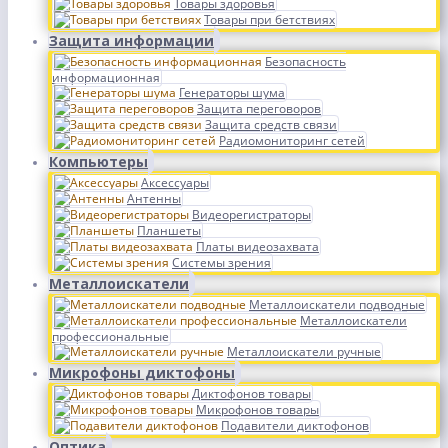
Товары здоровья
Товары при бетствиях
Защита информации
Безопасность
информационная
Генераторы шума
Защита переговоров
Защита средств связи
Радиомониторинг сетей
Компьютеры
Аксессуары
Антенны
Видеорегистраторы
Планшеты
Платы видеозахвата
Системы зрения
Металлоискатели
Металлоискатели подводные
Металлоискатели
профессиональные
Металлоискатели ручные
Микрофоны диктофоны
Диктофонов товары
Микрофонов товары
Подавители диктофонов
Оптика