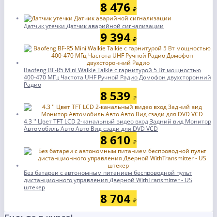
8 476
₽
Датчик утечки Датчик аварийной сигнализации
9 394
₽
Baofeng BF-R5 Mini Walkie Talkie с гарнитурой 5 Вт мощностью
400-470 МГц Частота UHF Ручной Радио Домофон двухсторонний
Радио
8 539
₽
4.3 '' Цвет TFT LCD 2-канальный видео вход Задний вид Монитор
Автомобиль Авто Авто Вид сзади для DVD VCD
8 610
₽
Без батареи с автономным питанием беспроводной пульт
дистанционного управления Дверной WithTransmitter - US
штекер
8 704
₽