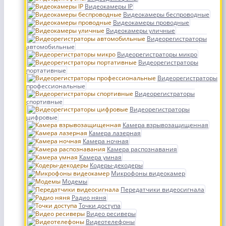
Видеокамеры IP
Видеокамеры беспроводные
Видеокамеры проводные
Видеокамеры уличные
Видеорегистраторы
автомобильные
Видеорегистраторы микро
Видеорегистраторы
портативные
Видеорегистраторы
профессиональные
Видеорегистраторы
спортивные
Видеорегистраторы
цифровые
Камера взрывозащищенная
Камера лазерная
Камера ночная
Камера распознавания
Камера умная
Кодеры-декодеры
Микрофоны видеокамер
Модемы
Передатчики видеосигнала
Радио няня
Точки доступа
Видео ресиверы
Видеотелефоны