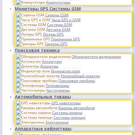
Коммутаторы
Мониторы GPS Системы GSM
Сирены GSM
Часы GPS и GSM
Системы GSM
Датчики GSM
Логеры GPS
Приёмники GPS
Трекеры GPS
Поисковая техника
Обнаружители видеокамер
Антижучки
Дозимтры
Индикатор поля
Ниленейный локатор
Поисковые приборы
Тепловизоры
Частотомеры
Автомобильные товары
GPS навигаторы
Камеры автомобиля
Системы охраны
Системы помощи
Электроника
Аппаратные кейлоггеры
Кейлоггеры