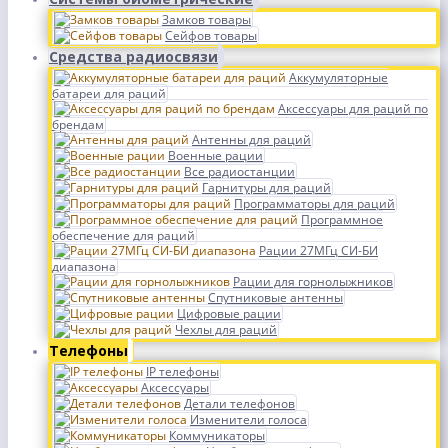
Замков товары
Сейфов товары
Средства радиосвязи
Аккумуляторные
батареи для раций
Аксессуары для раций по
брендам
Антенны для раций
Военные рации
Все радиостанции
Гарнитуры для раций
Программаторы для раций
Программное
обеспечение для раций
Рации 27МГц СИ-БИ
диапазона
Рации для горнолыжников
Спутниковые антенны
Цифровые рации
Чехлы для раций
Телефоны
IP телефоны
Аксессуары
Детали телефонов
Изменители голоса
Коммуникаторы