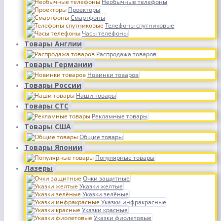
Необычные телефоны
Проекторы
Смартфоны
Телефоны спутниковые
Часы телефоны
Товары Англии
Распродажа товаров
Товары Германии
Новинки товаров
Товары России
Наши товары
Товары СТС
Рекламные товары
Товары США
Общие товары
Товары Японии
Популярные товары
Лазеры
Очки защитные
Указки желтые
Указки зелёные
Указки инфракрасные
Указки красные
Указки фиолетовые