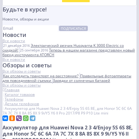
Будьте в курсе!
Новости, обзоры и акции
ПОДПИСАТЬСЯ
Новости
Все новости
Электрический резчик Husqvarna K 3000 Electric со
21 декабря 2016
скидкой!
Теперь в нашем магазине представлен новый
25 сентября 2016
бренд инструмента ATORCH
Все новости
Обзоры и советы
Все обзоры и советы
Как отследить транспорт на расстояние?
Правильные фотоаппараты
для повседневной съемки
Зарядки от солнечных батарей
Все обзоры и советы
Главная
Каталог товаров
Телефоны
Детали телефонов
Аккумулятор для Huawei Nova 2 3 4/Enjoy 5S 6S 8E, для Honor 5C 6C 6A
7A 7C 7X 8 8A 8S 8X 9 9i/Y5 Y6 II Pro 2017/P8 P9 P10 Lite mini
Аккумулятор для Huawei Nova 2 3 4/Enjoy 5S 6S 8E,
для Honor 5C 6C 6A 7A 7C 7X 8 8A 8S 8X 9 9i/Y5 Y6 II