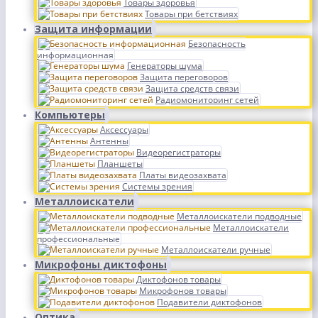
Товары здоровья
Товары при бетствиях
Защита информации
Безопасность
информационная
Генераторы шума
Защита переговоров
Защита средств связи
Радиомониторинг сетей
Компьютеры
Аксессуары
Антенны
Видеорегистраторы
Планшеты
Платы видеозахвата
Системы зрения
Металлоискатели
Металлоискатели подводные
Металлоискатели
профессиональные
Металлоискатели ручные
Микрофоны диктофоны
Диктофонов товары
Микрофонов товары
Подавители диктофонов
Оптика