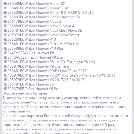
HB386589ECW Для Huawei Honor 8X
HB366481ECW Для Huawei honor 9 Lite
HB386280ECW Для Huawei Honor 9 STF-L09 STF-AL10
HB356687ECW Для Huawei Honor 9i/honor 7X
HB366179ECW Для Huawei Nova 2
HB386589ECW Для Huawei Nova 3/Nova 4
HB366481ECW Для Huawei Nova Lite / Nova 3E
HB405979ECW Для Huawei Nova/Nova Smart
HB386280ECW Для Huawei P10
HB366481ECW Для Huawei P10 Lite / P20 Lite
HB386589ECW Для Huawei P10 Plus
HB3447A9EBW Для Huawei P8
HB3742A0EZC + Для Huawei P8 Lite
HB366481ECW Для Huawei P8 lite 2017 (не для P8 lite)
HB405979ECW Для Huawei P9 Lite mini
HB366481ECW Для Huawei P9/P9 Lite/P9 lite 2017
HB405979ECW Для Huawei Y5 2017/Y5 Lite/Y5 Prime 2018/Y5 2019
HB405979ECW Для Huawei Y6 2017/Y6 Pro 2017
HB366481ECW Для Huawei Y6 II
HB526379EBC Для Huawei Y6 Pro
Общие знания о батарее
1, когда вы впервые получите аккумулятор, используйте его, затем
зарядите более 1-2 часов после полной зарядки, используйте его,
сделайте это 3 раза, затем полностью зарядите его для нормального
использования.
2, временная короткая Емкость новой батареи будет результатом того,
что она не использовалась в течение длительного времени, это
нормально, общая емкость будет восстановлена через 3-5 раз.
3, не используйте низкое зарядное устройство для зарядки этой
батареи, чтобы избежать повреждения батареи.