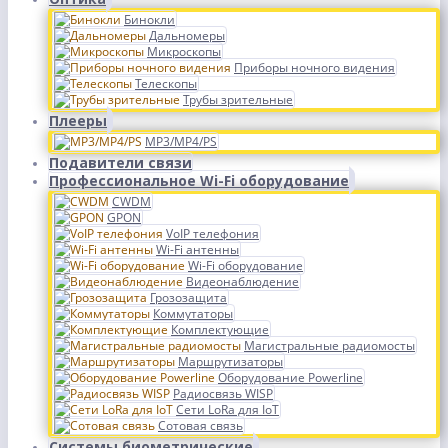
Бинокли
Дальномеры
Микроскопы
Приборы ночного видения
Телескопы
Трубы зрительные
Плееры
MP3/MP4/PS
Подавители связи
Профессиональное Wi-Fi оборудование
CWDM
GPON
VoIP телефония
Wi-Fi антенны
Wi-Fi оборудование
Видеонаблюдение
Грозозащита
Коммутаторы
Комплектующие
Магистральные радиомосты
Маршрутизаторы
Оборудование Powerline
Радиосвязь WISP
Сети LoRa для IoT
Сотовая связь
Системы биометрические