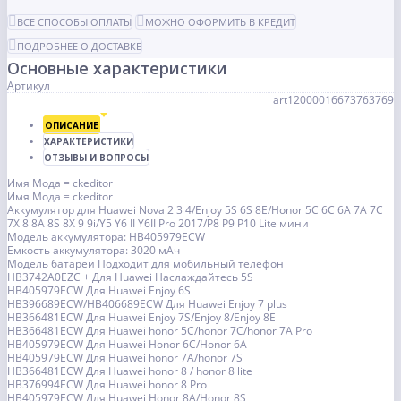
ВСЕ СПОСОБЫ ОПЛАТЫ
МОЖНО ОФОРМИТЬ В КРЕДИТ
ПОДРОБНЕЕ О ДОСТАВКЕ
Основные характеристики
Артикул
art12000016673763769
ОПИСАНИЕ
ХАРАКТЕРИСТИКИ
ОТЗЫВЫ И ВОПРОСЫ
Имя Мода = ckeditor
Имя Мода = ckeditor
Аккумулятор для Huawei Nova 2 3 4/Enjoy 5S 6S 8E/Honor 5C 6C 6A 7A 7C
7X 8 8A 8S 8X 9 9i/Y5 Y6 II Y6II Pro 2017/P8 P9 P10 Lite мини
Модель аккумулятора: HB405979ECW
Емкость аккумулятора: 3020 мАч
Модель батареи Подходит для мобильный телефон
HB3742A0EZC + Для Huawei Наслаждайтесь 5S
HB405979ECW Для Huawei Enjoy 6S
HB396689ECW/HB406689ECW Для Huawei Enjoy 7 plus
HB366481ECW Для Huawei Enjoy 7S/Enjoy 8/Enjoy 8E
HB366481ECW Для Huawei honor 5C/honor 7C/honor 7A Pro
HB405979ECW Для Huawei Honor 6C/Honor 6A
HB405979ECW Для Huawei honor 7A/honor 7S
HB366481ECW Для Huawei honor 8 / honor 8 lite
HB376994ECW Для Huawei honor 8 Pro
HB405979ECW Для Huawei Honor 8A/Honor 8S