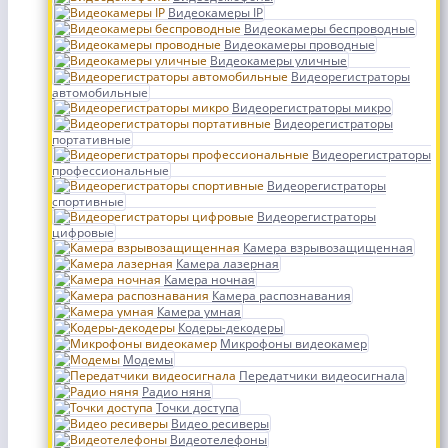
Видеокамеры IP
Видеокамеры беспроводные
Видеокамеры проводные
Видеокамеры уличные
Видеорегистраторы
автомобильные
Видеорегистраторы микро
Видеорегистраторы
портативные
Видеорегистраторы
профессиональные
Видеорегистраторы
спортивные
Видеорегистраторы
цифровые
Камера взрывозащищенная
Камера лазерная
Камера ночная
Камера распознавания
Камера умная
Кодеры-декодеры
Микрофоны видеокамер
Модемы
Передатчики видеосигнала
Радио няня
Точки доступа
Видео ресиверы
Видеотелефоны