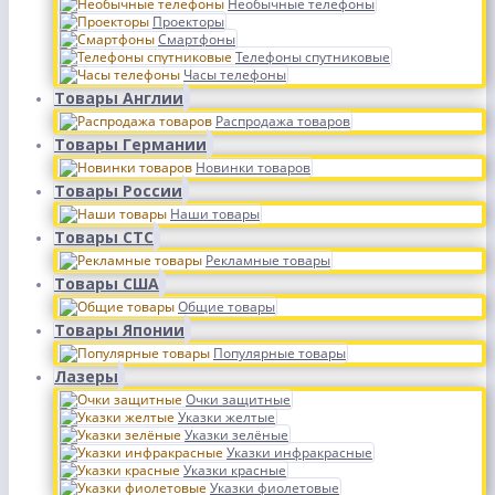
Необычные телефоны
Проекторы
Смартфоны
Телефоны спутниковые
Часы телефоны
Товары Англии
Распродажа товаров
Товары Германии
Новинки товаров
Товары России
Наши товары
Товары СТС
Рекламные товары
Товары США
Общие товары
Товары Японии
Популярные товары
Лазеры
Очки защитные
Указки желтые
Указки зелёные
Указки инфракрасные
Указки красные
Указки фиолетовые