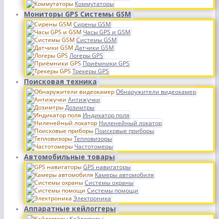
Коммутаторы
Мониторы GPS Системы GSM
Сирены GSM
Часы GPS и GSM
Системы GSM
Датчики GSM
Логеры GPS
Приёмники GPS
Трекеры GPS
Поисковая техника
Обнаружители видеокамер
Антижучки
Дозимтры
Индикатор поля
Ниленейный локатор
Поисковые приборы
Тепловизоры
Частотомеры
Автомобильные товары
GPS навигаторы
Камеры автомобиля
Системы охраны
Системы помощи
Электроника
Аппаратные кейлоггеры
Кейлоггеры