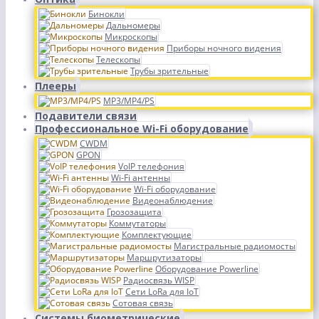
Бинокли
Дальномеры
Микроскопы
Приборы ночного видения
Телескопы
Трубы зрительные
Плееры
MP3/MP4/PS
Подавители связи
Профессиональное Wi-Fi оборудование
CWDM
GPON
VoIP телефония
Wi-Fi антенны
Wi-Fi оборудование
Видеонаблюдение
Грозозащита
Коммутаторы
Комплектующие
Магистральные радиомосты
Маршрутизаторы
Оборудование Powerline
Радиосвязь WISP
Сети LoRa для IoT
Сотовая связь
Системы биометрические