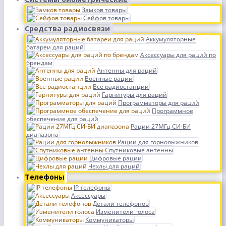
Замков товары
Сейфов товары
Средства радиосвязи
Аккумуляторные
батареи для раций
Аксессуары для раций по
брендам
Антенны для раций
Военные рации
Все радиостанции
Гарнитуры для раций
Программаторы для раций
Программное
обеспечение для раций
Рации 27МГц СИ-БИ
диапазона
Рации для горнолыжников
Спутниковые антенны
Цифровые рации
Чехлы для раций
Телефоны
IP телефоны
Аксессуары
Детали телефонов
Изменители голоса
Коммуникаторы