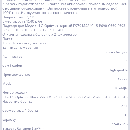
* Заказы будут отправлены заказной авиапочтой почтовым отделением
с номером отслеживания.Вы можете отслеживать это полностью!
100% новый аккумулятор высокого качества
Напряжение: 3,7 В
Вместимость:1540 мАч
Подходящая Модель:LG Optimus черный P970 MS840 L5 P690 C660 P693
P698 E510 E610 E615 E612 E730 E400
Отличная сделка с более чем 2 количество!
Пакет:
1 шт. Новый аккумулятор
Единица измерения
штука/штуки
Количество
1
Certification
High quality
Происхождение
Китай
Model
BL-44JN
Номер модели
for LG Optimus Black P970 MS840 L5 P690 C660 P693 P698 E510 E610 E615
Название бренда
AZK
Совместимый бренд
LG
capacity
1540mAh
Емкость батареи (мА*ч)