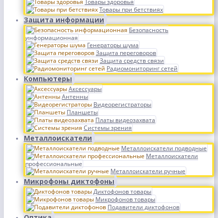
Товары здоровья
Товары при бетствиях
Защита информации
Безопасность
информационная
Генераторы шума
Защита переговоров
Защита средств связи
Радиомониторинг сетей
Компьютеры
Аксессуары
Антенны
Видеорегистраторы
Планшеты
Платы видеозахвата
Системы зрения
Металлоискатели
Металлоискатели подводные
Металлоискатели
профессиональные
Металлоискатели ручные
Микрофоны диктофоны
Диктофонов товары
Микрофонов товары
Подавители диктофонов
Оптика