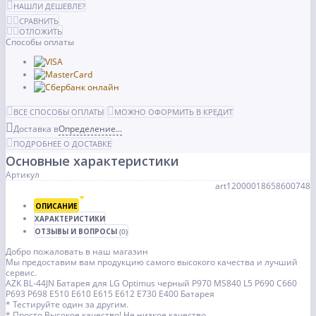
НАШЛИ ДЕШЕВЛЕ?
СРАВНИТЬ
ОТЛОЖИТЬ
Способы оплаты
ВСЕ СПОСОБЫ ОПЛАТЫ
МОЖНО ОФОРМИТЬ В КРЕДИТ
Доставка в
Определение...
ПОДРОБНЕЕ О ДОСТАВКЕ
Основные характеристики
Артикул
art12000018658600748
ОПИСАНИЕ
ХАРАКТЕРИСТИКИ
ОТЗЫВЫ И ВОПРОСЫ
(0)
Добро пожаловать в наш магазин
Мы предоставим вам продукцию самого высокого качества и лучший
сервис.
AZK BL-44JN Батарея для LG Optimus черный P970 MS840 L5 P690 C660
P693 P698 E510 E610 E615 E612 E730 E400 Батарея
* Тестируйте один за другим.
* Просто Высокое качество! Не низкое качество.