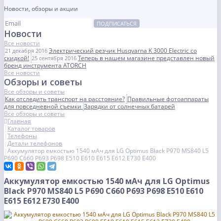
Новости, обзоры и акции
ПОДПИСАТЬСЯ
Новости
Все новости
Электрический резчик Husqvarna K 3000 Electric со
21 декабря 2016
скидкой!
Теперь в нашем магазине представлен новый
25 сентября 2016
бренд инструмента ATORCH
Все новости
Обзоры и советы
Все обзоры и советы
Как отследить транспорт на расстояние?
Правильные фотоаппараты
для повседневной съемки
Зарядки от солнечных батарей
Все обзоры и советы
Главная
Каталог товаров
Телефоны
Детали телефонов
Аккумулятор емкостью 1540 мАч для LG Optimus Black P970 MS840 L5
P690 C660 P693 P698 E510 E610 E615 E612 E730 E400
Аккумулятор емкостью 1540 мАч для LG Optimus
Black P970 MS840 L5 P690 C660 P693 P698 E510 E610
E615 E612 E730 E400