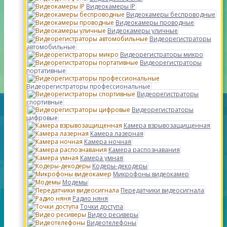
Видеокамеры IP
Видеокамеры беспроводные
Видеокамеры проводные
Видеокамеры уличные
Видеорегистраторы
автомобильные
Видеорегистраторы микро
Видеорегистраторы
портативные
Видеорегистраторы профессиональные
Видеорегистраторы
спортивные
Видеорегистраторы
цифровые
Камера взрывозащищенная
Камера лазерная
Камера ночная
Камера распознавания
Камера умная
Кодеры-декодеры
Микрофоны видеокамер
Модемы
Передатчики видеосигнала
Радио няня
Точки доступа
Видео ресиверы
Видеотелефоны