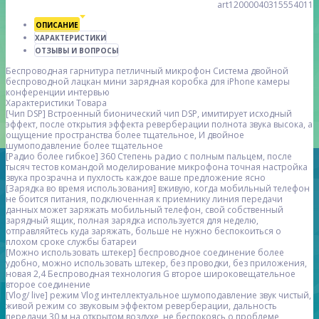
art12000040315554011
ОПИСАНИЕ
ХАРАКТЕРИСТИКИ
ОТЗЫВЫ И ВОПРОСЫ
Беспроводная гарнитура петличный микрофон Система двойной
беспроводной лацкан мини зарядная коробка для iPhone камеры
конференции интервью
Характеристики Товара
[Чип DSP] Встроенный бионический чип DSP, имитирует исходный
эффект, после открытия эффекта реверберации полнота звука высока, а
ощущение пространства более тщательное, И двойное
шумоподавление более тщательное
[Радио более гибкое] 360 Степень радио с полным пальцем, после
тысяч тестов командой моделирование микрофона точная настройка
звука прозрачна и пухлость каждое ваше предложение ясно
[Зарядка во время использования] вживую, когда мобильный телефон
не боится питания, подключенная к приемнику линия передачи
данных может заряжать мобильный телефон, свой собственный
зарядный ящик, полная зарядка используется для неделю,
отправляйтесь куда заряжать, больше не нужно беспокоиться о
плохом сроке службы батареи
[Можно использовать штекер] беспроводное соединение более
удобно, можно использовать штекер, без проводки, без приложения,
новая 2,4 Беспроводная технология G второе широковещательное
второе соединение
[Vlog/ live] режим Vlog интеллектуальное шумоподавление звук чистый,
живой режим со звуковым эффектом реверберации, дальность
передачи 30 м на открытом воздухе, не беспокоясь о проблеме