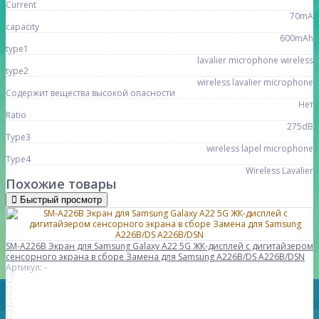
Current
70mA
capacity
600mAh
type1
lavalier microphone wireless
type2
wireless lavalier microphone
Содержит вещества высокой опасности
Нет
Ratio
275dB
Type3
wireless lapel microphone
Type4
Wireless Lavalier
Похожие товары
Быстрый просмотр
SM-A226B Экран для Samsung Galaxy A22 5G ЖК-дисплей с дигитайзером
сенсорного экрана в сборе Замена для Samsung A226B/DS A226B/DSN
Артикул: -