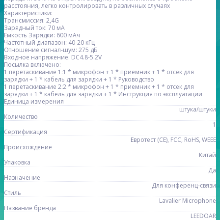
расстояния, легко контролировать в различных случаях
Характеристики:
Трансмиссия: 2,4G
Зарядный ток: 70 мА
Емкость Зарядки: 600 мАч
Частотный диапазон: 40-20 кГц
Отношение сигнал-шум: 275 дБ
Входное напряжение: DC4.8-5.2V
Посылка включено:
1 перетаскивание 1:1 * микрофон + 1 * приемник + 1 * отсек для
зарядки + 1 * кабель для зарядки + 1 * Руководство
1 перетаскивание 2:2 * микрофон + 1 * приемник + 1 * отсек для
зарядки + 1 * кабель для зарядки + 1 * Инструкция по эксплуатации
Единица измерения
штука/штуки
Количество
1
Сертификация
Евротест (СЕ), FCC, RoHS, WEEE
Происхождение
Китай
Упаковка
Да
Назначение
Для конференц-связи
Стиль
Lavalier Microphone
Название бренда
LEEDOAR