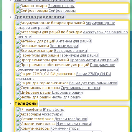
Замков товары
Сейфов товары
Средства радиосвязи
Аккумуляторные
батареи для раций
Аксессуары для раций по
брендам
Антенны для раций
Военные рации
Все радиостанции
Гарнитуры для раций
Программаторы для раций
Программное
обеспечение для раций
Рации 27МГц СИ-БИ
диапазона
Рации для горнолыжников
Спутниковые антенны
Цифровые рации
Чехлы для раций
Телефоны
IP телефоны
Аксессуары
Детали телефонов
Изменители голоса
Коммуникаторы