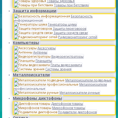
Товары здоровья
Товары при бетствиях
Защита информации
Безопасность
информационная
Генераторы шума
Защита переговоров
Защита средств связи
Радиомониторинг сетей
Компьютеры
Аксессуары
Антенны
Видеорегистраторы
Планшеты
Платы видеозахвата
Системы зрения
Металлоискатели
Металлоискатели подводные
Металлоискатели
профессиональные
Металлоискатели ручные
Микрофоны диктофоны
Диктофонов товары
Микрофонов товары
Подавители диктофонов
Оптика