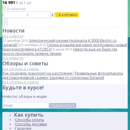
16 991
₽
за 1 шт
В наличии
-
+
В КОРЗИНУ
Новости
Все новости
Электрический резчик Husqvarna K 3000 Electric со
21 декабря 2016
скидкой!
Теперь в нашем магазине представлен новый
25 сентября 2016
бренд инструмента ATORCH
Никогда еще не было так
5 июня 2016
просто пропилить прямую линию
Все новости
Обзоры и советы
Все обзоры и советы
Как отследить транспорт на расстояние?
Правильные фотоаппараты
для повседневной съемки
Зарядки от солнечных батарей
Все обзоры и советы
Будьте в курсе!
Новости, обзоры и акции
ПОДПИСАТЬСЯ
Как купить
Способы оплаты
Способы доставки
Гарантия