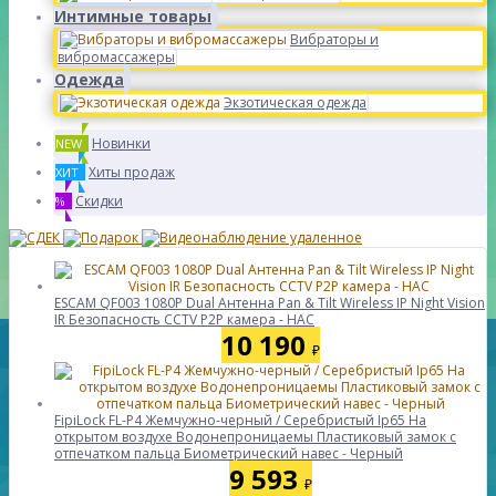
Интимные товары
Вибраторы и
вибромассажеры
Одежда
Экзотическая одежда
Новинки
NEW
Хиты продаж
ХИТ
Скидки
%
ESCAM QF003 1080P Dual Антенна Pan & Tilt Wireless IP Night Vision
IR Безопасность CCTV P2P камера - НАС
10 190
₽
FipiLock FL-P4 Жемчужно-черный / Серебристый Ip65 На
открытом воздухе Водонепроницаемы Пластиковый замок с
отпечатком пальца Биометрический навес - Черный
9 593
₽