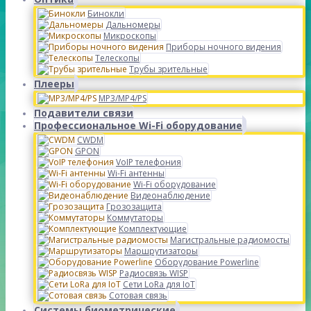
Бинокли
Дальномеры
Микроскопы
Приборы ночного видения
Телескопы
Трубы зрительные
Плееры
MP3/MP4/PS
Подавители связи
Профессиональное Wi-Fi оборудование
CWDM
GPON
VoIP телефония
Wi-Fi антенны
Wi-Fi оборудование
Видеонаблюдение
Грозозащита
Коммутаторы
Комплектующие
Магистральные радиомосты
Маршрутизаторы
Оборудование Powerline
Радиосвязь WISP
Сети LoRa для IoT
Сотовая связь
Системы биометрические