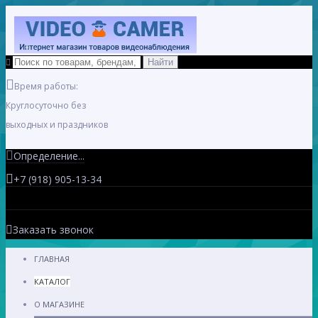
Время работы:
Круглосуточно без
выходных и праздников
Определение...
+7 (918) 905-13-34
Заказать звонок
ГЛАВНАЯ
КАТАЛОГ
О МАГАЗИНЕ