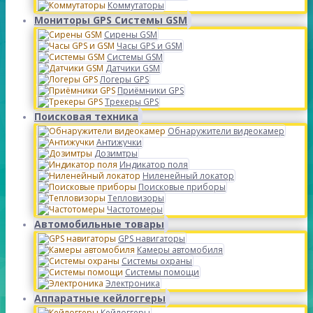
Коммутаторы
Мониторы GPS Системы GSM
Сирены GSM
Часы GPS и GSM
Системы GSM
Датчики GSM
Логеры GPS
Приёмники GPS
Трекеры GPS
Поисковая техника
Обнаружители видеокамер
Антижучки
Дозимтры
Индикатор поля
Ниленейный локатор
Поисковые приборы
Тепловизоры
Частотомеры
Автомобильные товары
GPS навигаторы
Камеры автомобиля
Системы охраны
Системы помощи
Электроника
Аппаратные кейлоггеры
Кейлоггеры