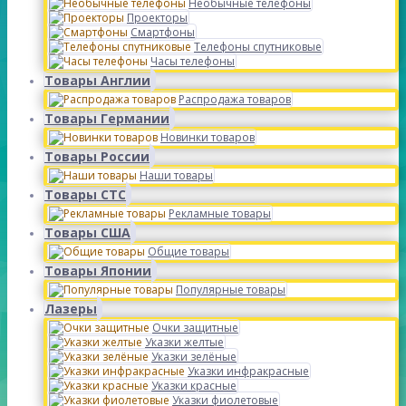
Необычные телефоны
Проекторы
Смартфоны
Телефоны спутниковые
Часы телефоны
Товары Англии
Распродажа товаров
Товары Германии
Новинки товаров
Товары России
Наши товары
Товары СТС
Рекламные товары
Товары США
Общие товары
Товары Японии
Популярные товары
Лазеры
Очки защитные
Указки желтые
Указки зелёные
Указки инфракрасные
Указки красные
Указки фиолетовые