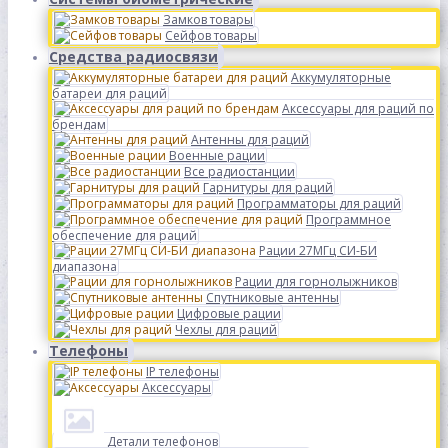
Замков товары
Сейфов товары
Средства радиосвязи
Аккумуляторные
батареи для раций
Аксессуары для раций по
брендам
Антенны для раций
Военные рации
Все радиостанции
Гарнитуры для раций
Программаторы для раций
Программное
обеспечение для раций
Рации 27МГц СИ-БИ
диапазона
Рации для горнолыжников
Спутниковые антенны
Цифровые рации
Чехлы для раций
Телефоны
IP телефоны
Аксессуары
Детали телефонов