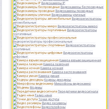
Видеокамеры IP
Видеокамеры беспроводные
Видеокамеры проводные
Видеокамеры уличные
Видеорегистраторы
автомобильные
Видеорегистраторы микро
Видеорегистраторы
портативные
Видеорегистраторы профессиональные
Видеорегистраторы
спортивные
Видеорегистраторы
цифровые
Камера взрывозащищенная
Камера лазерная
Камера ночная
Камера распознавания
Камера умная
Кодеры-декодеры
Микрофоны видеокамер
Модемы
Передатчики видеосигнала
Радио няня
Точки доступа
Видео ресиверы
Видеотелефоны