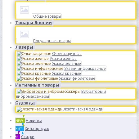
Общие товары
Товары Японии
Популярные товары
Лазеры
Очки защитные
Указки желтые
Указки зелёные
Указки инфракрасные
Указки красные
Указки фиолетовые
Интимные товары
Вибраторы и
вибромассажеры
Одежда
Экзотическая одежда
Новинки
NEW
Хиты продаж
ХИТ
Скидки
%