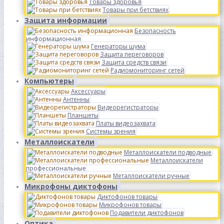
Товары здоровья
Товары при бетствиях
Защита информации
Безопасность
информационная
Генераторы шума
Защита переговоров
Защита средств связи
Радиомониторинг сетей
Компьютеры
Аксессуары
Антенны
Видеорегистраторы
Планшеты
Платы видеозахвата
Системы зрения
Металлоискатели
Металлоискатели подводные
Металлоискатели
профессиональные
Металлоискатели ручные
Микрофоны диктофоны
Диктофонов товары
Микрофонов товары
Подавители диктофонов
Оптика