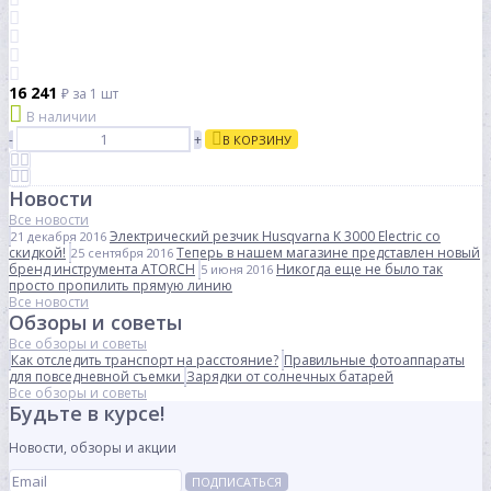
16 241
₽
за 1 шт
В наличии
-
+
В КОРЗИНУ
Новости
Все новости
Электрический резчик Husqvarna K 3000 Electric со
21 декабря 2016
скидкой!
Теперь в нашем магазине представлен новый
25 сентября 2016
бренд инструмента ATORCH
Никогда еще не было так
5 июня 2016
просто пропилить прямую линию
Все новости
Обзоры и советы
Все обзоры и советы
Как отследить транспорт на расстояние?
Правильные фотоаппараты
для повседневной съемки
Зарядки от солнечных батарей
Все обзоры и советы
Будьте в курсе!
Новости, обзоры и акции
ПОДПИСАТЬСЯ