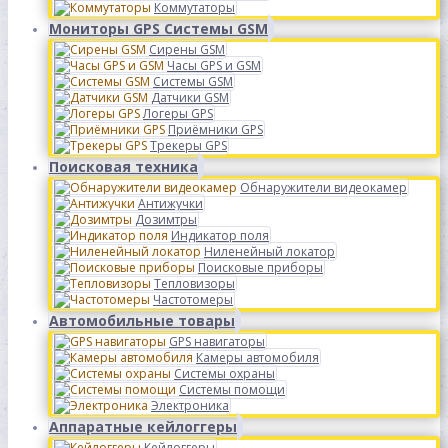
Коммутаторы
Мониторы GPS Системы GSM
Сирены GSM
Часы GPS и GSM
Системы GSM
Датчики GSM
Логеры GPS
Приёмники GPS
Трекеры GPS
Поисковая техника
Обнаружители видеокамер
Антижучки
Дозимтры
Индикатор поля
Ниленейный локатор
Поисковые приборы
Тепловизоры
Частотомеры
Автомобильные товары
GPS навигаторы
Камеры автомобиля
Системы охраны
Системы помощи
Электроника
Аппаратные кейлоггеры
Кейлоггеры