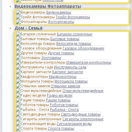
Видеокамеры Фотоаппараты
Видеокамеры
Трейл фотокамеры
Фотоаппараты
Дом - Семья
Батареи солнечные
Бытовые товары
Велосипеда товары
Газовое оборудование
Другие товары
Зоотовары
Измерители-контролеры
Инструменты сада
Картинг запчасти
Квадрокоптеры
Мотоцикла товары
Отмычки замков
Очки мультемидийные
Радио модели
Рации товары
Роботов товары
Рыбалка - Охота
Светодиодные товары
Сигареты электронные
Сигнализация воды
Спорта товары