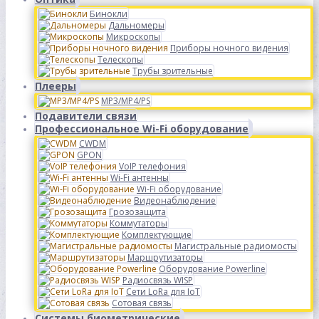
Бинокли
Дальномеры
Микроскопы
Приборы ночного видения
Телескопы
Трубы зрительные
Плееры
MP3/MP4/PS
Подавители связи
Профессиональное Wi-Fi оборудование
CWDM
GPON
VoIP телефония
Wi-Fi антенны
Wi-Fi оборудование
Видеонаблюдение
Грозозащита
Коммутаторы
Комплектующие
Магистральные радиомосты
Маршрутизаторы
Оборудование Powerline
Радиосвязь WISP
Сети LoRa для IoT
Сотовая связь
Системы биометрические