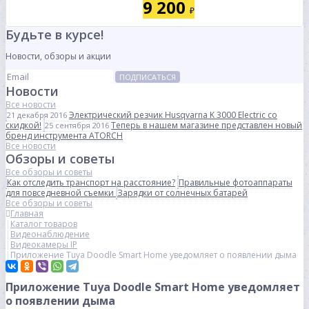
9 200
₽
Будьте в курсе!
Новости, обзоры и акции
ПОДПИСАТЬСЯ
Новости
Все новости
Электрический резчик Husqvarna K 3000 Electric со
21 декабря 2016
скидкой!
Теперь в нашем магазине представлен новый
25 сентября 2016
бренд инструмента ATORCH
Все новости
Обзоры и советы
Все обзоры и советы
Как отследить транспорт на расстояние?
Правильные фотоаппараты
для повседневной съемки
Зарядки от солнечных батарей
Все обзоры и советы
Главная
Каталог товаров
Видеонаблюдение
Видеокамеры IP
Приложение Tuya Doodle Smart Home уведомляет о появлении дыма
Приложение Tuya Doodle Smart Home уведомляет
о появлении дыма