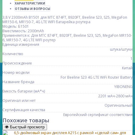
ХАРАКТЕРИСТИКИ
ОТЗЫВЫ И ВОПРОСЫ
3,8 V 2300mAh B1501 для МТС 874FT, 8920FT, Beeline S23, S25, MegaFon
MR150-6, MR150-7, 4G LTE WIFI батарейка роутера
Модель: Б1501
Вместимость: 2300mAh
Применяется к: Для МТС 874FT, 8920FT, Beeline S23, S25, MegaFon MR150-
6, MR150-7, 4G LTE WIFI роутер
Единица измерения
штука/штуки
Количество
1
Происхождение
Китай
Номер модели
For Beeline S23 4G LTE WiFi Router Battery
Название бренда
YIBONENG
Емкость батареи (мА*ч)
2201 мАч-2800 мАч
Оригинал или нет
Оригинальный
Сертификация качества
Европейский сертификат соответствия
Похожие товары
Быстрый просмотр