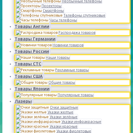
Необычные телефоны
Проекторы
Смартфоны
Телефоны спутниковые
Часы телефоны
Товары Англии
Распродажа товаров
Товары Германии
Новинки товаров
Товары России
Наши товары
Товары СТС
Рекламные товары
Товары США
Общие товары
Товары Японии
Популярные товары
Лазеры
Очки защитные
Указки желтые
Указки зелёные
Указки инфракрасные
Указки красные
Указки фиолетовые