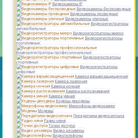
Видеокамеры IP
Видеокамеры беспроводные
Видеокамеры проводные
Видеокамеры уличные
Видеорегистраторы
автомобильные
Видеорегистраторы микро
Видеорегистраторы
портативные
Видеорегистраторы профессиональные
Видеорегистраторы
спортивные
Видеорегистраторы
цифровые
Камера взрывозащищенная
Камера лазерная
Камера ночная
Камера распознавания
Камера умная
Кодеры-декодеры
Микрофоны видеокамер
Модемы
Передатчики видеосигнала
Радио няня
Точки доступа
Видео ресиверы
Видеотелефоны