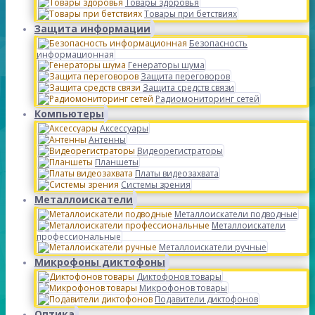
Товары здоровья
Товары при бетствиях
Защита информации
Безопасность
информационная
Генераторы шума
Защита переговоров
Защита средств связи
Радиомониторинг сетей
Компьютеры
Аксессуары
Антенны
Видеорегистраторы
Планшеты
Платы видеозахвата
Системы зрения
Металлоискатели
Металлоискатели подводные
Металлоискатели
профессиональные
Металлоискатели ручные
Микрофоны диктофоны
Диктофонов товары
Микрофонов товары
Подавители диктофонов
Оптика