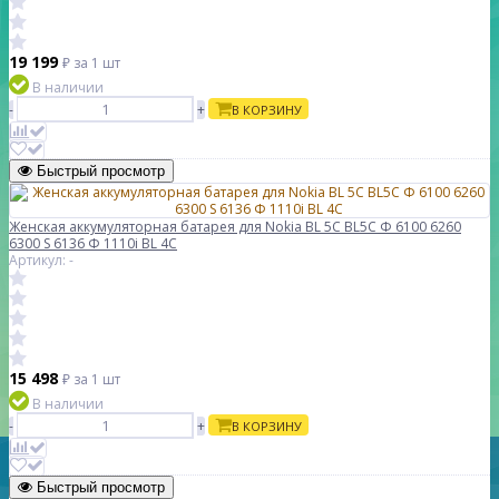
19 199
₽
за 1 шт
В наличии
-
+
В КОРЗИНУ
Быстрый просмотр
Женская аккумуляторная батарея для Nokia BL 5C BL5C Φ 6100 6260
6300 S 6136 Φ 1110i BL 4C
Артикул: -
15 498
₽
за 1 шт
В наличии
-
+
В КОРЗИНУ
Быстрый просмотр