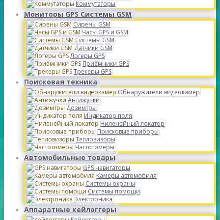
Коммутаторы
Мониторы GPS Системы GSM
Сирены GSM
Часы GPS и GSM
Системы GSM
Датчики GSM
Логеры GPS
Приёмники GPS
Трекеры GPS
Поисковая техника
Обнаружители видеокамер
Антижучки
Дозимтры
Индикатор поля
Ниленейный локатор
Поисковые приборы
Тепловизоры
Частотомеры
Автомобильные товары
GPS навигаторы
Камеры автомобиля
Системы охраны
Системы помощи
Электроника
Аппаратные кейлоггеры
Кейлоггеры