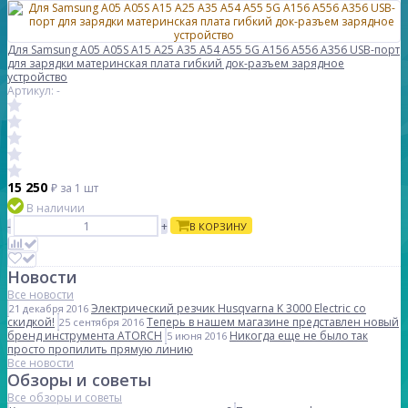
Для Samsung A05 A05S A15 A25 A35 A54 A55 5G A156 A556 A356 USB-порт
для зарядки материнская плата гибкий док-разъем зарядное
устройство
Артикул: -
15 250
₽
за 1 шт
В наличии
-
+
В КОРЗИНУ
Новости
Все новости
Электрический резчик Husqvarna K 3000 Electric со
21 декабря 2016
скидкой!
Теперь в нашем магазине представлен новый
25 сентября 2016
бренд инструмента ATORCH
Никогда еще не было так
5 июня 2016
просто пропилить прямую линию
Все новости
Обзоры и советы
Все обзоры и советы