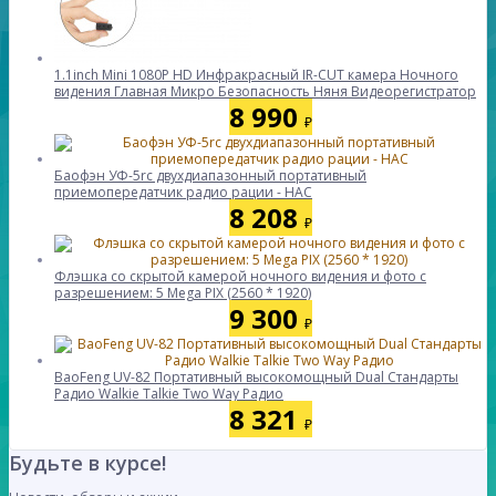
1.1inch Mini 1080P HD Инфракрасный IR-CUT камера Ночного
видения Главная Микро Безопасность Няня Видеорегистратор
8 990
₽
Баофэн УФ-5rc двухдиапазонный портативный
приемопередатчик радио рации - НАС
8 208
₽
Флэшка со скрытой камерой ночного видения и фото с
разрешением: 5 Mega PIX (2560 * 1920)
9 300
₽
BaoFeng UV-82 Портативный высокомощный Dual Стандарты
Радио Walkie Talkie Two Way Радио
8 321
₽
Будьте в курсе!