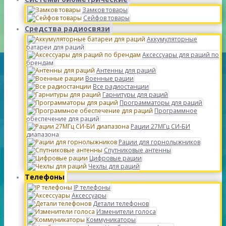
Замков товары
Сейфов товары
Средства радиосвязи
Аккумуляторные
батареи для раций
Аксессуары для раций по
брендам
Антенны для раций
Военные рации
Все радиостанции
Гарнитуры для раций
Программаторы для раций
Программное
обеспечение для раций
Рации 27МГц СИ-БИ
диапазона
Рации для горнолыжников
Спутниковые антенны
Цифровые рации
Чехлы для раций
Телефоны
IP телефоны
Аксессуары
Детали телефонов
Изменители голоса
Коммуникаторы