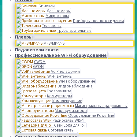
Бинокли
Дальномеры
Микроскопы
Приборы ночного видения
Телескопы
Трубы зрительные
Плееры
MP3/MP4/PS
Подавители связи
Профессиональное Wi-Fi оборудование
CWDM
GPON
VoIP телефония
Wi-Fi антенны
Wi-Fi оборудование
Видеонаблюдение
Грозозащита
Коммутаторы
Комплектующие
Магистральные радиомосты
Маршрутизаторы
Оборудование Powerline
Радиосвязь WISP
Сети LoRa для IoT
Сотовая связь
Системы биометрические