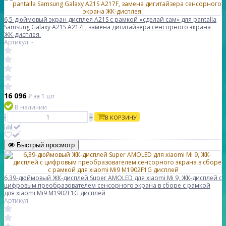
6,5-дюймовый экран дисплея A21S с рамкой «сделай сам» для pantalla
Samsung Galaxy A21S A217F, замена дигитайзера сенсорного экрана
ЖК-дисплея.
Артикул: -
16 096
₽
за 1 шт
В наличии
-
+
В КОРЗИНУ
Быстрый просмотр
6,39-дюймовый ЖК-дисплей Super AMOLED для xiaomi Mi 9, ЖК-дисплей с
цифровым преобразователем сенсорного экрана в сборе с рамкой
для xiaomi Mi9 M1902F1G дисплей
Артикул: -