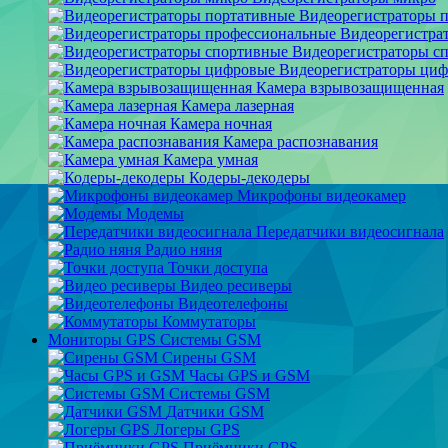
Видеорегистраторы 
Видеорегистра
Видеорегистраторы с
Видеорегистраторы ци
Камера взрывозащищенная
Камера лазерная
Камера ночная
Камера распознавания
Камера умная
Кодеры-декодеры
Микрофоны видеокамер
Модемы
Передатчики видеосигнала
Радио няня
Точки доступа
Видео ресиверы
Видеотелефоны
Коммутаторы
Мониторы GPS Системы GSM
Сирены GSM
Часы GPS и GSM
Системы GSM
Датчики GSM
Логеры GPS
Приёмники GPS