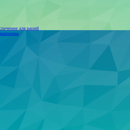
спечение для раций
иапазона