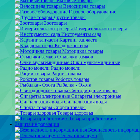
Бытовые товары
Велосипеда товары
Газовое оборудование
Другие товары
Зоотовары
Измерители-контролеры
Инструменты сада
Картинг запчасти
Квадрокоптеры
Мотоцикла товары
Отмычки замков
Очки мультемидийные
Радио модели
Рации товары
Роботов товары
Рыбалка - Охота
Светодиодные товары
Сигареты электронные
Сигнализация воды
Спорта товары
Товары здоровья
Товары при бетствиях
Защита информации
Безопасность информа
Генераторы шума