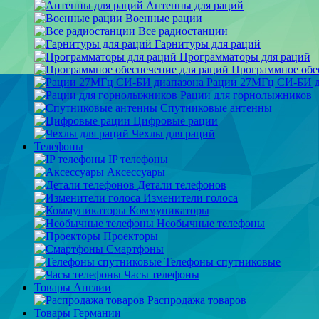
Антенны для раций
Военные рации
Все радиостанции
Гарнитуры для раций
Программаторы для раций
Программное обе
Рации 27МГц СИ-БИ д
Рации для горнолыжников
Спутниковые антенны
Цифровые рации
Чехлы для раций
Телефоны
IP телефоны
Аксессуары
Детали телефонов
Изменители голоса
Коммуникаторы
Необычные телефоны
Проекторы
Смартфоны
Телефоны спутниковые
Часы телефоны
Товары Англии
Распродажа товаров
Товары Германии