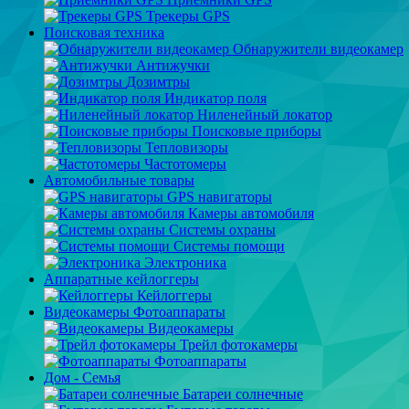
Трекеры GPS
Поисковая техника
Обнаружители видеокамер
Антижучки
Дозимтры
Индикатор поля
Ниленейный локатор
Поисковые приборы
Тепловизоры
Частотомеры
Автомобильные товары
GPS навигаторы
Камеры автомобиля
Системы охраны
Системы помощи
Электроника
Аппаратные кейлоггеры
Кейлоггеры
Видеокамеры Фотоаппараты
Видеокамеры
Трейл фотокамеры
Фотоаппараты
Дом - Семья
Батареи солнечные