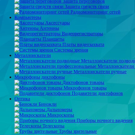
Защита переговоров
Защита средств связи
Радиомониторинг сетей
Компьютеры
Аксессуары
Антенны
Видеорегистраторы
Планшеты
Платы видеозахвата
Системы зрения
Металлоискатели
Металлоискатели подвод
Металлоискатели
Металлоискатели ручные
Микрофоны диктофоны
Диктофонов товары
Микрофонов товары
Подавители диктофонов
Оптика
Бинокли
Дальномеры
Микроскопы
Приборы ночного видения
Телескопы
Трубы зрительные