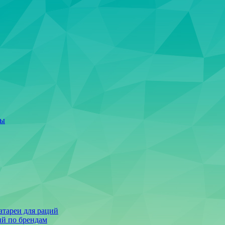
ты
тареи для раций
ий по брендам