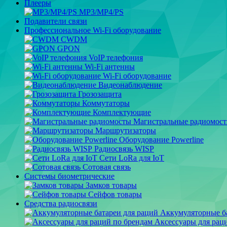
Плееры
MP3/MP4/PS
Подавители связи
Профессиональное Wi-Fi оборудование
CWDM
GPON
VoIP телефония
Wi-Fi антенны
Wi-Fi оборудование
Видеонаблюдение
Грозозащита
Коммутаторы
Комплектующие
Магистральные радиомос
Маршрутизаторы
Оборудование Powerline
Радиосвязь WISP
Сети LoRa для IoT
Сотовая связь
Системы биометрические
Замков товары
Сейфов товары
Средства радиосвязи
Аккумуляторные ба
Аксессуары для рац