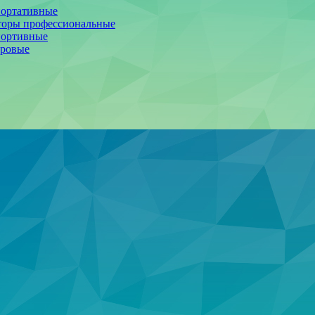
портативные
торы профессиональные
портивные
фровые