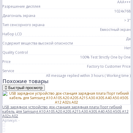
AAA+++
Разрешение дисплея
1024x768
Диагональ экрана
> 3"
Тип сенсорного экрана
Емкостный экран
Набор LCD
Да
Содержит вещества высокой опасности
Нет
Quality Control
100% Test Strictly One by One
Price
Factory to Customer Price
Service
All message replied within 3 hours ( Working time )
Похожие товары
Быстрый просмотр
USB зарядное устройство док-станция зарядная плата Порт гибкий
кабель для Samsung A10 A10S A20 A20S A21S A30 A30S A40 A50 A50S A12
A02s A02
Артикул: -