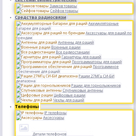
Замков товары
Сейфов товары
Средства радиосвязи
Аккумуляторные
батареи для раций
Аксессуары для раций по
брендам
Антенны для раций
Военные рации
Все радиостанции
Гарнитуры для раций
Программаторы для раций
Программное
обеспечение для раций
Рации 27МГц СИ-БИ
диапазона
Рации для горнолыжников
Спутниковые антенны
Цифровые рации
Чехлы для раций
Телефоны
IP телефоны
Аксессуары
Детали телефонов