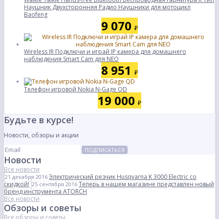
Наушник Двухсторонняя Радио Наушники для мотоцикл
Baofeng
9 070
₽
Wireless IR Подключи и играй IP камера для домашнего
наблюдения Smart Cam для NEO
8 951
₽
Телефон игровой Nokia N-Gage QD
19 000
₽
Будьте в курсе!
Новости, обзоры и акции
ПОДПИСАТЬСЯ
Новости
Все новости
Электрический резчик Husqvarna K 3000 Electric со
21 декабря 2016
скидкой!
Теперь в нашем магазине представлен новый
25 сентября 2016
бренд инструмента ATORCH
Все новости
Обзоры и советы
Все обзоры и советы