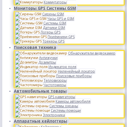
Коммутаторы
Мониторы GPS Системы GSM
Сирены GSM
Часы GPS и GSM
Системы GSM
Датчики GSM
Логеры GPS
Приёмники GPS
Трекеры GPS
Поисковая техника
Обнаружители видеокамер
Антижучки
Дозимтры
Индикатор поля
Ниленейный локатор
Поисковые приборы
Тепловизоры
Частотомеры
Автомобильные товары
GPS навигаторы
Камеры автомобиля
Системы охраны
Системы помощи
Электроника
Аппаратные кейлоггеры
Кейлоггеры