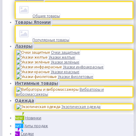
Общие товары
Товары Японии
Популярные товары
Лазеры
Очки защитные
Указки желтые
Указки зелёные
Указки инфракрасные
Указки красные
Указки фиолетовые
Интимные товары
Вибраторы и
вибромассажеры
Одежда
Экзотическая одежда
Новинки
NEW
Хиты продаж
ХИТ
Скидки
%