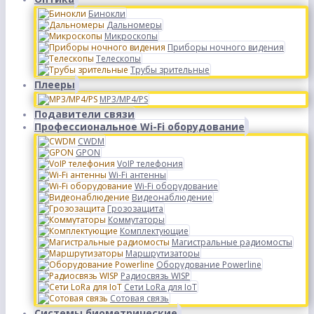
Бинокли
Дальномеры
Микроскопы
Приборы ночного видения
Телескопы
Трубы зрительные
Плееры
MP3/MP4/PS
Подавители связи
Профессиональное Wi-Fi оборудование
CWDM
GPON
VoIP телефония
Wi-Fi антенны
Wi-Fi оборудование
Видеонаблюдение
Грозозащита
Коммутаторы
Комплектующие
Магистральные радиомосты
Маршрутизаторы
Оборудование Powerline
Радиосвязь WISP
Сети LoRa для IoT
Сотовая связь
Системы биометрические