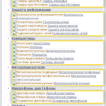
Товары здоровья
Товары при бетствиях
Защита информации
Безопасность
информационная
Генераторы шума
Защита переговоров
Защита средств связи
Радиомониторинг сетей
Компьютеры
Аксессуары
Антенны
Видеорегистраторы
Планшеты
Платы видеозахвата
Системы зрения
Металлоискатели
Металлоискатели подводные
Металлоискатели
профессиональные
Металлоискатели ручные
Микрофоны диктофоны
Диктофонов товары
Микрофонов товары
Подавители диктофонов
Оптика