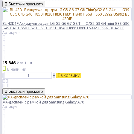
Быстрый просмотр
BL-42D1F Аккумулятор для LG G5 G6 G7 G8 ThinQ/G2 G3 G4 mini G3S G3C
G4S G4C H850 H820 H830 H831 H840 H868 H860 LS992 US992 BL 42DIF
Артикул: -
15 846
₽
за 1 шт
В наличии
-
+
В КОРЗИНУ
Быстрый просмотр
ЖК-дисплей с рамкой для Samsung Galaxy A70
Артикул: -