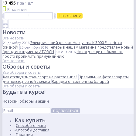
17 455
₽
за 1 шт
В наличии
-
+
В КОРЗИНУ
Новости
Все новости
Электрический резчик Husqvarna K 3000 Electric со
21 декабря 2016
скидкой!
Теперь в нашем магазине представлен новый
25 сентября 2016
бренд инструмента ATORCH
Никогда еще не было так
5 июня 2016
просто пропилить прямую линию
Все новости
Обзоры и советы
Все обзоры и советы
Как отследить транспорт на расстояние?
Правильные фотоаппараты
для повседневной съемки
Зарядки от солнечных батарей
Все обзоры и советы
Будьте в курсе!
Новости, обзоры и акции
ПОДПИСАТЬСЯ
Как купить
Способы оплаты
Способы доставки
Гарантия