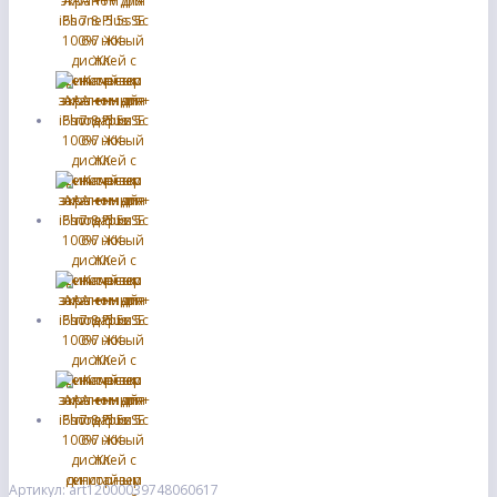
Артикул: art12000039748060617