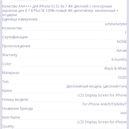
Качество AAA+++ для iPhone 5s 5c 6s 7 ЖК-дисплей с сенсорным
экраном для 6 7 8 Plus SE 100% новый ЖК-дигитайзер закаленный +
подарки
Единица измерения
штука/штуки
Количество
1
Сертификация
NONE
Происхождение
Китай
Warranty
6 months
Color
Black & White
Материал
OLED
Тип
Дисплейный модуль (дисплей+тач)
Name
LCD Display Screen for iPhone
Номер модели
for iPhone 4/4s/5/5S/6/6s/7
Название бренда
Нет
Item Name
LCD Display Screen for iPhone
Quality