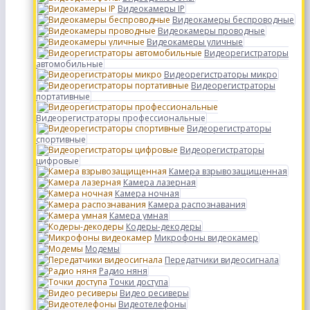
Видеокамеры IP
Видеокамеры беспроводные
Видеокамеры проводные
Видеокамеры уличные
Видеорегистраторы
автомобильные
Видеорегистраторы микро
Видеорегистраторы
портативные
Видеорегистраторы профессиональные
Видеорегистраторы
спортивные
Видеорегистраторы
цифровые
Камера взрывозащищенная
Камера лазерная
Камера ночная
Камера распознавания
Камера умная
Кодеры-декодеры
Микрофоны видеокамер
Модемы
Передатчики видеосигнала
Радио няня
Точки доступа
Видео ресиверы
Видеотелефоны