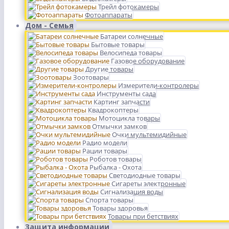
Трейл фотокамеры
Фотоаппараты
Дом - Семья
Батареи солнечные
Бытовые товары
Велосипеда товары
Газовое оборудование
Другие товары
Зоотовары
Измерители-контролеры
Инструменты сада
Картинг запчасти
Квадрокоптеры
Мотоцикла товары
Отмычки замков
Очки мультемидийные
Радио модели
Рации товары
Роботов товары
Рыбалка - Охота
Светодиодные товары
Сигареты электронные
Сигнализация воды
Спорта товары
Товары здоровья
Товары при бетствиях
Защита информации