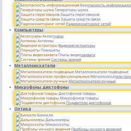
Безопасность информацио
Генераторы шума
Защита переговоров
Защита средств связи
Радиомониторинг сетей
Компьютеры
Аксессуары
Антенны
Видеорегистраторы
Планшеты
Платы видеозахвата
Системы зрения
Металлоискатели
Металлоискатели подводные
Металлоискатели пр
Металлоискатели ручные
Микрофоны диктофоны
Диктофонов товары
Микрофонов товары
Подавители диктофонов
Оптика
Бинокли
Дальномеры
Микроскопы
Приборы ночного видения