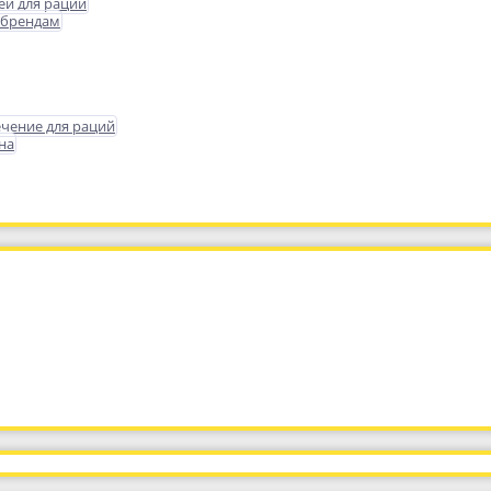
еи для раций
 брендам
чение для раций
на