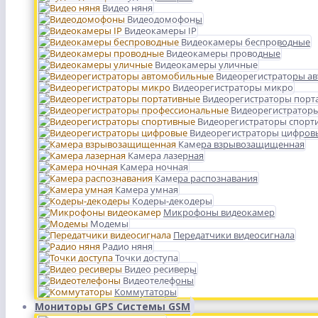
Видео няня
Видеодомофоны
Видеокамеры IP
Видеокамеры беспроводные
Видеокамеры проводные
Видеокамеры уличные
Видеорегистраторы а
Видеорегистраторы микро
Видеорегистраторы порт
Видеорегистратор
Видеорегистраторы спорт
Видеорегистраторы цифров
Камера взрывозащищенная
Камера лазерная
Камера ночная
Камера распознавания
Камера умная
Кодеры-декодеры
Микрофоны видеокамер
Модемы
Передатчики видеосигнала
Радио няня
Точки доступа
Видео ресиверы
Видеотелефоны
Коммутаторы
Мониторы GPS Системы GSM