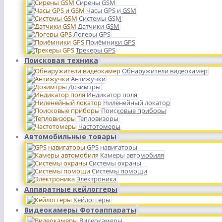
Сирены GSM
Часы GPS и GSM
Системы GSM
Датчики GSM
Логеры GPS
Приёмники GPS
Трекеры GPS
Поисковая техника
Обнаружители видеокамер
Антижучки
Дозимтры
Индикатор поля
Ниленейный локатор
Поисковые приборы
Тепловизоры
Частотомеры
Автомобильные товары
GPS навигаторы
Камеры автомобиля
Системы охраны
Системы помощи
Электроника
Аппаратные кейлоггеры
Кейлоггеры
Видеокамеры Фотоаппараты
Видеокамеры