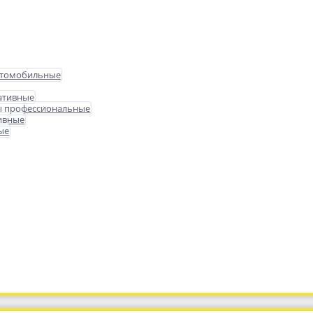
втомобильные
ативные
ы профессиональные
ивные
ые