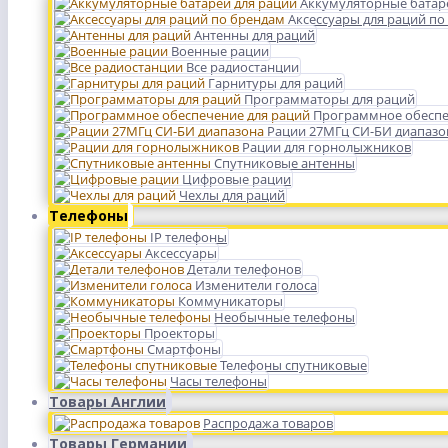
Аккумуляторные батар
Аксессуары для раций по
Антенны для раций
Военные рации
Все радиостанции
Гарнитуры для раций
Программаторы для раций
Программное обеспе
Рации 27МГц СИ-БИ диапазо
Рации для горнолыжников
Спутниковые антенны
Цифровые рации
Чехлы для раций
Телефоны
IP телефоны
Аксессуары
Детали телефонов
Изменители голоса
Коммуникаторы
Необычные телефоны
Проекторы
Смартфоны
Телефоны спутниковые
Часы телефоны
Товары Англии
Распродажа товаров
Товары Германии