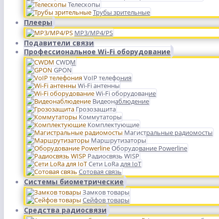
Телескопы
Трубы зрительные
Плееры
MP3/MP4/PS
Подавители связи
Профессиональное Wi-Fi оборудование
CWDM
GPON
VoIP телефония
Wi-Fi антенны
Wi-Fi оборудование
Видеонаблюдение
Грозозащита
Коммутаторы
Комплектующие
Магистральные радиомосты
Маршрутизаторы
Оборудование Powerline
Радиосвязь WISP
Сети LoRa для IoT
Сотовая связь
Системы биометрические
Замков товары
Сейфов товары
Средства радиосвязи