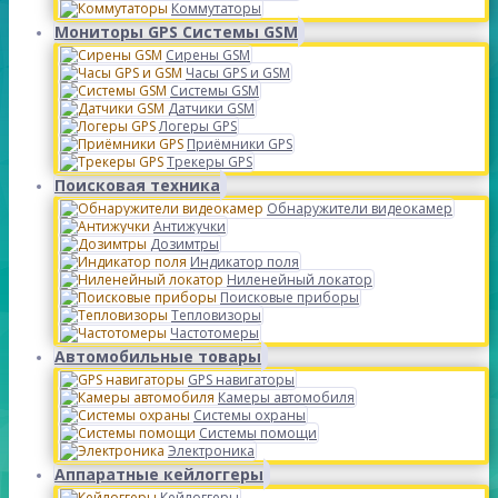
Коммутаторы
Мониторы GPS Системы GSM
Сирены GSM
Часы GPS и GSM
Системы GSM
Датчики GSM
Логеры GPS
Приёмники GPS
Трекеры GPS
Поисковая техника
Обнаружители видеокамер
Антижучки
Дозимтры
Индикатор поля
Ниленейный локатор
Поисковые приборы
Тепловизоры
Частотомеры
Автомобильные товары
GPS навигаторы
Камеры автомобиля
Системы охраны
Системы помощи
Электроника
Аппаратные кейлоггеры
Кейлоггеры