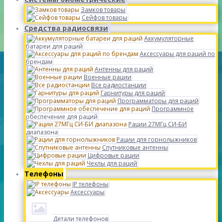
Замков товары
Сейфов товары
Средства радиосвязи
Аккумуляторные
батареи для раций
Аксессуары для раций по
брендам
Антенны для раций
Военные рации
Все радиостанции
Гарнитуры для раций
Программаторы для раций
Программное
обеспечение для раций
Рации 27МГц СИ-БИ
диапазона
Рации для горнолыжников
Спутниковые антенны
Цифровые рации
Чехлы для раций
Телефоны
IP телефоны
Аксессуары
Детали телефонов