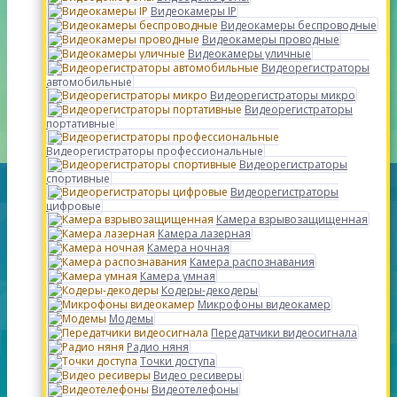
Видеокамеры IP
Видеокамеры беспроводные
Видеокамеры проводные
Видеокамеры уличные
Видеорегистраторы
автомобильные
Видеорегистраторы микро
Видеорегистраторы
портативные
Видеорегистраторы профессиональные
Видеорегистраторы
спортивные
Видеорегистраторы
цифровые
Камера взрывозащищенная
Камера лазерная
Камера ночная
Камера распознавания
Камера умная
Кодеры-декодеры
Микрофоны видеокамер
Модемы
Передатчики видеосигнала
Радио няня
Точки доступа
Видео ресиверы
Видеотелефоны