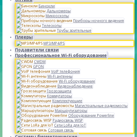
Бинокли
Дальномеры
Микроскопы
Приборы ночного видения
Телескопы
Трубы зрительные
Плееры
MP3/MP4/PS
Подавители связи
Профессиональное Wi-Fi оборудование
CWDM
GPON
VoIP телефония
Wi-Fi антенны
Wi-Fi оборудование
Видеонаблюдение
Грозозащита
Коммутаторы
Комплектующие
Магистральные радиомосты
Маршрутизаторы
Оборудование Powerline
Радиосвязь WISP
Сети LoRa для IoT
Сотовая связь
Системы биометрические