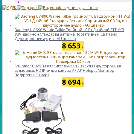
Baofeng UV-990 Walkie Talkie Тройной 10 Вт Двойной PTT УКВ
УВЧ Двойной Стандарты Ветчина Портативный CB Радио
Двухстороннее аудио - AU штекер
8 653
₽
SriHome SH029 3-мегапиксельная 1296P Wi-Fi двусторонняя
аудиосвязь HD IP-видео камера AP AP Hotspot Монитор
Поддержка SD-карт
8 694
₽