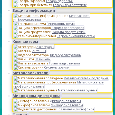
Товары здоровья
Товары при бетствиях
Защита информации
Безопасность
информационная
Генераторы шума
Защита переговоров
Защита средств связи
Радиомониторинг сетей
Компьютеры
Аксессуары
Антенны
Видеорегистраторы
Планшеты
Платы видеозахвата
Системы зрения
Металлоискатели
Металлоискатели подводные
Металлоискатели
профессиональные
Металлоискатели ручные
Микрофоны диктофоны
Диктофонов товары
Микрофонов товары
Подавители диктофонов
Оптика