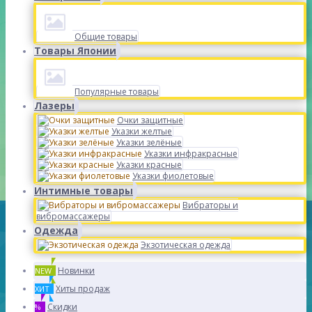
Общие товары
Товары Японии
Популярные товары
Лазеры
Очки защитные
Указки желтые
Указки зелёные
Указки инфракрасные
Указки красные
Указки фиолетовые
Интимные товары
Вибраторы и
вибромассажеры
Одежда
Экзотическая одежда
Новинки
NEW
Хиты продаж
ХИТ
Скидки
%