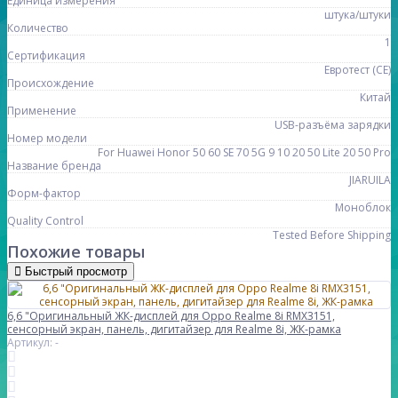
Единица измерения
штука/штуки
Количество
1
Сертификация
Евротест (СЕ)
Происхождение
Китай
Применение
USB-разъёма зарядки
Номер модели
For Huawei Honor 50 60 SE 70 5G 9 10 20 50 Lite 20 50 Pro
Название бренда
JIARUILA
Форм-фактор
Моноблок
Quality Control
Tested Before Shipping
Похожие товары
Быстрый просмотр
6,6 "Оригинальный ЖК-дисплей для Oppo Realme 8i RMX3151,
сенсорный экран, панель, дигитайзер для Realme 8i, ЖК-рамка
Артикул: -