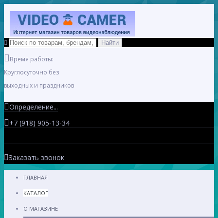
Время работы:
Круглосуточно без
выходных и праздников
Определение...
+7 (918) 905-13-34
Заказать звонок
ГЛАВНАЯ
КАТАЛОГ
О МАГАЗИНЕ