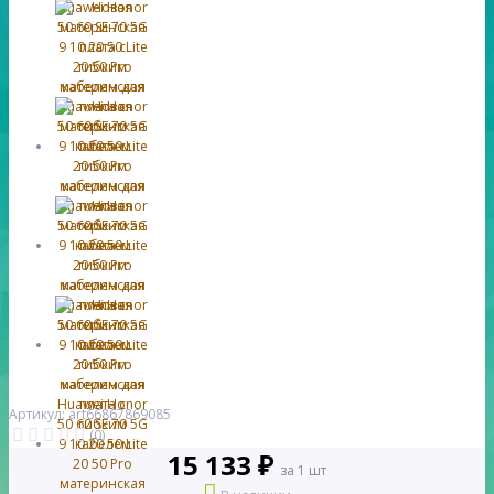
Артикул: art66867869085
(0)
15 133 ₽
за 1 шт