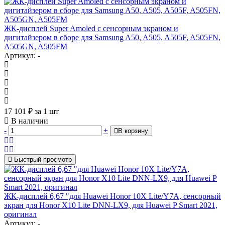
ЖК-дисплей Super Amoled с сенсорным экраном и
дигитайзером в сборе для Samsung A50, A505, A505F, A505FN,
A505GN, A505FM
Артикул: -
17 101
₽
за 1 шт
В наличии
-
+
В корзину
Быстрый просмотр
ЖК-дисплей 6,67 "для Huawei Honor 10X Lite/Y7A, сенсорный
экран для Honor X10 Lite DNN-LX9, для Huawei P Smart 2021,
оригинал
Артикул: -