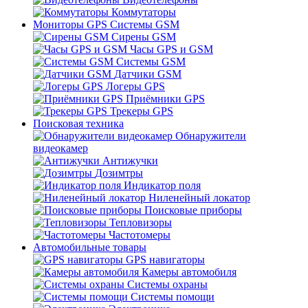
Коммутаторы
Мониторы GPS Системы GSM
Сирены GSM
Часы GPS и GSM
Системы GSM
Датчики GSM
Логеры GPS
Приёмники GPS
Трекеры GPS
Поисковая техника
Обнаружители
видеокамер
Антижучки
Дозимтры
Индикатор поля
Ниленейный локатор
Поисковые приборы
Тепловизоры
Частотомеры
Автомобильные товары
GPS навигаторы
Камеры автомобиля
Системы охраны
Системы помощи