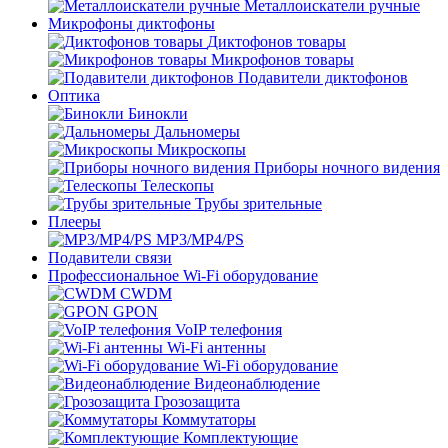
Металлоискатели ручные
Микрофоны диктофоны
Диктофонов товары
Микрофонов товары
Подавители диктофонов
Оптика
Бинокли
Дальномеры
Микроскопы
Приборы ночного видения
Телескопы
Трубы зрительные
Плееры
MP3/MP4/PS
Подавители связи
Профессиональное Wi-Fi оборудование
CWDM
GPON
VoIP телефония
Wi-Fi антенны
Wi-Fi оборудование
Видеонаблюдение
Грозозащита
Коммутаторы
Комплектующие