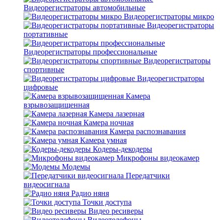
Видеорегистраторы автомобильные
Видеорегистраторы микро
Видеорегистраторы
портативные
Видеорегистраторы профессиональные
Видеорегистраторы
спортивные
Видеорегистраторы
цифровые
Камера
взрывозащищенная
Камера лазерная
Камера ночная
Камера распознавания
Камера умная
Кодеры-декодеры
Микрофоны видеокамер
Модемы
Передатчики
видеосигнала
Радио няня
Точки доступа
Видео ресиверы
Видеотелефоны