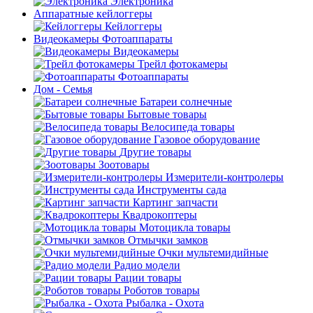
Электроника
Аппаратные кейлоггеры
Кейлоггеры
Видеокамеры Фотоаппараты
Видеокамеры
Трейл фотокамеры
Фотоаппараты
Дом - Семья
Батареи солнечные
Бытовые товары
Велосипеда товары
Газовое оборудование
Другие товары
Зоотовары
Измерители-контролеры
Инструменты сада
Картинг запчасти
Квадрокоптеры
Мотоцикла товары
Отмычки замков
Очки мультемидийные
Радио модели
Рации товары
Роботов товары
Рыбалка - Охота