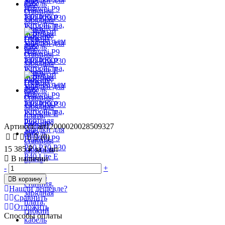
Артикул: art12000020028509327
(0)
15 385 ₽
за 1 шт
В наличии
-
+
В корзину
Нашли дешевле?
Сравнить
Отложить
Способы оплаты