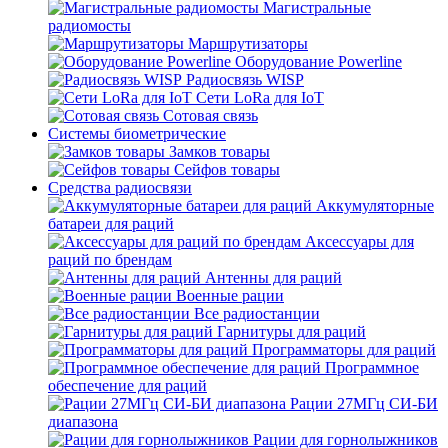
Магистральные
радиомосты
Маршрутизаторы
Оборудование Powerline
Радиосвязь WISP
Сети LoRa для IoT
Сотовая связь
Системы биометрические
Замков товары
Сейфов товары
Средства радиосвязи
Аккумуляторные
батареи для раций
Аксессуары для
раций по брендам
Антенны для раций
Военные рации
Все радиостанции
Гарнитуры для раций
Программаторы для раций
Программное
обеспечение для раций
Рации 27МГц СИ-БИ
диапазона
Рации для горнолыжников