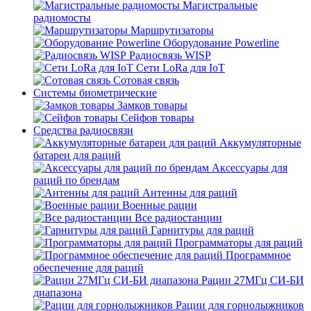
Магистральные
радиомосты
Маршрутизаторы
Оборудование Powerline
Радиосвязь WISP
Сети LoRa для IoT
Сотовая связь
Системы биометрические
Замков товары
Сейфов товары
Средства радиосвязи
Аккумуляторные
батареи для раций
Аксессуары для
раций по брендам
Антенны для раций
Военные рации
Все радиостанции
Гарнитуры для раций
Программаторы для раций
Программное
обеспечение для раций
Рации 27МГц СИ-БИ
диапазона
Рации для горнолыжников