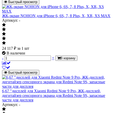
Быстрый просмотр
ЖК-экран NOHON для iPhone 6, 6S, 7, 8 Plus, X, XR, XS MAX
Артикул: -
24 117
₽
за 1 шт
В наличии
-
+
В корзину
Быстрый просмотр
6,67 "дисплей для Xiaomi Redmi Note 9 Pro, ЖК-дисплей,
дигитайзер сенсорного экрана для Redmi Note 9S, запасные
части для дисплея
Артикул: -