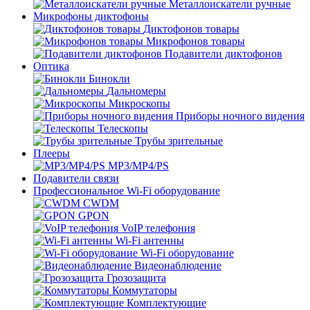
Металлоискатели ручные
Микрофоны диктофоны
Диктофонов товары
Микрофонов товары
Подавители диктофонов
Оптика
Бинокли
Дальномеры
Микроскопы
Приборы ночного видения
Телескопы
Трубы зрительные
Плееры
MP3/MP4/PS
Подавители связи
Профессиональное Wi-Fi оборудование
CWDM
GPON
VoIP телефония
Wi-Fi антенны
Wi-Fi оборудование
Видеонаблюдение
Грозозащита
Коммутаторы
Комплектующие