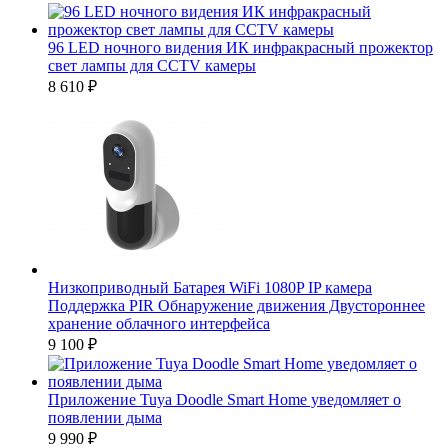
96 LED ночного видения ИК инфракрасный прожектор
свет лампы для CCTV камеры
8 610
₽
Низкоприводный Батарея WiFi 1080P IP камера
Поддержка PIR Обнаружение движения Двустороннее
хранение облачного интерфейса
9 100
₽
Приложение Tuya Doodle Smart Home уведомляет о
появлении дыма
9 990
₽