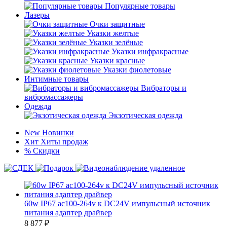
Популярные товары
Лазеры
Очки защитные
Указки желтые
Указки зелёные
Указки инфракрасные
Указки красные
Указки фиолетовые
Интимные товары
Вибраторы и
вибромассажеры
Одежда
Экзотическая одежда
New
Новинки
Хит
Хиты продаж
%
Скидки
60w IP67 ac100-264v к DC24V импульсный источник
питания адаптер драйвер
8 877
₽