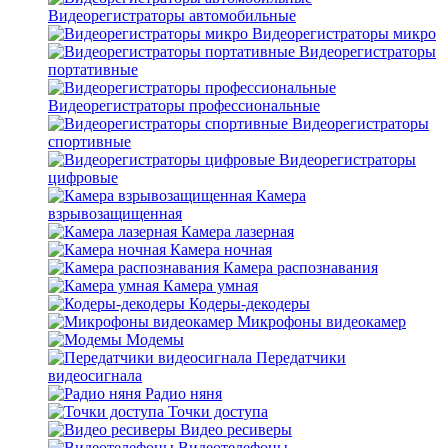
Видеорегистраторы автомобильные
Видеорегистраторы микро
Видеорегистраторы
портативные
Видеорегистраторы профессиональные
Видеорегистраторы
спортивные
Видеорегистраторы
цифровые
Камера
взрывозащищенная
Камера лазерная
Камера ночная
Камера распознавания
Камера умная
Кодеры-декодеры
Микрофоны видеокамер
Модемы
Передатчики
видеосигнала
Радио няня
Точки доступа
Видео ресиверы
Видеотелефоны