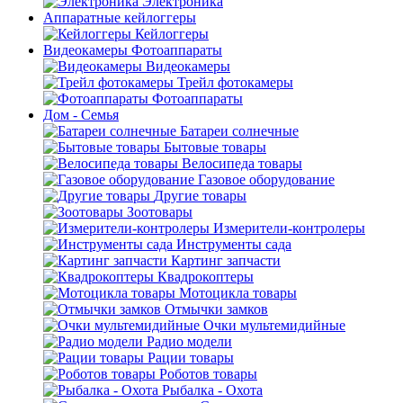
Электроника
Аппаратные кейлоггеры
Кейлоггеры
Видеокамеры Фотоаппараты
Видеокамеры
Трейл фотокамеры
Фотоаппараты
Дом - Семья
Батареи солнечные
Бытовые товары
Велосипеда товары
Газовое оборудование
Другие товары
Зоотовары
Измерители-контролеры
Инструменты сада
Картинг запчасти
Квадрокоптеры
Мотоцикла товары
Отмычки замков
Очки мультемидийные
Радио модели
Рации товары
Роботов товары
Рыбалка - Охота