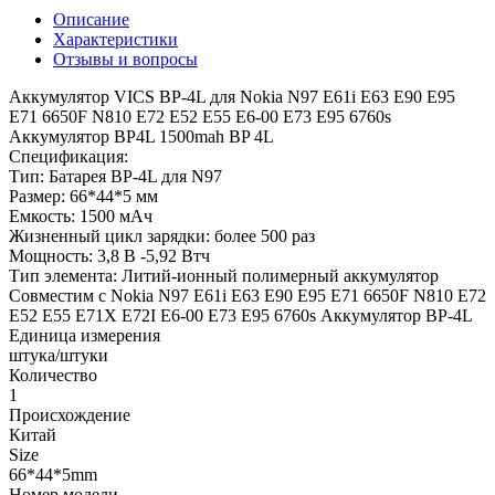
Описание
Характеристики
Отзывы и вопросы
Аккумулятор VICS BP-4L для Nokia N97 E61i E63 E90 E95
E71 6650F N810 E72 E52 E55 E6-00 E73 E95 6760s
Аккумулятор BP4L 1500mah BP 4L
Спецификация:
Тип: Батарея BP-4L для N97
Размер: 66*44*5 мм
Емкость: 1500 мАч
Жизненный цикл зарядки: более 500 раз
Мощность: 3,8 В -5,92 Втч
Тип элемента: Литий-ионный полимерный аккумулятор
Совместим с Nokia N97 E61i E63 E90 E95 E71 6650F N810 E72
E52 E55 E71X E72I E6-00 E73 E95 6760s Аккумулятор BP-4L
Единица измерения
штука/штуки
Количество
1
Происхождение
Китай
Size
66*44*5mm
Номер модели