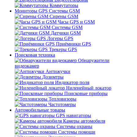
Коммутаторы
Мониторы GPS Системы GSM
Сирены GSM
Часы GPS и GSM
Системы GSM
Датчики GSM
Логеры GPS
Приёмники GPS
Трекеры GPS
Поисковая техника
Обнаружители
видеокамер
Антижучки
Дозимтры
Индикатор поля
Ниленейный локатор
Поисковые приборы
Тепловизоры
Частотомеры
Автомобильные товары
GPS навигаторы
Камеры автомобиля
Системы охраны
Системы помощи