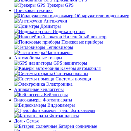
Трекеры GPS
Поисковая техника
Обнаружители видеокамер
Антижучки
Дозимтры
Индикатор поля
Ниленейный локатор
Поисковые приборы
Тепловизоры
Частотомеры
Автомобильные товары
GPS навигаторы
Камеры автомобиля
Системы охраны
Системы помощи
Электроника
Аппаратные кейлоггеры
Кейлоггеры
Видеокамеры Фотоаппараты
Видеокамеры
Трейл фотокамеры
Фотоаппараты
Дом - Семья
Батареи солнечные