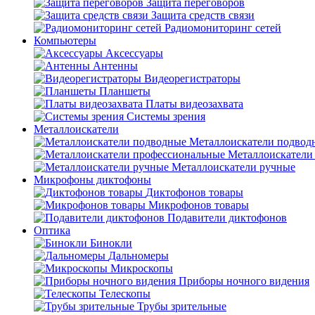
Защита переговоров
Защита средств связи
Радиомониторинг сетей
Компьютеры
Аксессуары
Антенны
Видеорегистраторы
Планшеты
Платы видеозахвата
Системы зрения
Металлоискатели
Металлоискатели подвод
Металлоискатели
Металлоискатели ручные
Микрофоны диктофоны
Диктофонов товары
Микрофонов товары
Подавители диктофонов
Оптика
Бинокли
Дальномеры
Микроскопы
Приборы ночного видения
Телескопы
Трубы зрительные