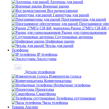
Антенны для раций
Военные рации
Все радиостанции
Гарнитуры для раций
Программаторы для раций
Программное обе
Рации 27МГц СИ-БИ д
Рации для горнолыжников
Спутниковые антенны
Цифровые рации
Чехлы для раций
Телефоны
IP телефоны
Аксессуары
Детали телефонов
Изменители голоса
Коммуникаторы
Необычные телефоны
Проекторы
Смартфоны
Телефоны спутниковые
Часы телефоны
Товары Англии