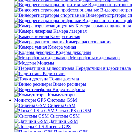
Видеорегистраторы 
Видеорегистра
Видеорегистраторы с
Видеорегистраторы ци
Камера взрывозащищенная
Камера лазерная
Камера ночная
Камера распознавания
Камера умная
Кодеры-декодеры
Микрофоны видеокамер
Модемы
Передатчики видеосигнала
Радио няня
Точки доступа
Видео ресиверы
Видеотелефоны
Коммутаторы
Мониторы GPS Системы GSM
Сирены GSM
Часы GPS и GSM
Системы GSM
Датчики GSM
Логеры GPS
Приёмники GPS