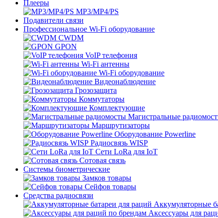
Плееры
MP3/MP4/PS
Подавители связи
Профессиональное Wi-Fi оборудование
CWDM
GPON
VoIP телефония
Wi-Fi антенны
Wi-Fi оборудование
Видеонаблюдение
Грозозащита
Коммутаторы
Комплектующие
Магистральные радиомос
Маршрутизаторы
Оборудование Powerline
Радиосвязь WISP
Сети LoRa для IoT
Сотовая связь
Системы биометрические
Замков товары
Сейфов товары
Средства радиосвязи
Аккумуляторные ба
Аксессуары для рац