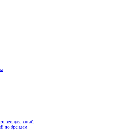
ты
тареи для раций
ий по брендам