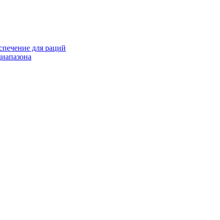
спечение для раций
иапазона