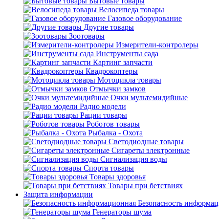
Бытовые товары
Велосипеда товары
Газовое оборудование
Другие товары
Зоотовары
Измерители-контролеры
Инструменты сада
Картинг запчасти
Квадрокоптеры
Мотоцикла товары
Отмычки замков
Очки мультемидийные
Радио модели
Рации товары
Роботов товары
Рыбалка - Охота
Светодиодные товары
Сигареты электронные
Сигнализация воды
Спорта товары
Товары здоровья
Товары при бетствиях
Защита информации
Безопасность информа
Генераторы шума