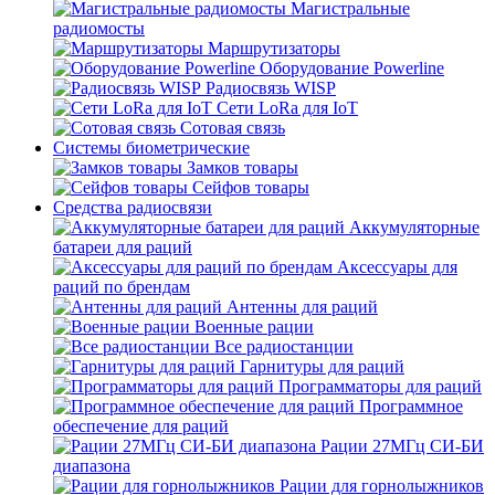
Магистральные
радиомосты
Маршрутизаторы
Оборудование Powerline
Радиосвязь WISP
Сети LoRa для IoT
Сотовая связь
Системы биометрические
Замков товары
Сейфов товары
Средства радиосвязи
Аккумуляторные
батареи для раций
Аксессуары для
раций по брендам
Антенны для раций
Военные рации
Все радиостанции
Гарнитуры для раций
Программаторы для раций
Программное
обеспечение для раций
Рации 27МГц СИ-БИ
диапазона
Рации для горнолыжников