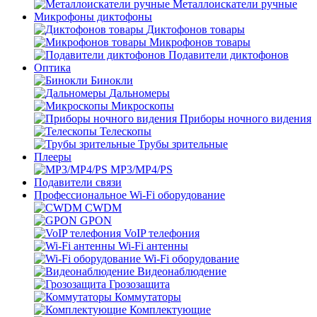
Металлоискатели ручные
Микрофоны диктофоны
Диктофонов товары
Микрофонов товары
Подавители диктофонов
Оптика
Бинокли
Дальномеры
Микроскопы
Приборы ночного видения
Телескопы
Трубы зрительные
Плееры
MP3/MP4/PS
Подавители связи
Профессиональное Wi-Fi оборудование
CWDM
GPON
VoIP телефония
Wi-Fi антенны
Wi-Fi оборудование
Видеонаблюдение
Грозозащита
Коммутаторы
Комплектующие