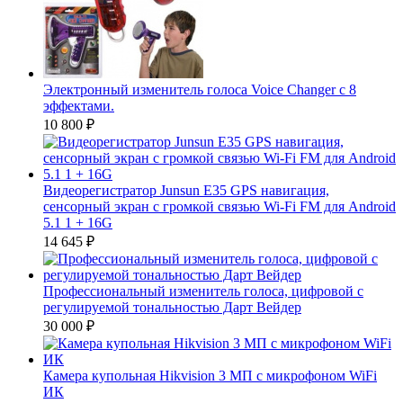
Электронный изменитель голоса Voice Changer с 8
эффектами.
10 800
₽
Видеорегистратор Junsun E35 GPS навигация,
сенсорный экран с громкой связью Wi-Fi FM для Android
5.1 1 + 16G
14 645
₽
Профессиональный изменитель голоса, цифровой с
регулируемой тональностью Дарт Вейдер
30 000
₽
Камера купольная Hikvision 3 МП с микрофоном WiFi
ИК