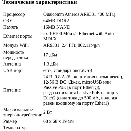
Технические характеристики
Процессор
Qualcomm Atheros AR9331 400 МГц
ОЗУ
64MB DDR2
Память
16MB NAND
2x 10/100 Мбит/с Ethernet with Auto-
Ethernet порты
MDI/X
Модуль WiFi
AR9331, 2.4 ГГц 802.11b/g/n
Мощность
17 дБм
передатчика
Антенна
1.3 дБи
USB порт
есть, стандарт microUSB
24 В, 0.8 А (блок питания в комплекте),
12-56 В DC (Джек, microUSB или
Passive PoE [в порт Ether1;]);
Питание
раздача питания Passive PoE на порту
Ether2 (сила тока до 500 мА, вольтаж
равен входному на порту Ether1)
Максимальное
2 Вт
энергопотребление
Размер
68 х 68 х 19 мм
Температура