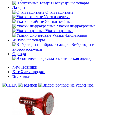
Популярные товары
Лазеры
Очки защитные
Указки желтые
Указки зелёные
Указки инфракрасные
Указки красные
Указки фиолетовые
Интимные товары
Вибраторы и
вибромассажеры
Одежда
Экзотическая одежда
New
Новинки
Хит
Хиты продаж
%
Скидки