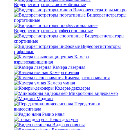
Видеорегистраторы автомобильные
Видеорегистраторы микро
Видеорегистраторы
портативные
Видеорегистраторы профессиональные
Видеорегистраторы
спортивные
Видеорегистраторы
цифровые
Камера
взрывозащищенная
Камера лазерная
Камера ночная
Камера распознавания
Камера умная
Кодеры-декодеры
Микрофоны видеокамер
Модемы
Передатчики
видеосигнала
Радио няня
Точки доступа
Видео ресиверы
Видеотелефоны