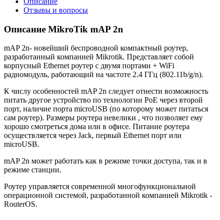
Описание
Отзывы и вопросы
Описание MikroTik mAP 2n
mAP 2n- новейший беспроводной компактный роутер,
разработанный компанией Mikrotik. Представляет собой
корпусный Ethernet роутер с двумя портами + WiFi
радиомодуль, работающий на частоте 2.4 ГГц (802.11b/g/n).
К числу особенностей mAP 2n следует отнести возможность
питать другое устройство по технологии PoE через второй
порт, наличие порта microUSB (по которому может питаться
сам роутер). Размеры роутера невелики , что позволяет ему
хорошо смотреться дома или в офисе. Питание роутера
осуществляется через Jack, первый Ethernet порт или
microUSB.
mAP 2n может работать как в режиме точки доступа, так и в
режиме станции.
Роутер управляется современной многофункциональной
операционной системой, разработанной компанией Mikrotik -
RouterOS.