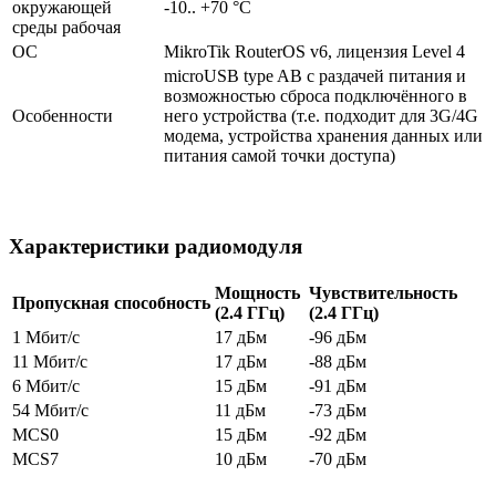
окружающей
-10.. +70 °C
среды рабочая
ОС
MikroTik RouterOS v6, лицензия Level 4
microUSB type AB с раздачей питания и
возможностью сброса подключённого в
Особенности
него устройства (т.е. подходит для 3G/4G
модема, устройства хранения данных или
питания самой точки доступа)
Характеристики радиомодуля
Мощность
Чувствительность
Пропускная способность
(2.4 ГГц)
(2.4 ГГц)
1 Мбит/с
17 дБм
-96 дБм
11 Мбит/с
17 дБм
-88 дБм
6 Мбит/с
15 дБм
-91 дБм
54 Мбит/с
11 дБм
-73 дБм
MCS0
15 дБм
-92 дБм
MCS7
10 дБм
-70 дБм