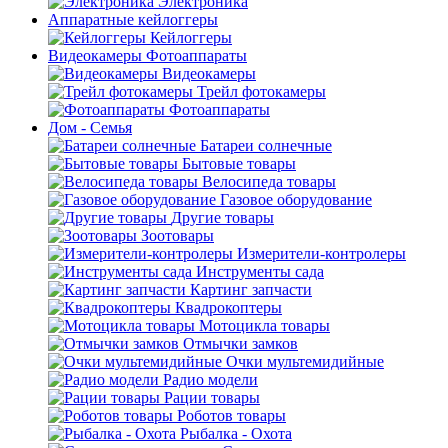
Электроника
Аппаратные кейлоггеры
Кейлоггеры
Видеокамеры Фотоаппараты
Видеокамеры
Трейл фотокамеры
Фотоаппараты
Дом - Семья
Батареи солнечные
Бытовые товары
Велосипеда товары
Газовое оборудование
Другие товары
Зоотовары
Измерители-контролеры
Инструменты сада
Картинг запчасти
Квадрокоптеры
Мотоцикла товары
Отмычки замков
Очки мультемидийные
Радио модели
Рации товары
Роботов товары
Рыбалка - Охота