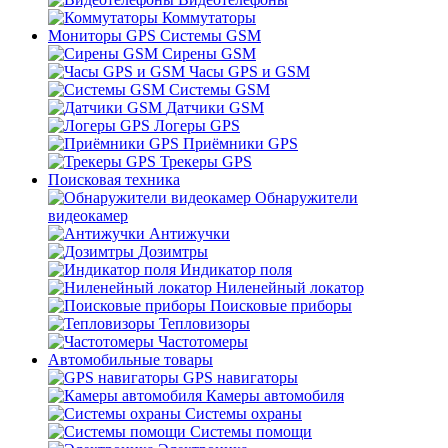
Коммутаторы
Мониторы GPS Системы GSM
Сирены GSM
Часы GPS и GSM
Системы GSM
Датчики GSM
Логеры GPS
Приёмники GPS
Трекеры GPS
Поисковая техника
Обнаружители
видеокамер
Антижучки
Дозимтры
Индикатор поля
Ниленейный локатор
Поисковые приборы
Тепловизоры
Частотомеры
Автомобильные товары
GPS навигаторы
Камеры автомобиля
Системы охраны
Системы помощи