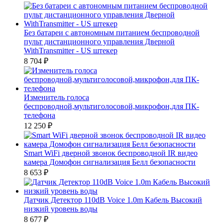
Без батареи с автономным питанием беспроводной
пульт дистанционного управления Дверной
WithTransmitter - US штекер
8 704
₽
Изменитель голоса
беспроводной,мультиголосовой,микрофон,для ПК-
телефона
12 250
₽
Smart WiFi дверной звонок беспроводной IR видео
камера Домофон сигнализация Белл безопасности
8 653
₽
Датчик Детектор 110dB Voice 1.0m Кабель Высокий
низкий уровень воды
8 677
₽