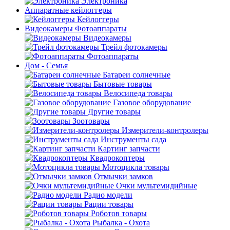
Электроника
Аппаратные кейлоггеры
Кейлоггеры
Видеокамеры Фотоаппараты
Видеокамеры
Трейл фотокамеры
Фотоаппараты
Дом - Семья
Батареи солнечные
Бытовые товары
Велосипеда товары
Газовое оборудование
Другие товары
Зоотовары
Измерители-контролеры
Инструменты сада
Картинг запчасти
Квадрокоптеры
Мотоцикла товары
Отмычки замков
Очки мультемидийные
Радио модели
Рации товары
Роботов товары
Рыбалка - Охота