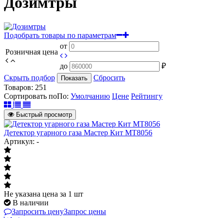
Дозимтры
Подобрать товары по параметрам
от
Розничная цена
до
₽
Скрыть подбор
Сбросить
Показать
Товаров:
251
Сортировать по
По
:
Умолчанию
Цене
Рейтингу
Быстрый просмотр
Детектор угарного газа Мастер Кит МТ8056
Артикул: -
Не указана цена
за 1 шт
В наличии
Запросить цену
Запрос цены