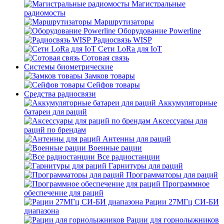
Магистральные
радиомосты
Маршрутизаторы
Оборудование Powerline
Радиосвязь WISP
Сети LoRa для IoT
Сотовая связь
Системы биометрические
Замков товары
Сейфов товары
Средства радиосвязи
Аккумуляторные
батареи для раций
Аксессуары для
раций по брендам
Антенны для раций
Военные рации
Все радиостанции
Гарнитуры для раций
Программаторы для раций
Программное
обеспечение для раций
Рации 27МГц СИ-БИ
диапазона
Рации для горнолыжников