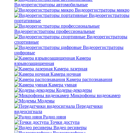
Видеорегистраторы автомобильные
Видеорегистраторы микро
Видеорегистраторы
портативные
Видеорегистраторы профессиональные
Видеорегистраторы
спортивные
Видеорегистраторы
цифровые
Камера
взрывозащищенная
Камера лазерная
Камера ночная
Камера распознавания
Камера умная
Кодеры-декодеры
Микрофоны видеокамер
Модемы
Передатчики
видеосигнала
Радио няня
Точки доступа
Видео ресиверы
Видеотелефоны