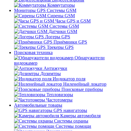
Коммутаторы
Мониторы GPS Системы GSM
Сирены GSM
Часы GPS и GSM
Системы GSM
Датчики GSM
Логеры GPS
Приёмники GPS
Трекеры GPS
Поисковая техника
Обнаружители
видеокамер
Антижучки
Дозимтры
Индикатор поля
Ниленейный локатор
Поисковые приборы
Тепловизоры
Частотомеры
Автомобильные товары
GPS навигаторы
Камеры автомобиля
Системы охраны
Системы помощи