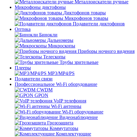
Металлоискатели ручные
Микрофоны диктофоны
Диктофонов товары
Микрофонов товары
Подавители диктофонов
Оптика
Бинокли
Дальномеры
Микроскопы
Приборы ночного видения
Телескопы
Трубы зрительные
Плееры
MP3/MP4/PS
Подавители связи
Профессиональное Wi-Fi оборудование
CWDM
GPON
VoIP телефония
Wi-Fi антенны
Wi-Fi оборудование
Видеонаблюдение
Грозозащита
Коммутаторы
Комплектующие