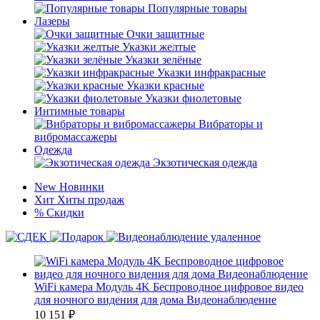
Популярные товары
Лазеры
Очки защитные
Указки желтые
Указки зелёные
Указки инфракрасные
Указки красные
Указки фиолетовые
Интимные товары
Вибраторы и
вибромассажеры
Одежда
Экзотическая одежда
New
Новинки
Хит
Хиты продаж
%
Скидки
WiFi камера Модуль 4K Беспроводное цифровое видео
для ночного видения для дома Видеонаблюдение
10 151
₽