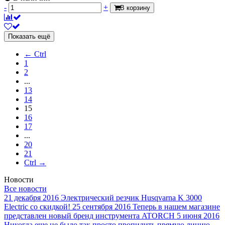
-
+
В корзину
Показать ещё
← Ctrl
1
2
...
13
14
15
16
17
...
20
21
Ctrl →
Новости
Все новости
21 декабря 2016
Электрический резчик Husqvarna K 3000
Electric со скидкой!
25 сентября 2016
Теперь в нашем магазине
представлен новый бренд инструмента ATORCH
5 июня 2016
Никогда еще не было так просто пропилить прямую линию