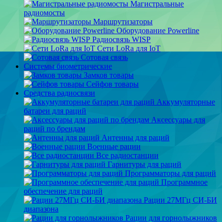
Магистральные
радиомосты
Маршрутизаторы
Оборудование Powerline
Радиосвязь WISP
Сети LoRa для IoT
Сотовая связь
Системы биометрические
Замков товары
Сейфов товары
Средства радиосвязи
Аккумуляторные
батареи для раций
Аксессуары для
раций по брендам
Антенны для раций
Военные рации
Все радиостанции
Гарнитуры для раций
Программаторы для раций
Программное
обеспечение для раций
Рации 27МГц СИ-БИ
диапазона
Рации для горнолыжников