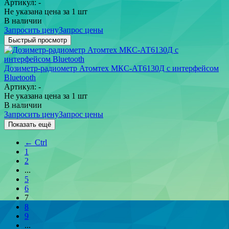
Артикул: -
Не указана цена
за 1 шт
В наличии
Запросить цену
Запрос цены
Быстрый просмотр
Дозиметр-радиометр Атомтех МКС-АТ6130Д с интерфейсом
Bluetooth
Артикул: -
Не указана цена
за 1 шт
В наличии
Запросить цену
Запрос цены
Показать ещё
← Ctrl
1
2
...
5
6
7
8
9
...