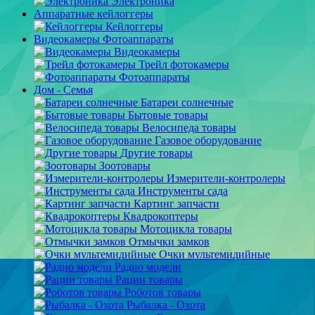
Электроника
Аппаратные кейлоггеры
Кейлоггеры
Видеокамеры Фотоаппараты
Видеокамеры
Трейл фотокамеры
Фотоаппараты
Дом - Семья
Батареи солнечные
Бытовые товары
Велосипеда товары
Газовое оборудование
Другие товары
Зоотовары
Измерители-контролеры
Инструменты сада
Картинг запчасти
Квадрокоптеры
Мотоцикла товары
Отмычки замков
Очки мультемидийные
Радио модели
Рации товары
Роботов товары
Рыбалка - Охота