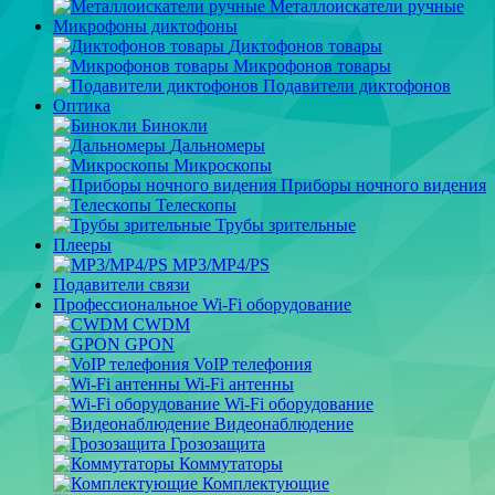
Металлоискатели ручные
Микрофоны диктофоны
Диктофонов товары
Микрофонов товары
Подавители диктофонов
Оптика
Бинокли
Дальномеры
Микроскопы
Приборы ночного видения
Телескопы
Трубы зрительные
Плееры
MP3/MP4/PS
Подавители связи
Профессиональное Wi-Fi оборудование
CWDM
GPON
VoIP телефония
Wi-Fi антенны
Wi-Fi оборудование
Видеонаблюдение
Грозозащита
Коммутаторы
Комплектующие