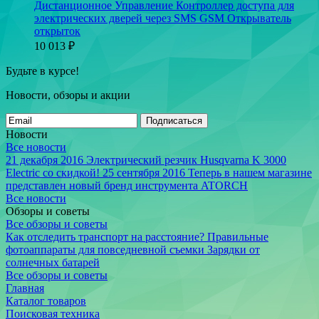
Дистанционное Управление Контроллер доступа для
электрических дверей через SMS GSM Открыватель
открыток
10 013
₽
Будьте в курсе!
Новости, обзоры и акции
Подписаться
Новости
Все новости
21 декабря 2016
Электрический резчик Husqvarna K 3000
Electric со скидкой!
25 сентября 2016
Теперь в нашем магазине
представлен новый бренд инструмента ATORCH
Все новости
Обзоры и советы
Все обзоры и советы
Как отследить транспорт на расстояние?
Правильные
фотоаппараты для повседневной съемки
Зарядки от
солнечных батарей
Все обзоры и советы
Главная
Каталог товаров
Поисковая техника