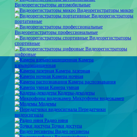
Видеорегистраторы автомобильные
Видеорегистраторы микро
Видеорегистраторы
портативные
Видеорегистраторы профессиональные
Видеорегистраторы
спортивные
Видеорегистраторы
цифровые
Камера
взрывозащищенная
Камера лазерная
Камера ночная
Камера распознавания
Камера умная
Кодеры-декодеры
Микрофоны видеокамер
Модемы
Передатчики
видеосигнала
Радио няня
Точки доступа
Видео ресиверы
Видеотелефоны