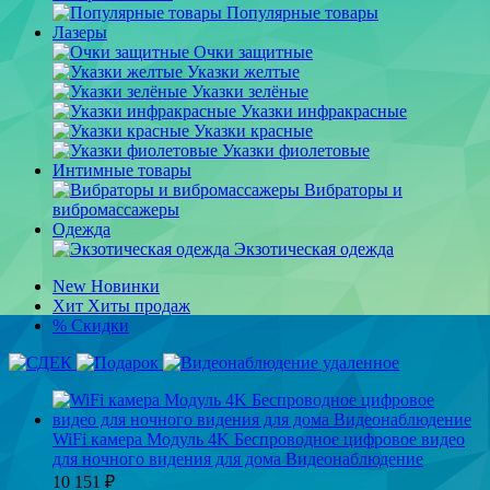
Популярные товары
Лазеры
Очки защитные
Указки желтые
Указки зелёные
Указки инфракрасные
Указки красные
Указки фиолетовые
Интимные товары
Вибраторы и
вибромассажеры
Одежда
Экзотическая одежда
New
Новинки
Хит
Хиты продаж
%
Скидки
WiFi камера Модуль 4K Беспроводное цифровое видео
для ночного видения для дома Видеонаблюдение
10 151
₽