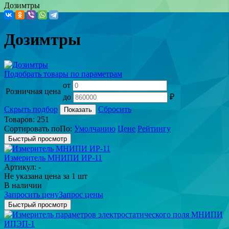
Дозимтры
Дозимтры
Подобрать товары по параметрам
от
Розничная цена
до
₽
Скрыть подбор
Сбросить
Показать
Товаров:
251
Сортировать по
По
:
Умолчанию
Цене
Рейтингу
Быстрый просмотр
Измеритель МНИПИ ИР-11
Артикул: -
Не указана цена
за 1 шт
В наличии
Запросить цену
Запрос цены
Быстрый просмотр