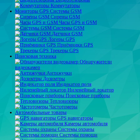
Коммутаторы
Мониторы GPS Системы GSM
Сирены GSM
Часы GPS и GSM
Системы GSM
Датчики GSM
Логеры GPS
Приёмники GPS
Трекеры GPS
Поисковая техника
Обнаружители
видеокамер
Антижучки
Дозимтры
Индикатор поля
Ниленейный локатор
Поисковые приборы
Тепловизоры
Частотомеры
Автомобильные товары
GPS навигаторы
Камеры автомобиля
Системы охраны
Системы помощи