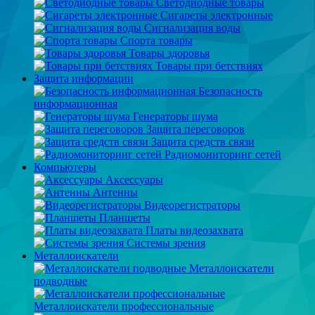
Светодиодные товары
Сигареты электронные
Сигнализация воды
Спорта товары
Товары здоровья
Товары при бетствиях
Защита информации
Безопасность
информационная
Генераторы шума
Защита переговоров
Защита средств связи
Радиомониторинг сетей
Компьютеры
Аксессуары
Антенны
Видеорегистраторы
Планшеты
Платы видеозахвата
Системы зрения
Металлоискатели
Металлоискатели
подводные
Металлоискатели профессиональные