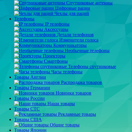
Спутниковые антенны
Цифровые рации
Чехлы для раций
Телефоны
IP телефоны
Аксессуары
Детали телефонов
Изменители голоса
Коммуникаторы
Необычные телефоны
Проекторы
Смартфоны
Телефоны спутниковые
Часы телефоны
Товары Англии
Распродажа товаров
Товары Германии
Новинки товаров
Товары России
Наши товары
Товары СТС
Рекламные товары
Товары США
Общие товары
Товары Японии