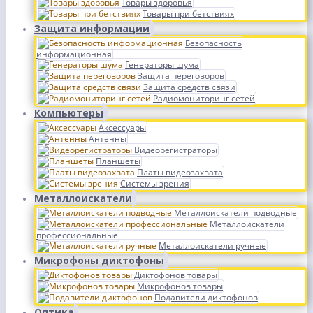
Товары здоровья
Товары при бетствиях
Защита информации
Безопасность
информационная
Генераторы шума
Защита переговоров
Защита средств связи
Радиомониторинг сетей
Компьютеры
Аксессуары
Антенны
Видеорегистраторы
Планшеты
Платы видеозахвата
Системы зрения
Металлоискатели
Металлоискатели подводные
Металлоискатели
профессиональные
Металлоискатели ручные
Микрофоны диктофоны
Диктофонов товары
Микрофонов товары
Подавители диктофонов
Оптика