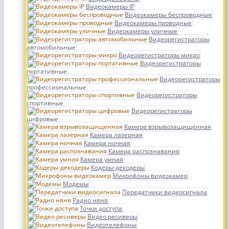
Видеокамеры IP
Видеокамеры беспроводные
Видеокамеры проводные
Видеокамеры уличные
Видеорегистраторы
автомобильные
Видеорегистраторы микро
Видеорегистраторы
портативные
Видеорегистраторы
профессиональные
Видеорегистраторы
спортивные
Видеорегистраторы
цифровые
Камера взрывозащищенная
Камера лазерная
Камера ночная
Камера распознавания
Камера умная
Кодеры-декодеры
Микрофоны видеокамер
Модемы
Передатчики видеосигнала
Радио няня
Точки доступа
Видео ресиверы
Видеотелефоны