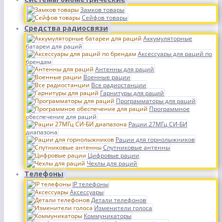
Замков товары
Сейфов товары
Средства радиосвязи
Аккумуляторные
батареи для раций
Аксессуары для раций по
брендам
Антенны для раций
Военные рации
Все радиостанции
Гарнитуры для раций
Программаторы для раций
Программное
обеспечение для раций
Рации 27МГц СИ-БИ
диапазона
Рации для горнолыжников
Спутниковые антенны
Цифровые рации
Чехлы для раций
Телефоны
IP телефоны
Аксессуары
Детали телефонов
Изменители голоса
Коммуникаторы