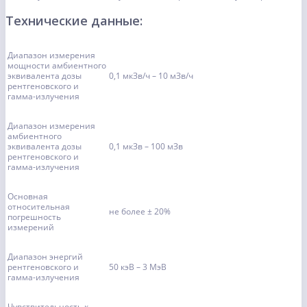
Технические данные:
Диапазон измерения
мощности амбиентного
эквивалента дозы
0,1 мкЗв/ч – 10 мЗв/ч
рентгеновского и
гамма-излучения
Диапазон измерения
амбиентного
эквивалента дозы
0,1 мкЗв – 100 мЗв
рентгеновского и
гамма-излучения
Основная
относительная
не более ± 20%
погрешность
измерений
Диапазон энергий
рентгеновского и
50 кэВ – 3 МэВ
гамма-излучения
Чувствительность к