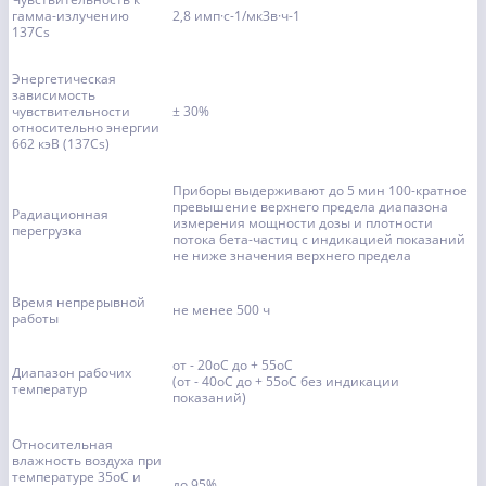
гамма-излучению
2,8 имп·с-1/мкЗв·ч-1
137Cs
Энергетическая
зависимость
чувствительности
± 30%
относительно энергии
662 кэВ (137Cs)
Приборы выдерживают до 5 мин 100-кратное
превышение верхнего предела диапазона
Радиационная
измерения мощности дозы и плотности
перегрузка
потока бета-частиц с индикацией показаний
не ниже значения верхнего предела
Время непрерывной
не менее 500 ч
работы
от - 20оС до + 55оС
Диапазон рабочих
(от - 40оС до + 55оС без индикации
температур
показаний)
Относительная
влажность воздуха при
температуре 35оС и
до 95%