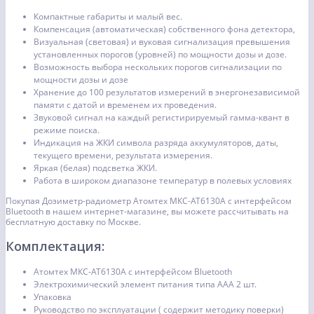
Компактные габариты и малый вес.
Компенсация (автоматическая) собственного фона детектора,
Визуальная (световая) и вуковая сигнализация превышения
установленных порогов (уровней) по мощности дозы и дозе.
Возможность выбора нескольких порогов сигнализации по
мощности дозы и дозе
Хранение до 100 результатов измерений в энергонезависимой
памяти с датой и временем их проведения.
Звуковой сигнал на каждый регистирируемый гамма-квант в
режиме поиска.
Индикация на ЖКИ символа разряда аккумуляторов, даты,
текущего времени, результата измерения.
Яркая (белая) подсветка ЖКИ.
Работа в широком диапазоне температур в полевых условиях
Покупая Дозиметр-радиометр Атомтех МКС-АТ6130А с интерфейсом
Bluetooth в нашем интернет-магазине, вы можете рассчитывать на
бесплатную доставку по Москве.
Комплектация:
Атомтех МКС-АТ6130А с интерфейсом Bluetooth
Электрохимический элемент питания типа ААА 2 шт.
Упаковка
Руководство по эксплуатации ( содержит методику поверки)