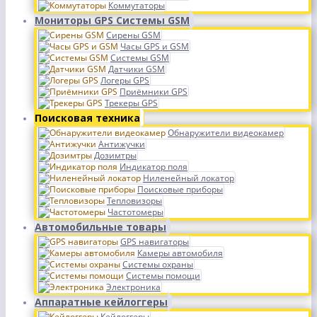
Коммутаторы
Мониторы GPS Системы GSM
Сирены GSM
Часы GPS и GSM
Системы GSM
Датчики GSM
Логеры GPS
Приёмники GPS
Трекеры GPS
Поисковая техника
Обнаружители видеокамер
Антижучки
Дозимтры
Индикатор поля
Ниленейный локатор
Поисковые приборы
Тепловизоры
Частотомеры
Автомобильные товары
GPS навигаторы
Камеры автомобиля
Системы охраны
Системы помощи
Электроника
Аппаратные кейлоггеры
Кейлоггеры