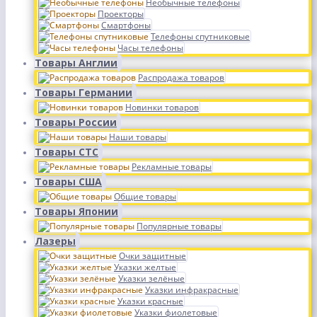
Необычные телефоны
Проекторы
Смартфоны
Телефоны спутниковые
Часы телефоны
Товары Англии
Распродажа товаров
Товары Германии
Новинки товаров
Товары России
Наши товары
Товары СТС
Рекламные товары
Товары США
Общие товары
Товары Японии
Популярные товары
Лазеры
Очки защитные
Указки желтые
Указки зелёные
Указки инфракрасные
Указки красные
Указки фиолетовые