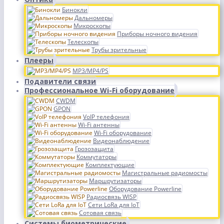
Бинокли
Дальномеры
Микроскопы
Приборы ночного видения
Телескопы
Трубы зрительные
Плееры
MP3/MP4/PS
Подавители связи
Профессиональное Wi-Fi оборудование
CWDM
GPON
VoIP телефония
Wi-Fi антенны
Wi-Fi оборудование
Видеонаблюдение
Грозозащита
Коммутаторы
Комплектующие
Магистральные радиомосты
Маршрутизаторы
Оборудование Powerline
Радиосвязь WISP
Сети LoRa для IoT
Сотовая связь
Системы биометрические