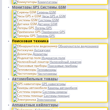
Коммутаторы
Мониторы GPS Системы GSM
Сирены GSM
Часы GPS и GSM
Системы GSM
Датчики GSM
Логеры GPS
Приёмники GPS
Трекеры GPS
Поисковая техника
Обнаружители видеокамер
Антижучки
Дозимтры
Индикатор поля
Ниленейный локатор
Поисковые приборы
Тепловизоры
Частотомеры
Автомобильные товары
GPS навигаторы
Камеры автомобиля
Системы охраны
Системы помощи
Электроника
Аппаратные кейлоггеры
Кейлоггеры