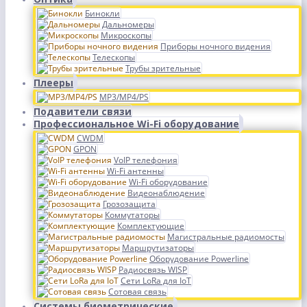
Бинокли
Дальномеры
Микроскопы
Приборы ночного видения
Телескопы
Трубы зрительные
Плееры
MP3/MP4/PS
Подавители связи
Профессиональное Wi-Fi оборудование
CWDM
GPON
VoIP телефония
Wi-Fi антенны
Wi-Fi оборудование
Видеонаблюдение
Грозозащита
Коммутаторы
Комплектующие
Магистральные радиомосты
Маршрутизаторы
Оборудование Powerline
Радиосвязь WISP
Сети LoRa для IoT
Сотовая связь
Системы биометрические