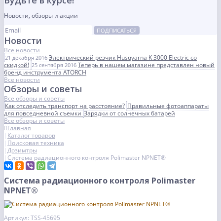
Будьте в курсе!
Новости, обзоры и акции
ПОДПИСАТЬСЯ
Новости
Все новости
Электрический резчик Husqvarna K 3000 Electric со
21 декабря 2016
скидкой!
Теперь в нашем магазине представлен новый
25 сентября 2016
бренд инструмента ATORCH
Все новости
Обзоры и советы
Все обзоры и советы
Как отследить транспорт на расстояние?
Правильные фотоаппараты
для повседневной съемки
Зарядки от солнечных батарей
Все обзоры и советы
Главная
Каталог товаров
Поисковая техника
Дозимтры
Cистема радиационного контроля Polimaster NPNET®
Cистема радиационного контроля Polimaster
NPNET®
Артикул: TSS-45695