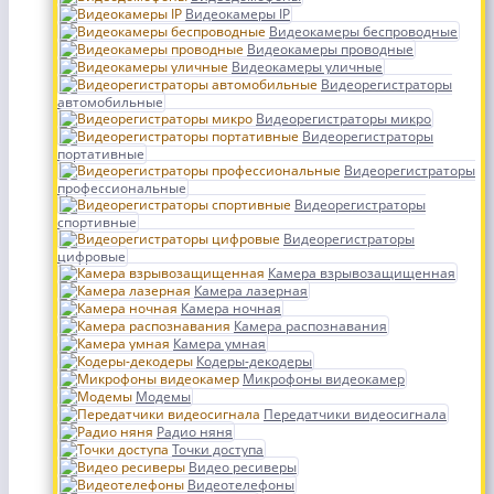
Видеокамеры IP
Видеокамеры беспроводные
Видеокамеры проводные
Видеокамеры уличные
Видеорегистраторы
автомобильные
Видеорегистраторы микро
Видеорегистраторы
портативные
Видеорегистраторы
профессиональные
Видеорегистраторы
спортивные
Видеорегистраторы
цифровые
Камера взрывозащищенная
Камера лазерная
Камера ночная
Камера распознавания
Камера умная
Кодеры-декодеры
Микрофоны видеокамер
Модемы
Передатчики видеосигнала
Радио няня
Точки доступа
Видео ресиверы
Видеотелефоны