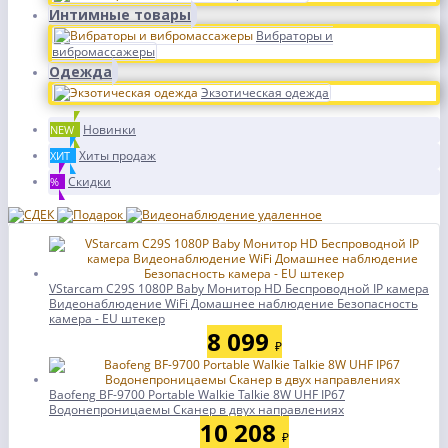
Интимные товары
Вибраторы и
вибромассажеры
Одежда
Экзотическая одежда
Новинки
NEW
Хиты продаж
ХИТ
Скидки
%
VStarcam C29S 1080P Baby Монитор HD Беспроводной IP камера
Видеонаблюдение WiFi Домашнее наблюдение Безопасность
камера - EU штекер
8 099
₽
Baofeng BF-9700 Portable Walkie Talkie 8W UHF IP67
Водонепроницаемы Сканер в двух направлениях
10 208
₽