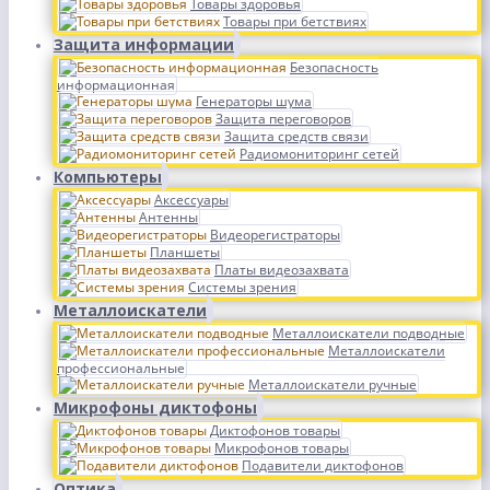
Товары здоровья
Товары при бетствиях
Защита информации
Безопасность
информационная
Генераторы шума
Защита переговоров
Защита средств связи
Радиомониторинг сетей
Компьютеры
Аксессуары
Антенны
Видеорегистраторы
Планшеты
Платы видеозахвата
Системы зрения
Металлоискатели
Металлоискатели подводные
Металлоискатели
профессиональные
Металлоискатели ручные
Микрофоны диктофоны
Диктофонов товары
Микрофонов товары
Подавители диктофонов
Оптика