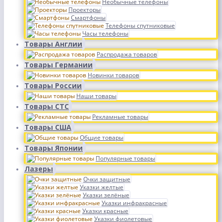
Необычные телефоны
Проекторы
Смартфоны
Телефоны спутниковые
Часы телефоны
Товары Англии
Распродажа товаров
Товары Германии
Новинки товаров
Товары России
Наши товары
Товары СТС
Рекламные товары
Товары США
Общие товары
Товары Японии
Популярные товары
Лазеры
Очки защитные
Указки желтые
Указки зелёные
Указки инфракрасные
Указки красные
Указки фиолетовые