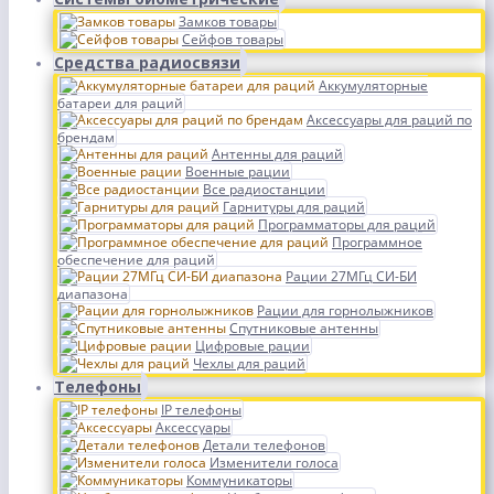
Замков товары
Сейфов товары
Средства радиосвязи
Аккумуляторные
батареи для раций
Аксессуары для раций по
брендам
Антенны для раций
Военные рации
Все радиостанции
Гарнитуры для раций
Программаторы для раций
Программное
обеспечение для раций
Рации 27МГц СИ-БИ
диапазона
Рации для горнолыжников
Спутниковые антенны
Цифровые рации
Чехлы для раций
Телефоны
IP телефоны
Аксессуары
Детали телефонов
Изменители голоса
Коммуникаторы